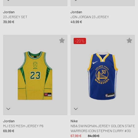
Jordan
Jordan
23 JERSEY SET
JDN JORDAN 23 JERSEY
39,99 €
49,99 €
-20%
Jordan
Nike
MJ ESS MESH JERSEY P6
NBA SWINGMAN JERSEY GOLDEN STATE
69,99 €
WARRIORS ICON STEPHEN CURRY #30
67,99 €
84,99 €