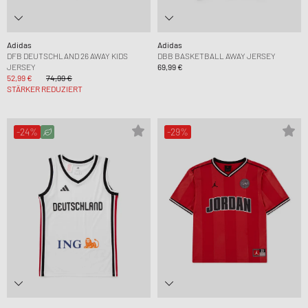
Adidas
Adidas
DFB DEUTSCHLAND 26 AWAY KIDS
DBB BASKETBALL AWAY JERSEY
JERSEY
69,99 €
52,99 €
74,99 €
STÄRKER REDUZIERT
-24%
-29%