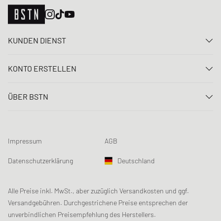
KUNDEN DIENST
Kontaktiere uns
KONTO ERSTELLEN
FAQ
Anmelden
Lieferung
ÜBER BSTN
Registrieren
Zahlung
Karriere
Meine Bestellungen
Rücksendungen
Unsere Stores
Meine Wunschliste
Raffle Bedingungen
Impressum
AGB
Chronicles
Newsletter-Registrierung
Loyalty Program
Sustainability
Datenschutzerklärung
Deutschland
Datenerfassung
Produktsicherheit
Affiliates
Studentenrabatt: Unidays
Alle Preise inkl. MwSt., aber zuzüglich Versandkosten und ggf.
Versandgebühren. Durchgestrichene Preise entsprechen der
Studentenrabatt: Studentbeans
unverbindlichen Preisempfehlung des Herstellers.
Studentenrabatt: EDiU