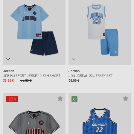
Jordan
Jordan
JDB MJ SPORT JERSEY MESH SHORT
JDN JORDAN 23 JERSEY SET
38,99 €
44,99 €
39,99 €
-20%