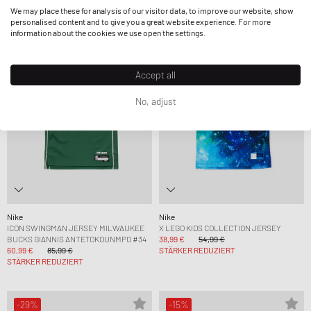
We may place these for analysis of our visitor data, to improve our website, show
personalised content and to give you a great website experience. For more
information about the cookies we use open the settings.
-29%
-29%
Accept all
No, adjust
Nike
Nike
ICON SWINGMAN JERSEY MILWAUKEE
X LEGO KIDS COLLECTION JERSEY
BUCKS GIANNIS ANTETOKOUNMPO #34
38,99 €
54,99 €
60,99 €
85,99 €
STÄRKER REDUZIERT
STÄRKER REDUZIERT
-29%
-15%