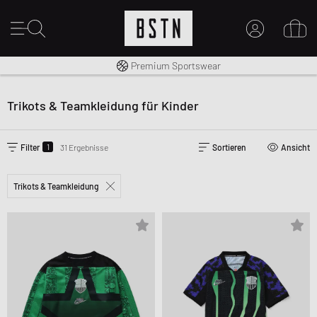
Kostenloser Versand nach DE ab € 70
Premium Sportswear
MEIN KONTO
HIER ANMELDEN
Trikots & Teamkleidung für Kinder
Neu bei BSTN?
EINEN ACCOUNT ERSTELLEN
1
Filter
31 Ergebnisse
Sortieren
Ansicht
Trikots & Teamkleidung