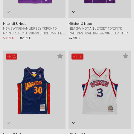
Mitchell & Ness
Mitchell & Ness
NBA SWINGMAN JERSEY TORONTO
NBA SWINGMAN JERSEY TORONTO
RAPTORS ROAD 1998-99 VINCE CARTER
RAPTORS ROAD 1998-99 VINCE CARTER
#15
58,99 €
82,99 €
#15
74,99 €
-14%
-40%