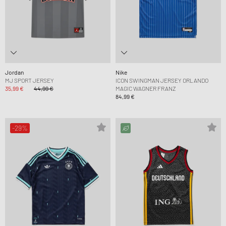
Jordan
Nike
MJ SPORT JERSEY
ICON SWINGMAN JERSEY ORLANDO
35,99 €
44,99 €
MAGIC WAGNER FRANZ
84,99 €
-29%