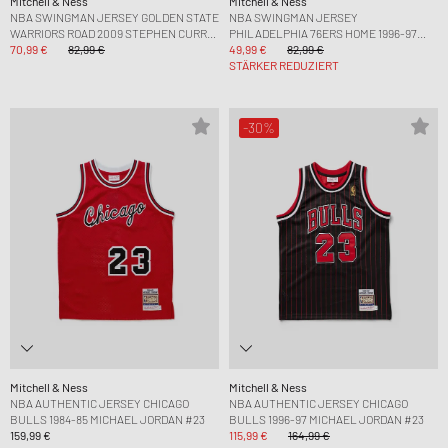
Mitchell & Ness
Mitchell & Ness
NBA SWINGMAN JERSEY GOLDEN STATE
NBA SWINGMAN JERSEY
WARRIORS ROAD 2009 STEPHEN CURRY
PHILADELPHIA 76ERS HOME 1996-97
#30
70,99 €
82,99 €
ALLEN IVERSON #3
49,99 €
82,99 €
STÄRKER REDUZIERT
-30%
Mitchell & Ness
Mitchell & Ness
NBA AUTHENTIC JERSEY CHICAGO
NBA AUTHENTIC JERSEY CHICAGO
BULLS 1984-85 MICHAEL JORDAN #23
BULLS 1996-97 MICHAEL JORDAN #23
159,99 €
115,99 €
164,99 €