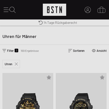
Kostenloser Versand nach DE ab € 70
Premium Sportswear
14 Tage Rückgaberecht
MEIN KONTO
HIER ANMELDEN
Uhren für Männer
Neu bei BSTN?
EINEN ACCOUNT ERSTELLEN
1
Filter
169 Ergebnisse
Sortieren
Ansicht
Uhren