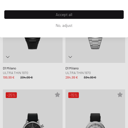
Accept all
No, adjust
D1 Milano
D1 Milano
ULTRA THIN 1970
ULTRA THIN 1970
199,99 €
234,99 €
284,99 €
334,99 €
-25%
-15%