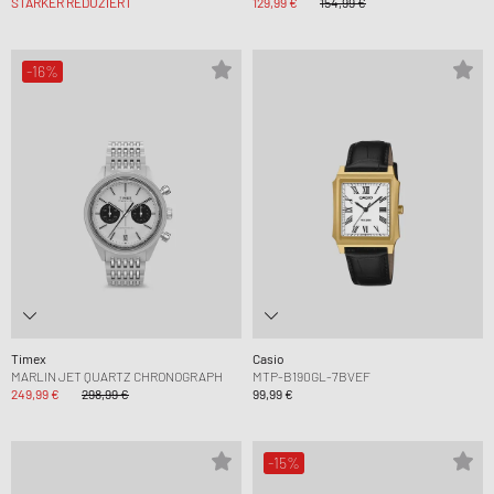
STÄRKER REDUZIERT
129,99 €
154,99 €
-16%
Timex
Casio
MARLIN JET QUARTZ CHRONOGRAPH
MTP-B190GL-7BVEF
249,99 €
298,99 €
99,99 €
-15%