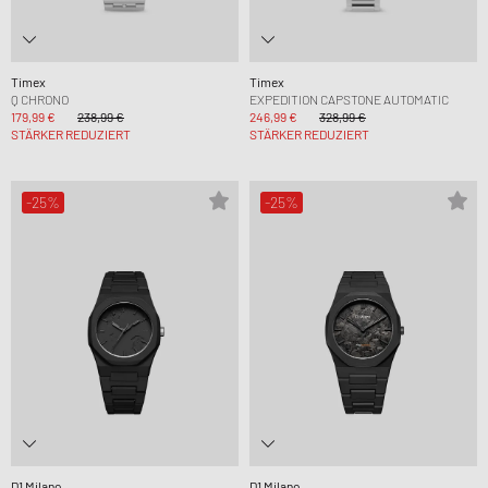
Timex
Timex
Q CHRONO
EXPEDITION CAPSTONE AUTOMATIC
179,99 €
238,99 €
246,99 €
328,99 €
STÄRKER REDUZIERT
STÄRKER REDUZIERT
-25%
-25%
D1 Milano
D1 Milano