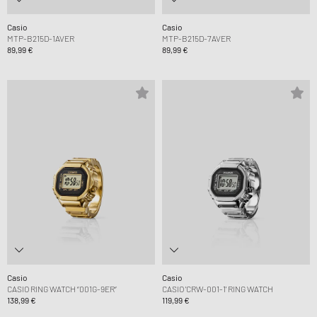
Casio
Casio
MTP-B215D-1AVER
MTP-B215D-7AVER
89,99 €
89,99 €
Casio
Casio
CASIO RING WATCH “001G-9ER“
CASIO 'CRW-001-1' RING WATCH
138,99 €
119,99 €