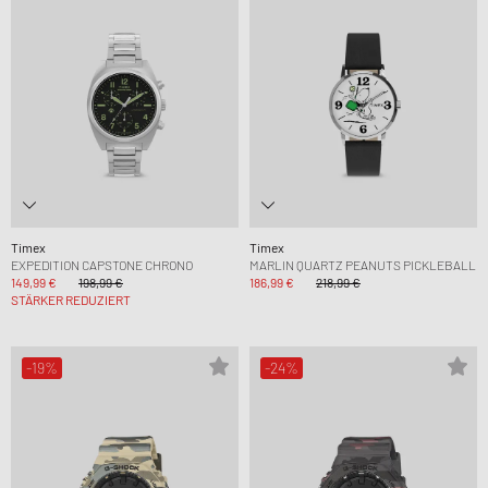
Timex
Timex
EXPEDITION CAPSTONE CHRONO
MARLIN QUARTZ PEANUTS PICKLEBALL
149,99 €
198,99 €
186,99 €
218,99 €
STÄRKER REDUZIERT
-19%
-24%