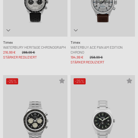
Timex
Timex
WATERBURY HERITAGE CHRONOGRAPH
WATERBUY ACE PAN AM EDITION
216,99 €
288,99 €
CHRONO
STÄRKER REDUZIERT
194,99 €
258,99 €
STÄRKER REDUZIERT
-25%
-25%