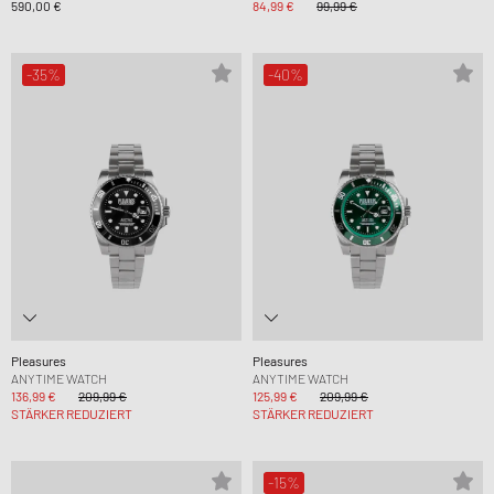
590,00 €
84,99 €
99,99 €
-35%
-40%
Pleasures
Pleasures
ANYTIME WATCH
ANYTIME WATCH
136,99 €
209,99 €
125,99 €
209,99 €
STÄRKER REDUZIERT
STÄRKER REDUZIERT
-15%