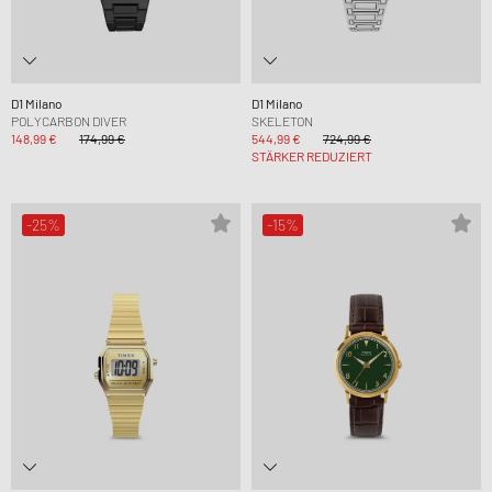
D1 Milano
D1 Milano
POLYCARBON DIVER
SKELETON
148,99 €
174,99 €
544,99 €
724,99 €
STÄRKER REDUZIERT
-25%
-15%