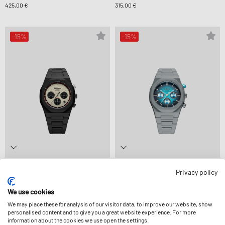
425,00 €
315,00 €
-15%
-15%
D1 Milano
D1 Milano
Privacy policy
POLYCHRONO
POLYCHRONO
191,99 €
224,99 €
191,99 €
224,99 €
We use cookies
We may place these for analysis of our visitor data, to improve our website, show
personalised content and to give you a great website experience. For more
-15%
-15%
information about the cookies we use open the settings.