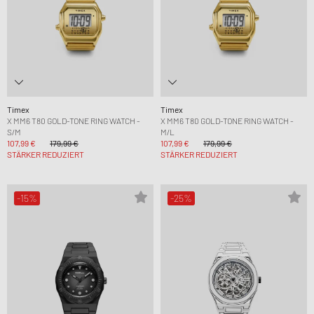
Timex
Timex
X MM6 T80 GOLD-TONE RING WATCH -
X MM6 T80 GOLD-TONE RING WATCH -
S/M
M/L
107,99 €
179,99 €
107,99 €
179,99 €
STÄRKER REDUZIERT
STÄRKER REDUZIERT
-15%
-25%