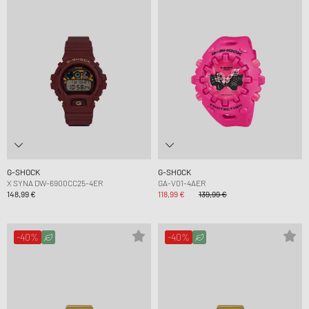
G-SHOCK
G-SHOCK
X SYNA DW-6900CC25-4ER
GA-V01-4AER
148,99 €
118,99 €
139,99 €
-40%
-40%