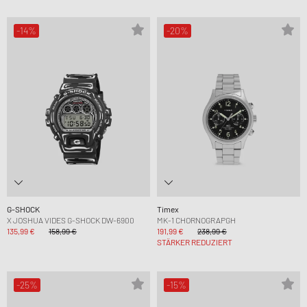
-14%
-20%
G-SHOCK
Timex
X JOSHUA VIDES G-SHOCK DW-6900
MK-1 CHORNOGRAPGH
135,99 €
158,99 €
191,99 €
238,99 €
STÄRKER REDUZIERT
-25%
-15%