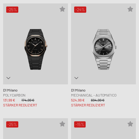
-25%
-24%
D1 Milano
D1 Milano
POLYCARBON
MECHANICAL - AUTOMATICO
131,99 €
174,99 €
524,99 €
694,99 €
STÄRKER REDUZIERT
STÄRKER REDUZIERT
-25%
-15%