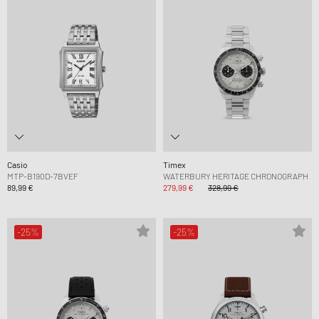
Casio
Timex
MTP-B190D-7BVEF
WATERBURY HERITAGE CHRONOGRAPH
89,99 €
279,99 €
328,99 €
-25%
-25%