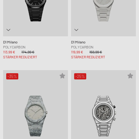
D1 Milano
D1 Milano
POLYCARBON
POLYCARBON
113,99 €
174,99 €
119,99 €
159,99 €
STÄRKER REDUZIERT
STÄRKER REDUZIERT
-35%
-25%