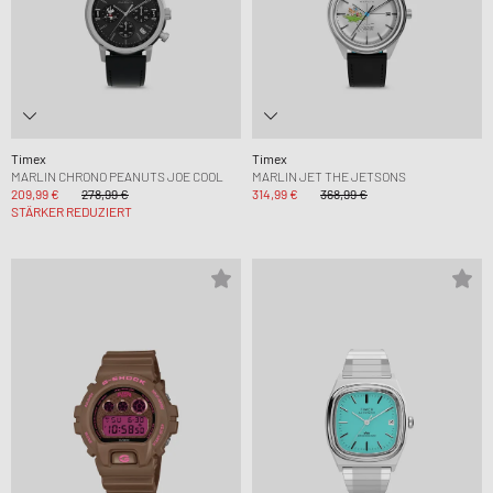
Timex
Timex
MARLIN CHRONO PEANUTS JOE COOL
MARLIN JET THE JETSONS
209,99 €
278,99 €
314,99 €
368,99 €
STÄRKER REDUZIERT