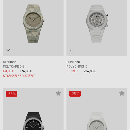
D1 Milano
D1 Milano
POLYCARBON
POLYCHRONO
131,99 €
174,99 €
191,99 €
224,99 €
STÄRKER REDUZIERT
-35%
-25%