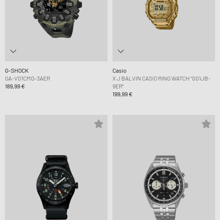
G-SHOCK
Casio
GA-V01CMG-3AER
X J BALVIN CASIO RING WATCH “001JB-
189,99 €
9ER“
199,99 €