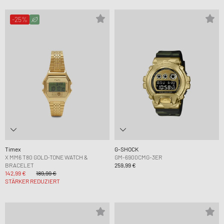
-25%
Timex
G-SHOCK
X MM6 T80 GOLD-TONE WATCH &
GM-6900CMG-3ER
BRACELET
259,99 €
142,99 €
189,99 €
STÄRKER REDUZIERT