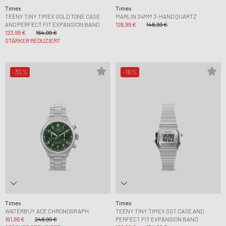
Timex
Timex
TEENY TINY TIMEX GOLD TONE CASE
MARLIN 34MM 3-HAND QUARTZ
AND PERFECT FIT EXPANSION BAND
126,99 €
148,99 €
123,99 €
164,99 €
STÄRKER REDUZIERT
-35%
-16%
Timex
Timex
WATERBUY ACE CHRONOGRAPH
TEENY TINY TIMEX SST CASE AND
161,99 €
248,99 €
PERFECT FIT EXPANSION BAND