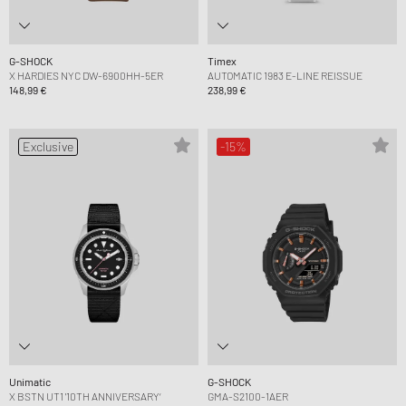
G-SHOCK
Timex
X HARDIES NYC DW-6900HH-5ER
AUTOMATIC 1983 E-LINE REISSUE
148,99 €
238,99 €
Exclusive
-15%
Unimatic
G-SHOCK
X BSTN UT1 '10TH ANNIVERSARY‘
GMA-S2100-1AER