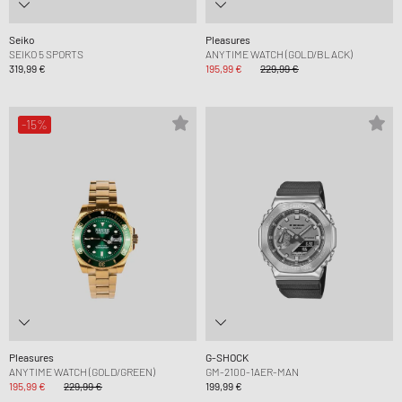
Seiko
Pleasures
SEIKO 5 SPORTS
ANYTIME WATCH (GOLD/BLACK)
319,99 €
195,99 €
229,99 €
-15%
Pleasures
G-SHOCK
ANYTIME WATCH (GOLD/GREEN)
GM-2100-1AER-MAN
195,99 €
229,99 €
199,99 €