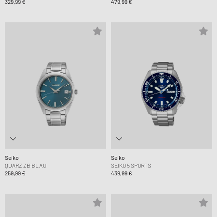
329,99 €
479,99 €
Seiko
Seiko
QUARZ ZB BLAU
SEIKO 5 SPORTS
259,99 €
439,99 €