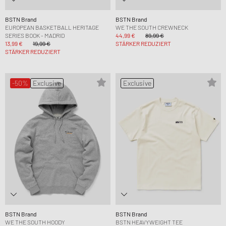
BSTN Brand
BSTN Brand
EUROPEAN BASKETBALL HERITAGE
WE THE SOUTH CREWNECK
SERIES BOOK - MADRID
44,99 €
89,99 €
13,99 €
19,99 €
STÄRKER REDUZIERT
STÄRKER REDUZIERT
-50%
Exclusive
Exclusive
BSTN Brand
BSTN Brand
WE THE SOUTH HOODY
BSTN HEAVYWEIGHT TEE