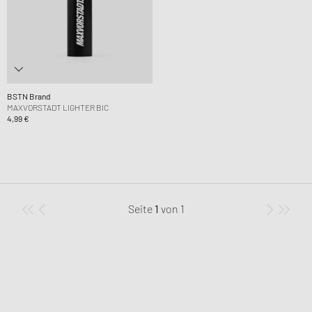
BSTN Brand
MAXVORSTADT LIGHTER BIC
4,99 €
Seite
1
von
1