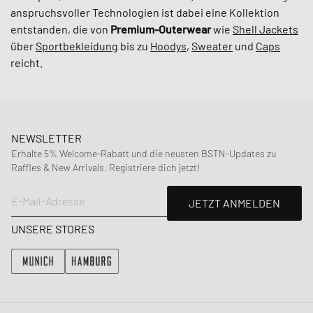
anspruchsvoller Technologien ist dabei eine Kollektion
entstanden, die von
Premium-Outerwear
wie
Shell Jackets
über
Sportbekleidung
bis zu
Hoodys
,
Sweater
und
Caps
reicht.
NEWSLETTER
Erhalte 5% Welcome-Rabatt und die neusten BSTN-Updates zu
Raffles & New Arrivals. Registriere dich jetzt!
E-Mail-Adresse
JETZT ANMELDEN
UNSERE STORES