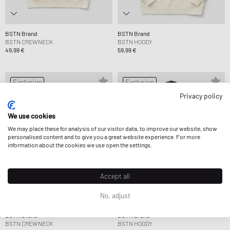
BSTN Brand
BSTN Brand
BSTN CREWNECK
BSTN HOODY
49,99 €
59,99 €
Exclusive
Exclusive
Privacy policy
We use cookies
We may place these for analysis of our visitor data, to improve our website, show
personalised content and to give you a great website experience. For more
information about the cookies we use open the settings.
Accept all
No, adjust
BSTN Brand
BSTN Brand
BSTN CREWNECK
BSTN HOODY