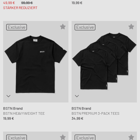
49,99 €
99,99 €
19,99 €
STÄRKER REDUZIERT
Exclusive
Exclusive
BSTN Brand
BSTN Brand
BSTN HEAVYWEIGHT TEE
BSTN PREMIUM 3-PACK TEES
19,99 €
34,99 €
Exclusive
Exclusive