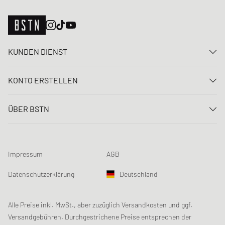
KUNDEN DIENST
Kontaktiere uns
KONTO ERSTELLEN
FAQ
Anmelden
Lieferung
ÜBER BSTN
Registrieren
Zahlung
Karriere
Meine Bestellungen
Rücksendungen
Unsere Stores
Meine Wunschliste
Raffle Bedingungen
Impressum
AGB
Chronicles
Newsletter-Registrierung
Loyalty Program
Sustainability
Datenschutzerklärung
Deutschland
Datenerfassung
Produktsicherheit
Affiliates
Studentenrabatt: Unidays
Alle Preise inkl. MwSt., aber zuzüglich Versandkosten und ggf.
Versandgebühren. Durchgestrichene Preise entsprechen der
Studentenrabatt: Studentbeans