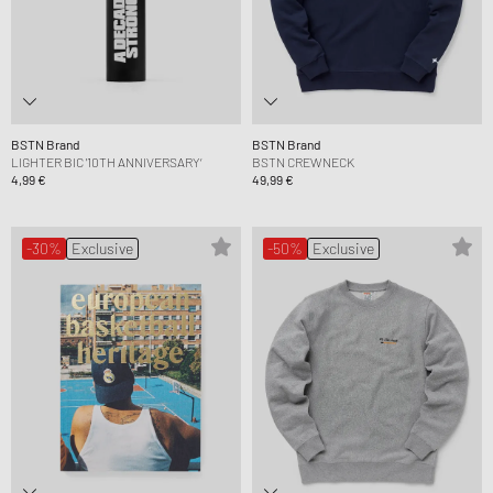
BSTN Brand
BSTN Brand
LIGHTER BIC '10TH ANNIVERSARY‘
BSTN CREWNECK
4,99 €
49,99 €
-30%
Exclusive
-50%
Exclusive