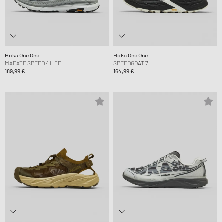
Hoka One One
Hoka One One
MAFATE SPEED 4 LITE
SPEEDGOAT 7
189,99 €
164,99 €