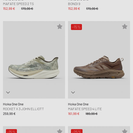
MAFATE SPEED 2 TS
BONDI 9
152,99 €
179,99 €
152,99 €
179,99 €
-15%
Hoka One One
Hoka One One
ROCKET X 3 JOHN ELLIOTT
MAFATE SPEED 4 LITE
259,99 €
161,99 €
189,99 €
-15%
-25%