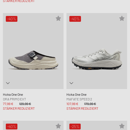
STÄRKER REDUZIERT
-40%
-40%
Hoka One One
Hoka One One
ORA PRIMO EXT
MAFATE SPEED 2
77,99 €
129,99 €
107,99 €
179,99 €
STÄRKER REDUZIERT
STÄRKER REDUZIERT
-40%
-25%