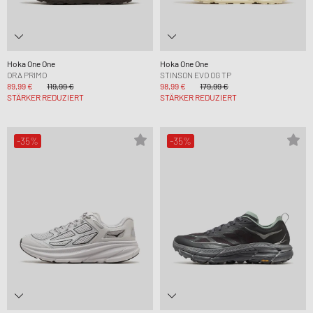
Hoka One One
Hoka One One
ORA PRIMO
STINSON EVO OG TP
89,99 €
119,99 €
98,99 €
179,99 €
STÄRKER REDUZIERT
STÄRKER REDUZIERT
-35%
-35%