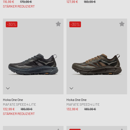
116,99 €
179,99 €
127,99 €
169,99 €
STÄRKER REDUZIERT
-30%
-30%
Hoka One One
Hoka One One
MAFATE SPEED 4 LITE
MAFATE SPEED 4 LITE
132,99 €
189,99 €
132,99 €
189,99 €
STÄRKER REDUZIERT