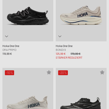
Hoka One One
Hoka One One
ORA PRIMO
BONDI 9
119,99 €
125,99 €
179,99 €
STÄRKER REDUZIERT
-10%
-20%