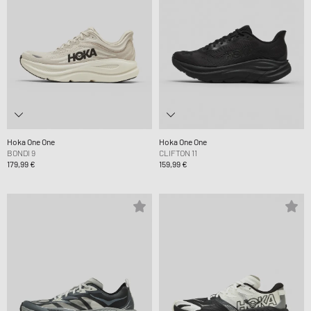
Hoka One One
Hoka One One
BONDI 9
CLIFTON 11
179,99 €
159,99 €