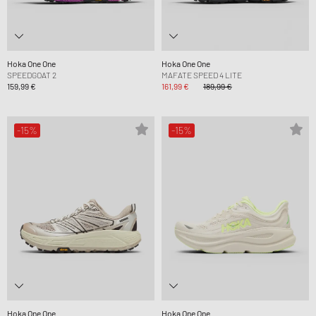
Hoka One One
Hoka One One
SPEEDGOAT 2
MAFATE SPEED 4 LITE
159,99 €
161,99 €
189,99 €
-15%
-15%
Hoka One One
Hoka One One