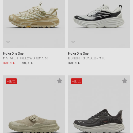
Hoka One One
Hoka One One
MAFATE THREE2 WORDMARK
BONDI 8 TS CAGED - MTL
169,99 €
199,99 €
169,99 €
-15%
-10%