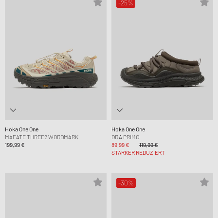
-25%
Hoka One One
Hoka One One
MAFATE THREE2 WORDMARK
ORA PRIMO
199,99 €
89,99 €
119,99 €
STÄRKER REDUZIERT
-30%