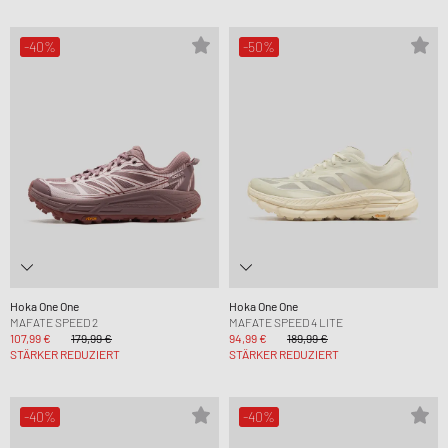
-40%
-50%
Hoka One One
Hoka One One
MAFATE SPEED 2
MAFATE SPEED 4 LITE
107,99 €
179,99 €
94,99 €
189,99 €
STÄRKER REDUZIERT
STÄRKER REDUZIERT
-40%
-40%