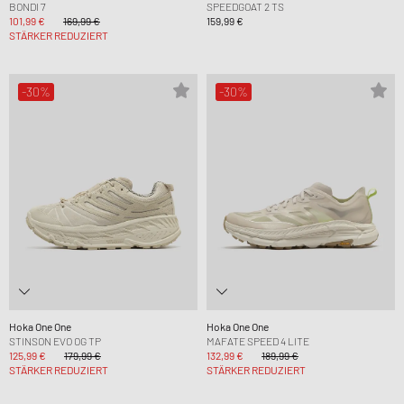
BONDI 7
SPEEDGOAT 2 TS
101,99 €
169,99 €
159,99 €
STÄRKER REDUZIERT
-30%
-30%
Hoka One One
Hoka One One
STINSON EVO OG TP
MAFATE SPEED 4 LITE
125,99 €
179,99 €
132,99 €
189,99 €
STÄRKER REDUZIERT
STÄRKER REDUZIERT