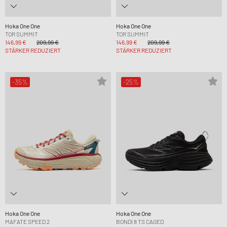
Hoka One One
Hoka One One
TOR SUMMIT
TOR SUMMIT
146,99 €
209,99 €
146,99 €
209,99 €
STÄRKER REDUZIERT
STÄRKER REDUZIERT
-35%
-25%
Hoka One One
Hoka One One
MAFATE SPEED 2
BONDI 8 TS CAGED