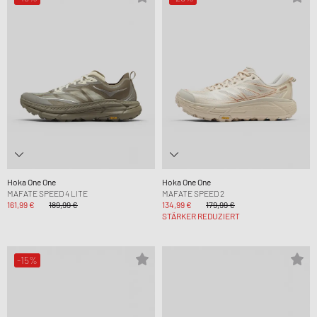
Hoka One One
Hoka One One
MAFATE SPEED 4 LITE
MAFATE SPEED 2
161,99 €
189,99 €
134,99 €
179,99 €
STÄRKER REDUZIERT
-15%