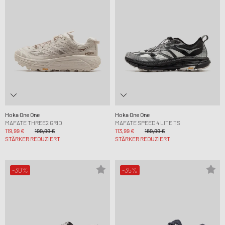
Hoka One One
Hoka One One
MAFATE THREE2 GRID
MAFATE SPEED 4 LITE TS
119,99 €
199,99 €
113,99 €
189,99 €
STÄRKER REDUZIERT
STÄRKER REDUZIERT
-30%
-35%