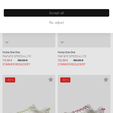
Accept all
No, adjust
Hoka One One
Hoka One One
MAFATE SPEED 4 LITE
MAFATE SPEED 4 LITE
113,99 €
189,99 €
132,99 €
189,99 €
STÄRKER REDUZIERT
STÄRKER REDUZIERT
-30%
-30%