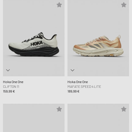
Hoka One One
Hoka One One
CLIFTON 11
MAFATE SPEED 4 LITE
159,99 €
189,99 €