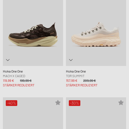
Hoka One One
Hoka One One
MACH X CAGED
TOR SUMMIT
119,99 €
199,99 €
157,99 €
209,99 €
STÄRKER REDUZIERT
STÄRKER REDUZIERT
-40%
-30%