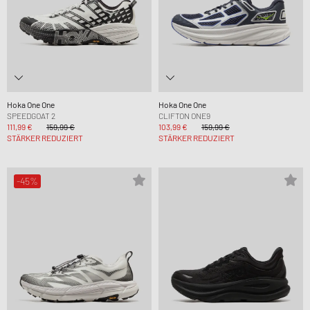
Hoka One One
Hoka One One
SPEEDGOAT 2
CLIFTON ONE9
111,99 €
159,99 €
103,99 €
159,99 €
STÄRKER REDUZIERT
STÄRKER REDUZIERT
-45%