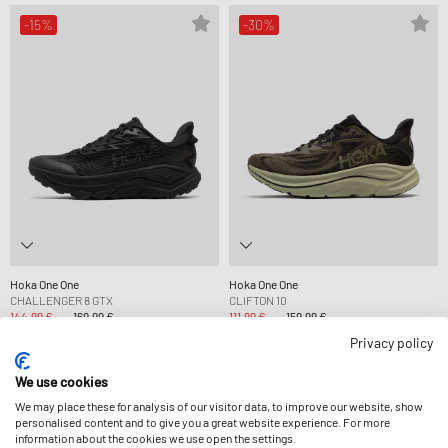
-15%
-30%
Hoka One One
Hoka One One
CHALLENGER 8 GTX
CLIFTON 10
144,99 €
169,99 €
111,99 €
159,99 €
STÄRKER REDUZIERT
Privacy policy
We use cookies
-40%
-30%
We may place these for analysis of our visitor data, to improve our website, show
personalised content and to give you a great website experience. For more
information about the cookies we use open the settings.