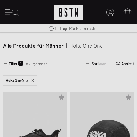
Premium Sportswear
14 Tage Rückgaberecht
MEIN KONTO
Kostenloser Versand nach DE ab € 70
HIER ANMELDEN
Alle Produkte für Männer
|
Hoka One One
Neu bei BSTN?
EINEN ACCOUNT ERSTELLEN
1
Filter
85 Ergebnisse
Sortieren
Ansicht
Hoka One One