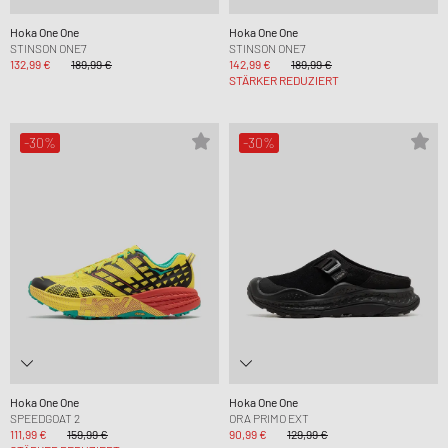
Hoka One One
Hoka One One
STINSON ONE7
STINSON ONE7
132,99 €
189,99 €
142,99 €
189,99 €
STÄRKER REDUZIERT
-30%
-30%
Hoka One One
Hoka One One
SPEEDGOAT 2
ORA PRIMO EXT
111,99 €
159,99 €
90,99 €
129,99 €