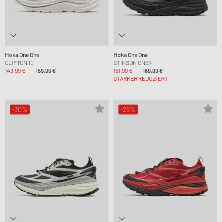
Hoka One One
Hoka One One
CLIFTON 10
STINSON ONE7
143,99 €
159,99 €
151,99 €
189,99 €
STÄRKER REDUZIERT
-30%
-25%