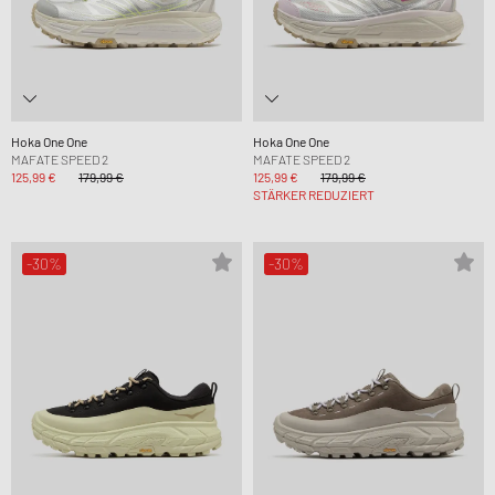
Hoka One One
Hoka One One
MAFATE SPEED 2
MAFATE SPEED 2
125,99 €
179,99 €
125,99 €
179,99 €
STÄRKER REDUZIERT
-30%
-30%