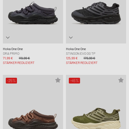
Hoka One One
Hoka One One
ORA PRIMO
STINSON EVO OG TP
71,99 €
119,99 €
125,99 €
179,99 €
STÄRKER REDUZIERT
STÄRKER REDUZIERT
-25%
-45%