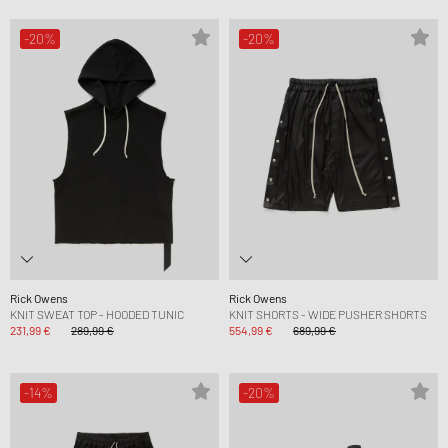
-20%
-20%
Rick Owens
Rick Owens
KNIT SWEAT TOP - HOODED TUNIC
KNIT SHORTS - WIDE PUSHER SHORTS
231,99 €
289,99 €
554,99 €
689,99 €
-14%
-20%