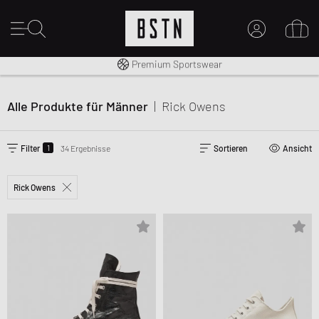
Kostenloser Versand nach DE ab € 70
Premium Sportswear
14 Tage Rückgaberecht
MEIN KONTO
HIER ANMELDEN
Alle Produkte für Männer
|
Rick Owens
Neu bei BSTN?
EINEN ACCOUNT ERSTELLEN
1
Filter
34 Ergebnisse
Sortieren
Ansicht
Rick Owens