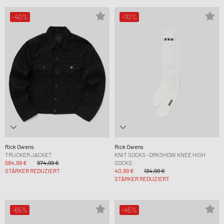
-40%
-70%
Rick Owens
Rick Owens
TRUCKER JACKET
KNIT SOCKS -DRKSHDW KNEE HIGH
584,99 €
974,99 €
SOCKS
STÄRKER REDUZIERT
40,99 €
134,99 €
STÄRKER REDUZIERT
-65%
-45%