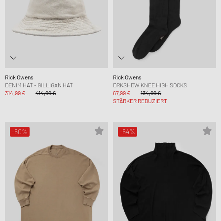
Rick Owens
Rick Owens
DENIM HAT - GILLIGAN HAT
DRKSHDW KNEE HIGH SOCKS
314,99 €
414,99 €
67,99 €
134,99 €
STÄRKER REDUZIERT
-60%
-64%