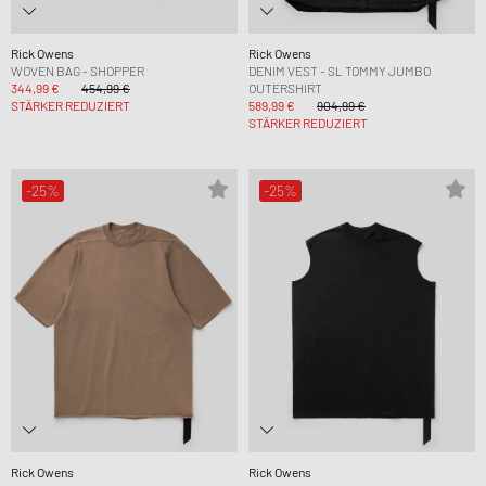
Rick Owens
Rick Owens
WOVEN BAG - SHOPPER
DENIM VEST - SL TOMMY JUMBO
344,99 €
454,99 €
OUTERSHIRT
STÄRKER REDUZIERT
589,99 €
904,99 €
STÄRKER REDUZIERT
-25%
-25%
Rick Owens
Rick Owens