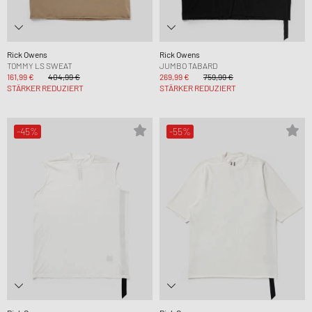
Rick Owens
Rick Owens
TOMMY LS SWEAT
JUMBO TABARD
161,99 €
404,99 €
269,99 €
759,99 €
STÄRKER REDUZIERT
STÄRKER REDUZIERT
-45%
-55%