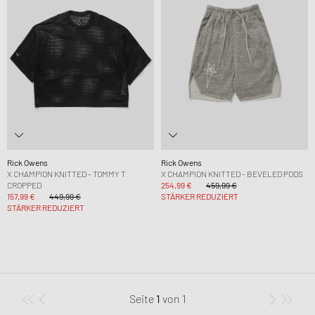
Rick Owens
Rick Owens
X CHAMPION KNITTED - TOMMY T
X CHAMPION KNITTED - BEVELED PODS
CROPPED
254,99 €
459,99 €
157,99 €
449,99 €
STÄRKER REDUZIERT
STÄRKER REDUZIERT
Seite
1
von
1