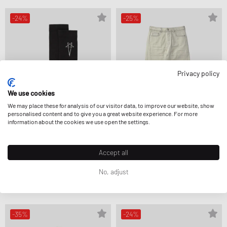
-24%
-25%
Privacy policy
We use cookies
We may place these for analysis of our visitor data, to improve our website, show
personalised content and to give you a great website experience. For more
information about the cookies we use open the settings.
Rick Owens
Rick Owens
Accept all
KNIT SOCKS -PENTAGRAM KNEE HIGH
DENIM PANTS - GETH JEANS
SOCKS
544,99 €
724,99 €
No, adjust
101,99 €
134,99 €
STÄRKER REDUZIERT
-35%
-24%