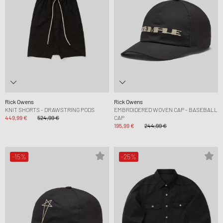
Rick Owens
Rick Owens
KNIT SHORTS - DRAWSTRING PODS
EMBROIDERED WOVEN CAP - BASEBALL
449,99 €
524,99 €
CAP
195,99 €
244,99 €
-15%
-25%