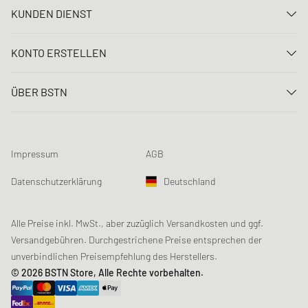
KUNDEN DIENST
Kontaktiere uns
KONTO ERSTELLEN
FAQ
Anmelden
Lieferung
ÜBER BSTN
Registrieren
Zahlung
Karriere
Meine Bestellungen
Rücksendungen
Unsere Stores
Meine Wunschliste
Raffle Bedingungen
Impressum
AGB
Chronicles
Newsletter-Registrierung
Loyalty Program
Sustainability
Datenschutzerklärung
Deutschland
Datenerfassung
Produktsicherheit
Affiliates
Studentenrabatt: Unidays
Alle Preise inkl. MwSt., aber zuzüglich Versandkosten und ggf.
Versandgebühren. Durchgestrichene Preise entsprechen der
Studentenrabatt: Studentbeans
unverbindlichen Preisempfehlung des Herstellers.
Studentenrabatt: EDiU
© 2026 BSTN Store, Alle Rechte vorbehalten.
Gutscheine & Aktionen