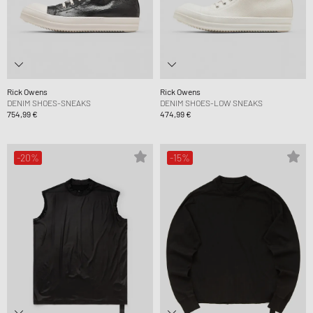
Rick Owens
Rick Owens
DENIM SHOES-SNEAKS
DENIM SHOES-LOW SNEAKS
754,99 €
474,99 €
-20%
-15%