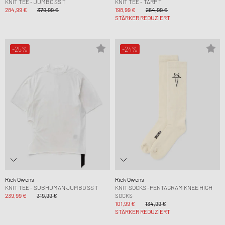
KNIT TEE - JUMBO SS T
KNIT TEE - TARP T
284,99 €
379,99 €
198,99 €
264,99 €
STÄRKER REDUZIERT
-25%
-24%
Rick Owens
Rick Owens
KNIT TEE - SUBHUMAN JUMBO SS T
KNIT SOCKS -PENTAGRAM KNEE HIGH
239,99 €
319,99 €
SOCKS
101,99 €
134,99 €
STÄRKER REDUZIERT