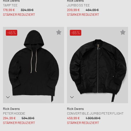
Rick Owens
Rick Owens
TARP TEE
JUMBO SS TEE
178,99 €
324,99 €
209,99 €
464,99 €
STÄRKER REDUZIERT
STÄRKER REDUZIERT
-45%
-65%
Rick Owens
Rick Owens
PETER HOODIE
CONVERTIBLE JUMBO PETER FLIGHT
294,99 €
534,99 €
459,99 €
1.309,99 €
STÄRKER REDUZIERT
STÄRKER REDUZIERT