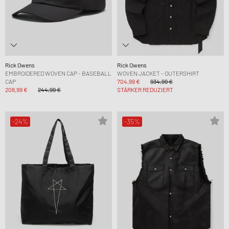
Rick Owens
Rick Owens
EMBROIDERED WOVEN CAP - BASEBALL
WOVEN JACKET - OUTERSHIRT
CAP
704,99 €
934,99 €
208,99 €
244,99 €
STÄRKER REDUZIERT
-24%
-35%