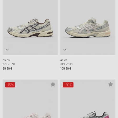
asics
asics
GEL-1130
GEL-1130
99,99 €
109,99 €
-15%
-20%