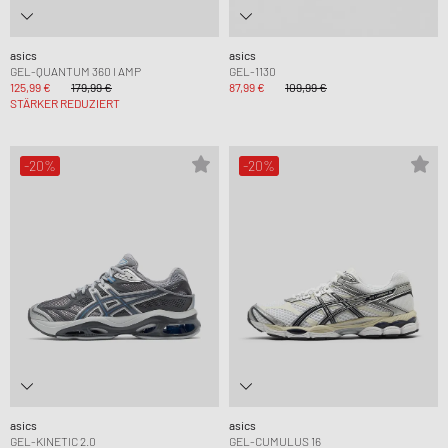
asics
asics
GEL-QUANTUM 360 I AMP
GEL-1130
125,99 €
179,99 €
87,99 €
109,99 €
STÄRKER REDUZIERT
-20%
-20%
asics
asics
GEL-KINETIC 2.0
GEL-CUMULUS 16