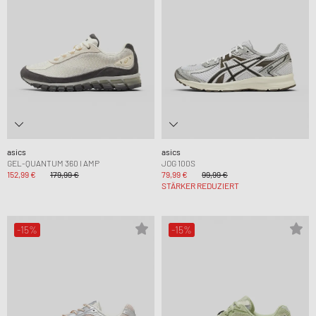
asics
asics
GEL-QUANTUM 360 I AMP
JOG 100S
152,99 €
179,99 €
79,99 €
99,99 €
STÄRKER REDUZIERT
-15%
-15%