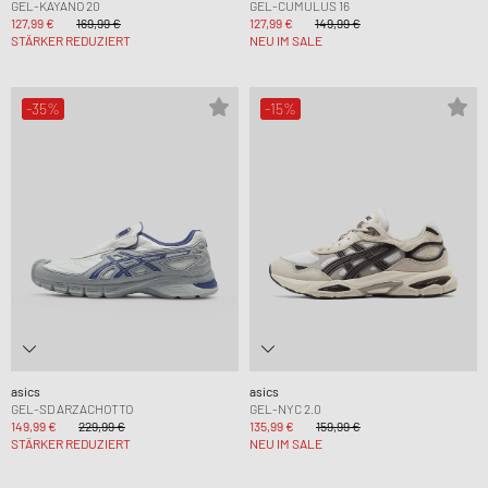
GEL-KAYANO 20
GEL-CUMULUS 16
127,99 €
169,99 €
127,99 €
149,99 €
STÄRKER REDUZIERT
NEU IM SALE
-35%
-15%
asics
asics
GEL-SD ARZACHOTTO
GEL-NYC 2.0
149,99 €
229,99 €
135,99 €
159,99 €
STÄRKER REDUZIERT
NEU IM SALE