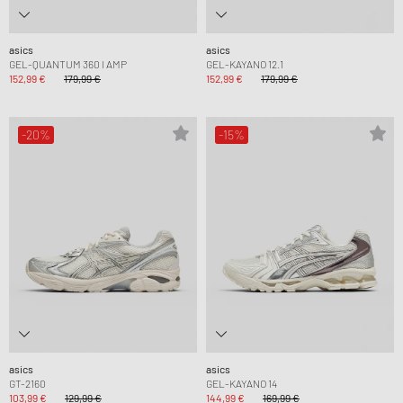
asics
asics
GEL-QUANTUM 360 I AMP
GEL-KAYANO 12.1
152,99 €
179,99 €
152,99 €
179,99 €
-20%
-15%
asics
asics
GT-2160
GEL-KAYANO 14
103,99 €
129,99 €
144,99 €
169,99 €