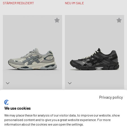
STÄRKER REDUZIERT
NEU IM SALE
asics
asics
Privacy policy
GEL-NYC 2.0
X GRIFF GEL-CUMULUS 16
159,99 €
159,99 €
We use cookies
We may place these for analysis of our visitor data, to improve our website, show
personalised content and to give you a great website experience. For more
-15%
information about the cookies we use open the settings.