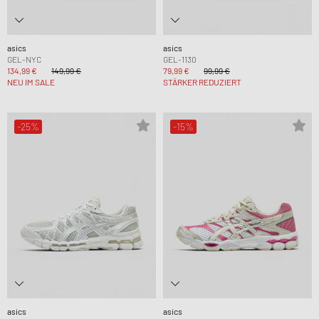
asics
asics
GEL-NYC
GEL-1130
134,99 €
149,99 €
79,99 €
99,99 €
NEU IM SALE
STÄRKER REDUZIERT
-25%
-15%
asics
asics