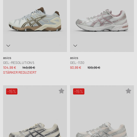
asics
asics
GEL-RESOLUTION 5
GEL-1130
104,99 €
149,99 €
93,99 €
109,99 €
STÄRKER REDUZIERT
-15%
-15%