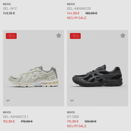
asics
asics
GEL-NYC
GEL-KAYANO 20
149,99 €
144,99 €
169,99 €
NEU IM SALE
-15%
-15%
asics
asics
GEL-KAYANO 12.1
GT-2160
152,99 €
179,99 €
110,99 €
129,99 €
NEU IM SALE