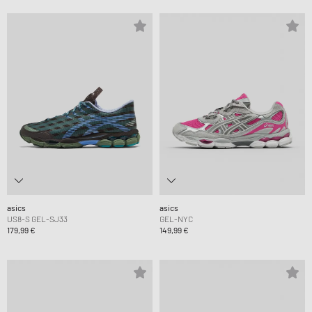
asics
asics
US8-S GEL-SJ33
GEL-NYC
179,99 €
149,99 €