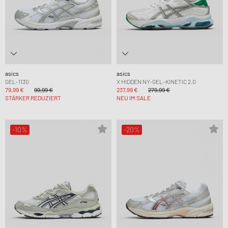
asics
asics
GEL-1130
X HIDDEN NY-GEL-KINETIC 2.0
79,99 €
99,99 €
237,99 €
279,99 €
STÄRKER REDUZIERT
NEU IM SALE
-10%
-20%