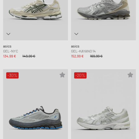
asics
asics
GEL-NYC
GEL-KAYANO 14
134,99 €
149,99 €
152,99 €
169,99 €
-30%
-20%