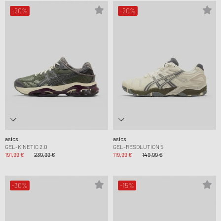
-20%
-20%
asics
asics
GEL-KINETIC 2.0
GEL-RESOLUTION 5
191,99 €
239,99 €
119,99 €
149,99 €
-30%
-15%