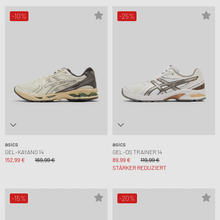
-10%
-25%
asics
asics
GEL-KAYANO 14
GEL-DS TRAINER 14
152,99 €
169,99 €
89,99 €
119,99 €
STÄRKER REDUZIERT
-15%
-20%