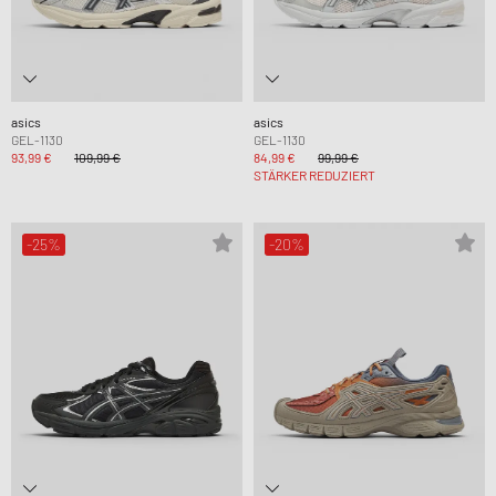
asics
asics
GEL-1130
GEL-1130
93,99 €
109,99 €
84,99 €
99,99 €
STÄRKER REDUZIERT
-25%
-20%