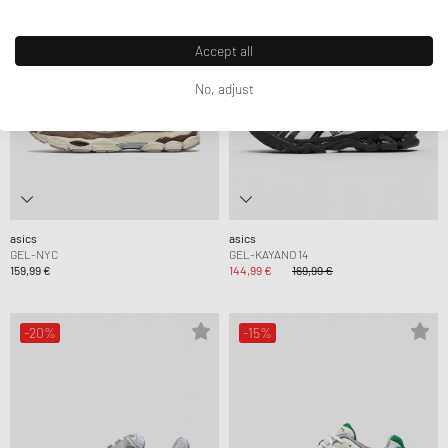
Accept all
No, adjust
asics
asics
GEL-NYC
GEL-KAYANO 14
159,99 €
144,99 €
169,99 €
-20%
-15%