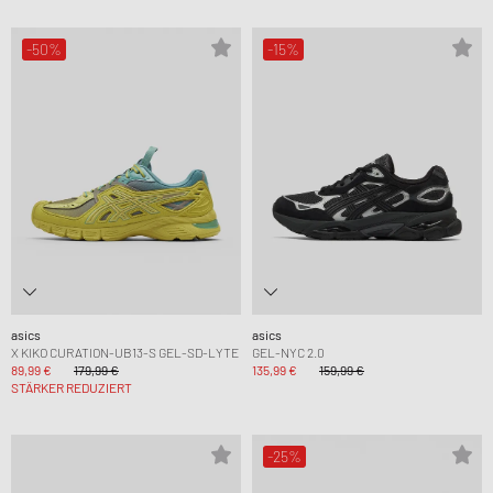
-50%
-15%
asics
asics
X KIKO CURATION-UB13-S GEL-SD-LYTE
GEL-NYC 2.0
89,99 €
179,99 €
135,99 €
159,99 €
STÄRKER REDUZIERT
-25%