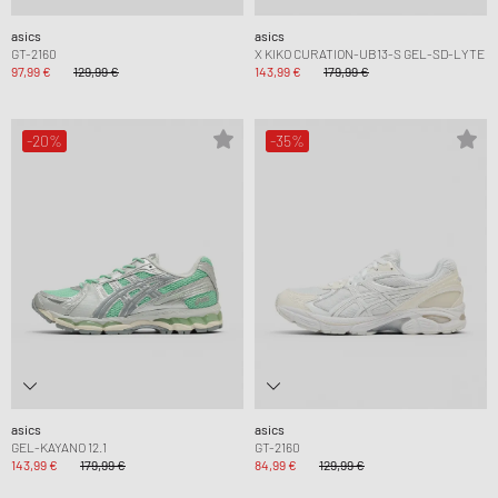
asics
asics
GT-2160
X KIKO CURATION-UB13-S GEL-SD-LYTE
97,99 €
129,99 €
143,99 €
179,99 €
-20%
-35%
asics
asics
GEL-KAYANO 12.1
GT-2160
143,99 €
179,99 €
84,99 €
129,99 €