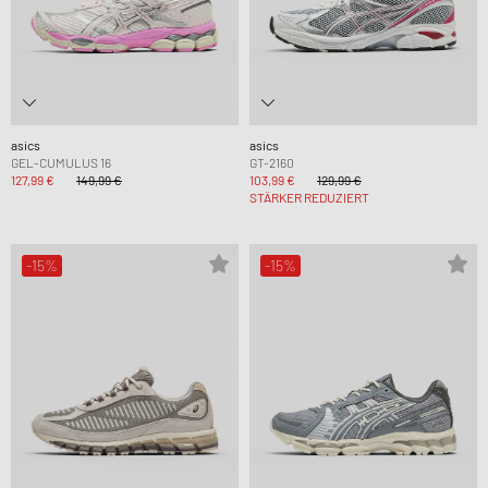
asics
asics
GEL-CUMULUS 16
GT-2160
127,99 €
149,99 €
103,99 €
129,99 €
STÄRKER REDUZIERT
-15%
-15%