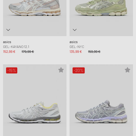
asics
asics
GEL-KAYANO 12.1
GEL-NYC
152,99 €
179,99 €
135,99 €
159,99 €
-15%
-20%