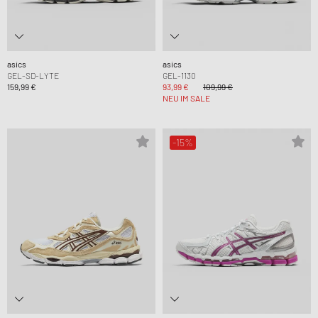
asics
asics
GEL-SD-LYTE
GEL-1130
159,99 €
93,99 €
109,99 €
NEU IM SALE
-15%