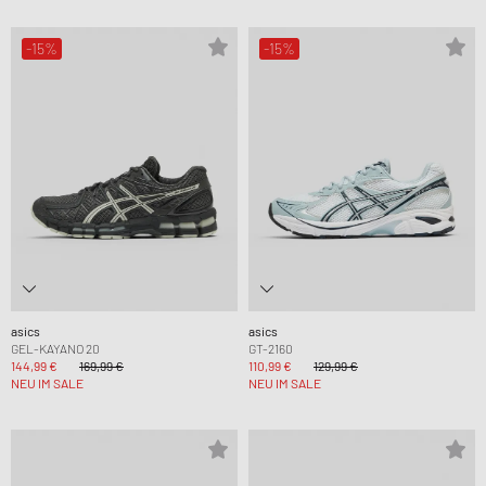
-15%
-15%
asics
asics
GEL-KAYANO 20
GT-2160
144,99 €
169,99 €
110,99 €
129,99 €
NEU IM SALE
NEU IM SALE