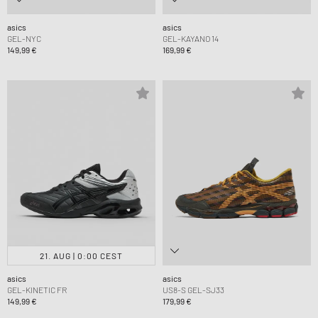
asics
asics
GEL-NYC
GEL-KAYANO 14
149,99 €
169,99 €
21. AUG | 0:00 CEST
asics
asics
GEL-KINETIC FR
US8-S GEL-SJ33
149,99 €
179,99 €