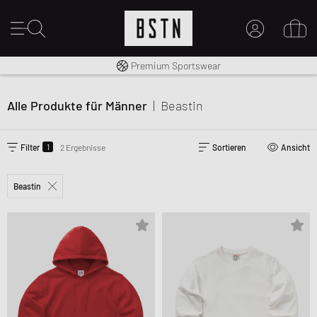
Kostenloser Versand nach DE ab € 70
Premium Sportswear
MEIN KONTO
HIER ANMELDEN
Alle Produkte für Männer
|
Beastin
Neu bei BSTN?
EINEN ACCOUNT ERSTELLEN
1
Filter
2 Ergebnisse
Sortieren
Ansicht
Beastin