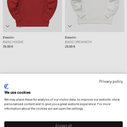
Beastin
Beastin
BASIC HOODIE
BASIC CREWNECK
39,99 €
29,99 €
Privacy policy
Seite
1
von
1
We use cookies
We may place these for analysis of our visitor data, to improve our website, show
personalised content and to give you a great website experience. For more
information about the cookies we use open the settings.
NEWSLETTER
Accept all