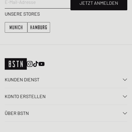
E-Mail-Adresse
JETZT ANMELDEN
UNSERE STORES
KUNDEN DIENST
Kontaktiere uns
KONTO ERSTELLEN
FAQ
Anmelden
Lieferung
ÜBER BSTN
Registrieren
Zahlung
Karriere
Meine Bestellungen
Rücksendungen