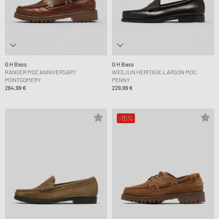
G H Bass
G H Bass
RANGER MOC ANNIVERSARY
WEEJUN HERITAGE LARSON MOC
MONTGOMERY
PENNY
264,99 €
229,99 €
-15%