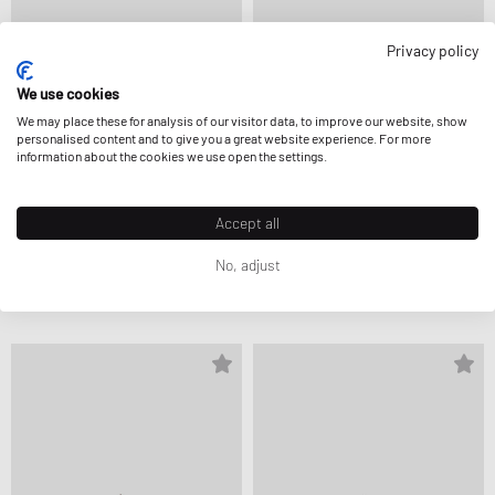
Privacy policy
We use cookies
We may place these for analysis of our visitor data, to improve our website, show
personalised content and to give you a great website experience. For more
information about the cookies we use open the settings.
Accept all
G H Bass
G H Bass
WEEJUN II LARSON MOC PENNY
WEEJUN HERITAGE LARSON MOC
No, adjust
189,99 €
PENNY
229,99 €