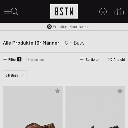
Kostenloser Versand nach DE ab € 70
Premium Sportswear
MEIN KONTO
HIER ANMELDEN
Alle Produkte für Männer
|
G H Bass
Neu bei BSTN?
EINEN ACCOUNT ERSTELLEN
1
Filter
14 Ergebnisse
Sortieren
Ansicht
G H Bass