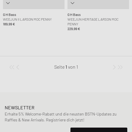
G H Bass
G H Bass
WEEJUN II LARSON MOC PENNY
WEEJUN HERITAGE LARSON MOC
189,99 €
PENNY
229,99 €
Seite
1
von
1
NEWSLETTER
Erhalte 5% Welcome-Rabatt und die neusten BSTN-Updates zu
Raffles & New Arrivals. Registriere dich jetzt!