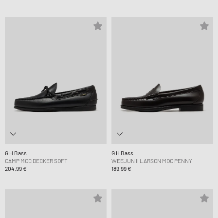
G H Bass
G H Bass
CAMP MOC DECKER SOFT
WEEJUN II LARSON MOC PENNY
204,99 €
189,99 €