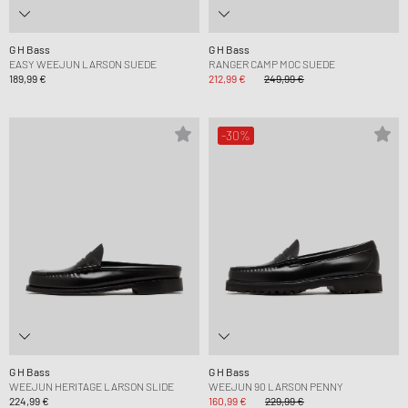
G H Bass
G H Bass
EASY WEEJUN LARSON SUEDE
RANGER CAMP MOC SUEDE
189,99 €
212,99 €
249,99 €
-30%
G H Bass
G H Bass
WEEJUN HERITAGE LARSON SLIDE
WEEJUN 90 LARSON PENNY
224,99 €
160,99 €
229,99 €