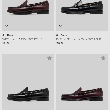
G H Bass
G H Bass
WEEJUN II LARSON MOC PENNY
EASY WEEJUN LINCOLN MOC LTHR
189,99 €
194,99 €