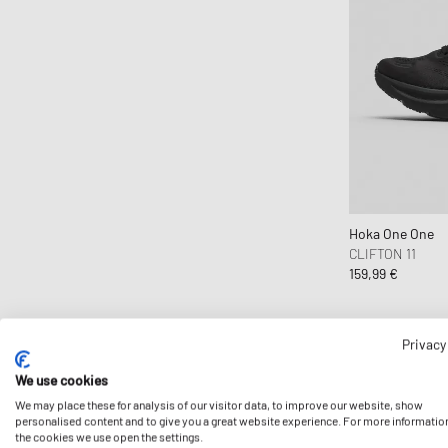
CLARKS
Clarks Originals
CLOSED
Cole Buxton
Collegium
Columbia
Comme des Garçons Black
Comme des Garçons Homme
Hoka One One
CLIFTON 11
Comme des Garçons Homme Plus
159,99 €
Comme des Garçons Parfum
Comme des Garçons Play
Comme des Garçons Shirt
Privacy
Comme des Garçons Wallet
We use cookies
Converse
We may place these for analysis of our visitor data, to improve our website, show
personalised content and to give you a great website experience. For more informatio
Crep Protect
the cookies we use open the settings.