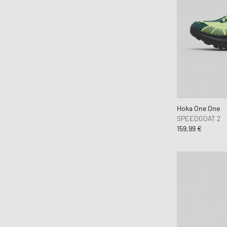
Brain Dead
Brooks Running
BSTN Brand
Butter Goods
By Parra
Byredo
C.P. Company
Calvin Klein Jeans
Hoka One One
SPEEDGOAT 2
Calvin Klein Underwear
159,99 €
Canada Goose
Carhartt WIP
Casablanca
Casio
CHAMPION
Chimi Eyewear
Ciele Athletics