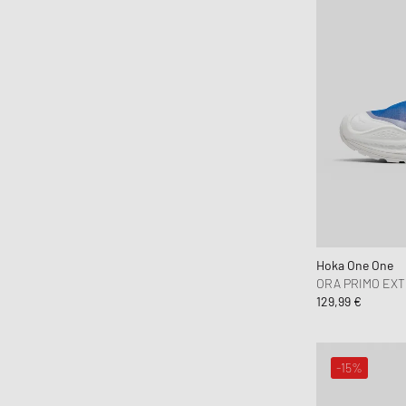
HAY
Hoka One One
Honor The Gift
Horizn Studios
Humanrace
Jason Markk
Jordan
JW Anderson
Karhu
Keen
Hoka One One
Kenzo
ORA PRIMO EXT
KidSuper Studios
129,99 €
KOMONO
Lacoste
-15%
le gramme
LEGO