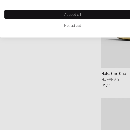
crocs
D1 Milano
Accept all
Daily Paper
No, adjust
DICKIES
DIEMME
Diesel
Dime MTL
Dr.Martens
Drôle de Monsieur
Hoka One One
Duke & Dexter
HOPARA 2
119,99 €
Edmmond Studios
Edwin
Elmer by Swany
Fanatics
FC St. Pauli
Fear of God