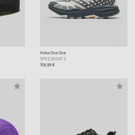
 Force 1
OK
FITS
lay
d Series
n XT6
Hoka One One
SPEEDGOAT 2
159,99 €