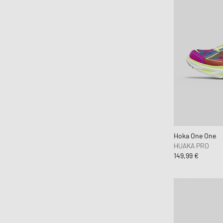
Fear of God Essentials
ferm LIVING
Flatlist Eyewear
FLOYD
Fred Perry
Fucking Awesome
G H Bass
G-SHOCK
Gaston Luga
Hoka One One
Gestalten
HUAKA PRO
149,99 €
Goldwin
Goodies Sportive
Gramicci
Hatton Labs
Havaianas