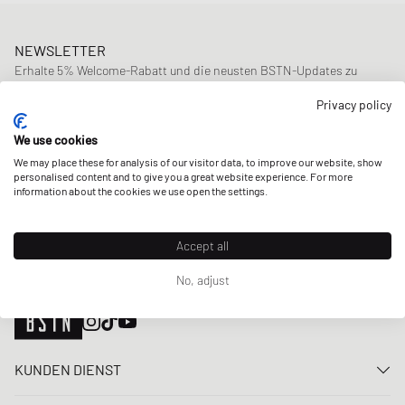
NEWSLETTER
Erhalte 5% Welcome-Rabatt und die neusten BSTN-Updates zu
Raffles & New Arrivals. Registriere dich jetzt!
Privacy policy
E-Mail-Adresse
JETZT ANMELDEN
We use cookies
We may place these for analysis of our visitor data, to improve our website, show
UNSERE STORES
personalised content and to give you a great website experience. For more
information about the cookies we use open the settings.
Accept all
No, adjust
KUNDEN DIENST
Kontaktiere uns