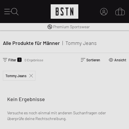
Kostenloser Versand nach DE ab € 70
Premium Sportswear
MEIN KONTO
HIER ANMELDEN
Alle Produkte für Männer
|
Tommy Jeans
Neu bei BSTN?
EINEN ACCOUNT ERSTELLEN
1
Filter
0 Ergebnisse
Sortieren
Ansicht
Tommy Jeans
Kein Ergebnisse
Versuche es noch einmal mit anderen Suchanfragen oder
überprüfe deine Rechtschreibung.