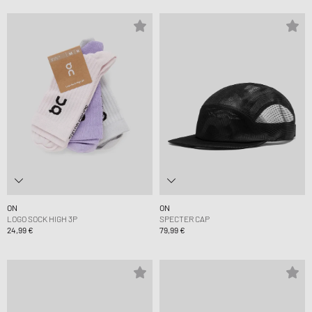
ON
ON
LOGO SOCK HIGH 3P
SPECTER CAP
24,99 €
79,99 €