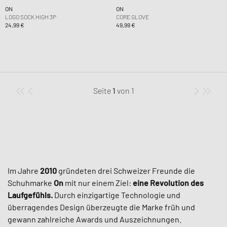
ON
ON
LOGO SOCK HIGH 3P
CORE GLOVE
24,99 €
49,99 €
Seite
1
von
1
Im Jahre
2010
gründeten drei Schweizer Freunde die
Schuhmarke
On
mit nur einem Ziel:
eine Revolution des
Laufgefühls.
Durch einzigartige Technologie und
überragendes Design überzeugte die Marke früh und
gewann zahlreiche Awards und Auszeichnungen.