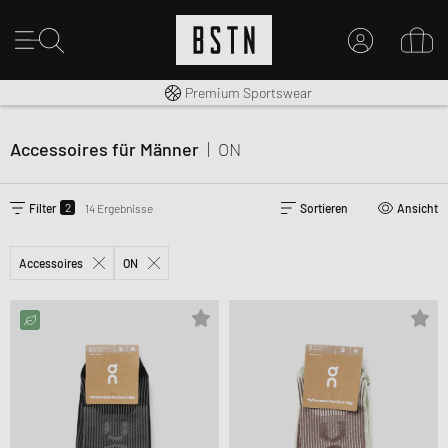
Kostenloser Versand nach DE ab € 70
Premium Sportswear
MEIN KONTO
HIER ANMELDEN
Accessoires für Männer
|
ON
Neu bei BSTN?
EINEN ACCOUNT ERSTELLEN
2
Filter
14 Ergebnisse
Sortieren
Ansicht
Accessoires
ON