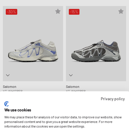
-30%
-15%
Salomon
Salomon
XT-WHISPER
XT-WHISPER
104,99 €
149,99 €
127,99 €
149,99 €
Privacy policy
STÄRKER REDUZIERT
We use cookies
We may place these for analysis of our visitor data, to improve our website, show
personalised content and to give you a great website experience. For more
information about the cookies we use open the settings.