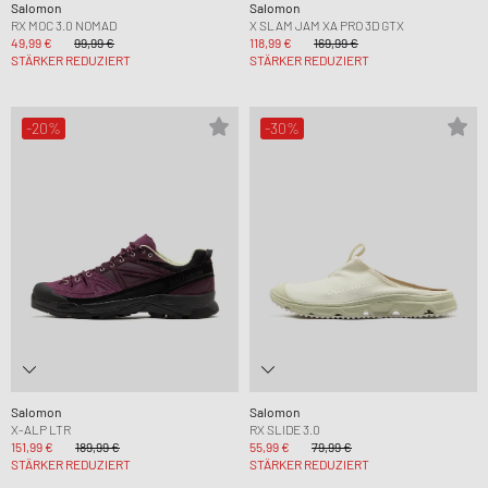
Salomon
Salomon
RX MOC 3.0 NOMAD
X SLAM JAM XA PRO 3D GTX
49,99 €
99,99 €
118,99 €
169,99 €
STÄRKER REDUZIERT
STÄRKER REDUZIERT
-20%
-30%
Salomon
Salomon
X-ALP LTR
RX SLIDE 3.0
151,99 €
189,99 €
55,99 €
79,99 €
STÄRKER REDUZIERT
STÄRKER REDUZIERT