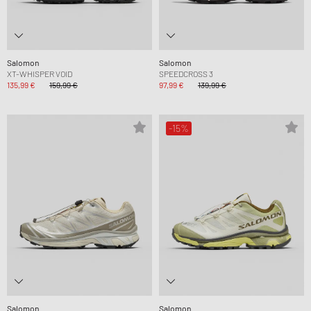
Salomon
Salomon
XT-WHISPER VOID
SPEEDCROSS 3
135,99 €
159,99 €
97,99 €
139,99 €
-15%
Salomon
Salomon