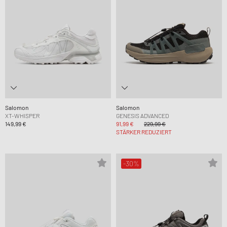
Salomon
Salomon
XT-WHISPER
GENESIS ADVANCED
149,99 €
91,99 €
229,99 €
STÄRKER REDUZIERT
-30%