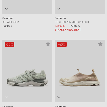
Salomon
Salomon
XT-WHISPER
XT-WHISPER VOID AMA LOU
149,99 €
102,99 €
170,00 €
STÄRKER REDUZIERT
-30%
-40%
Salomon
Salomon