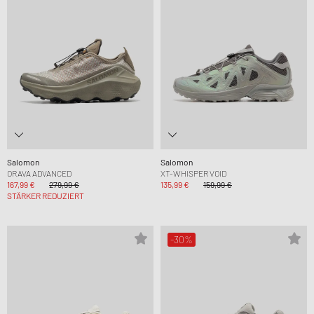
Salomon
Salomon
ORAVA ADVANCED
XT-WHISPER VOID
167,99 €
279,99 €
135,99 €
159,99 €
STÄRKER REDUZIERT
-30%