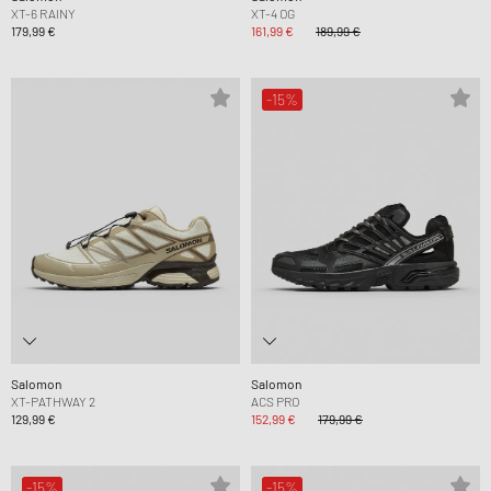
XT-6 RAINY
XT-4 OG
179,99 €
161,99 €
189,99 €
-15%
Salomon
Salomon
XT-PATHWAY 2
ACS PRO
129,99 €
152,99 €
179,99 €
-15%
-15%