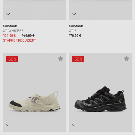
Salomon
Salomon
XT-WHISPER
XT-6
104,99 €
149,99 €
179,99 €
STÄRKER REDUZIERT
-50%
-30%