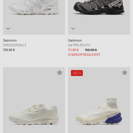
Salomon
Salomon
SPEEDCROSS 3
XA PRO 3D GTX
139,99 €
111,99 €
159,99 €
STÄRKER REDUZIERT
-60%