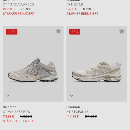
XT PU.RE ADVANCED
RX MOC 3.0
153,99 €
219,99 €
53,99 €
89,99 €
STÄRKER REDUZIERT
STÄRKER REDUZIERT
-20%
-15%
Salomon
Salomon
XT-WHISPER FTW
XT-6 EXPANSE
119,99 €
149,99 €
140,99 €
164,99 €
STÄRKER REDUZIERT