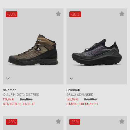
-50%
-30%
Salomon
Salomon
X-ALP MID GTX DISTRES
ORAVA ADVANCED
119,99 €
239,99 €
195,99 €
279,99 €
STÄRKER REDUZIERT
STÄRKER REDUZIERT
-40%
-15%