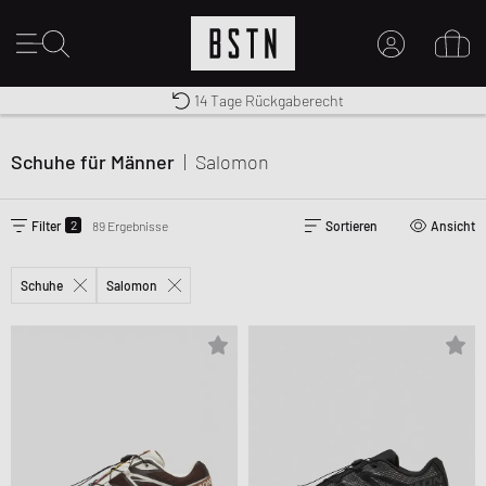
14 Tage Rückgaberecht
Premium Sportswear
Kostenloser Versand nach DE ab € 70
MEIN KONTO
HIER ANMELDEN
Schuhe für Männer
|
Salomon
Neu bei BSTN?
EINEN ACCOUNT ERSTELLEN
2
Filter
89 Ergebnisse
Sortieren
Ansicht
Schuhe
Salomon