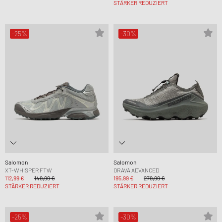
STÄRKER REDUZIERT
-25%
-30%
Salomon
Salomon
XT-WHISPER FTW
ORAVA ADVANCED
112,99 €
149,99 €
195,99 €
279,99 €
STÄRKER REDUZIERT
STÄRKER REDUZIERT
-25%
-30%