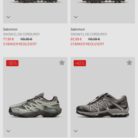
Salomon
Salomon
SNOWCLOG CORDUROY
SNOWCLOG CORDUROY
77,99 €
119,99 €
83,99 €
119,99 €
STÄRKER REDUZIERT
STÄRKER REDUZIERT
-30%
-40%