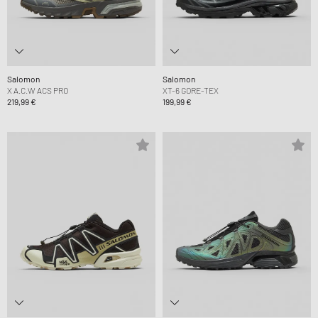
Salomon
Salomon
X A.C.W ACS PRO
XT-6 GORE-TEX
219,99 €
199,99 €