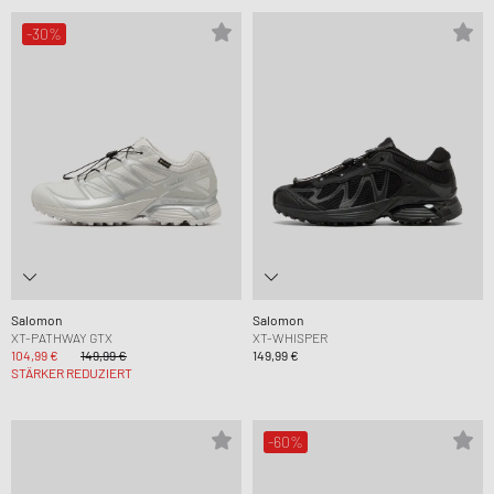
-30%
Salomon
Salomon
XT-PATHWAY GTX
XT-WHISPER
104,99 €
149,99 €
149,99 €
STÄRKER REDUZIERT
-60%