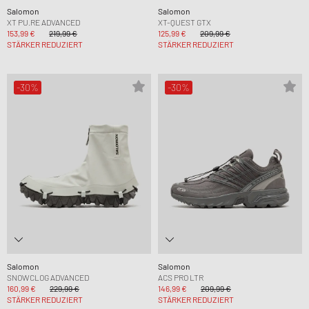
Salomon
Salomon
XT PU.RE ADVANCED
XT-QUEST GTX
153,99 €
219,99 €
125,99 €
209,99 €
STÄRKER REDUZIERT
STÄRKER REDUZIERT
-30%
-30%
Salomon
Salomon
SNOWCLOG ADVANCED
ACS PRO LTR
160,99 €
229,99 €
146,99 €
209,99 €
STÄRKER REDUZIERT
STÄRKER REDUZIERT