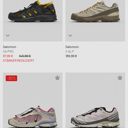
Salomon
Salomon
XA PRO
X ALP
97,99 €
149,99 €
189,99 €
STÄRKER REDUZIERT
-30%