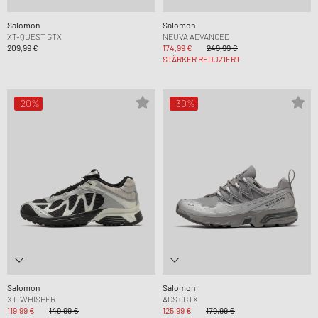
Salomon
Salomon
XT-QUEST GTX
NEUVA ADVANCED
209,99 €
174,99 €
249,99 €
STÄRKER REDUZIERT
-20%
-30%
Salomon
Salomon
XT-WHISPER
ACS+ GTX
119,99 €
149,99 €
125,99 €
179,99 €