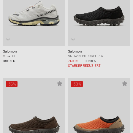
Salomon
Salomon
XT-4 OG
SNOWCLOG CORDUROY
189,99 €
71,99 €
119,99 €
STÄRKER REDUZIERT
-35%
-30%