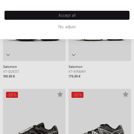
Accept all
No, adjust
Salomon
Salomon
XT-QUEST
XT-6 RAINY
189,99 €
179,99 €
-20%
-20%