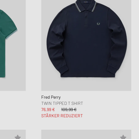
Fred Perry
TWIN TIPPED T SHIRT
76,99 €
109,99 €
STÄRKER REDUZIERT