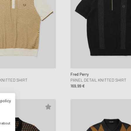
Fred Perry
KNITTED SHIRT
PANEL DETAIL KNITTED SHIRT
169,99 €
 policy
n about