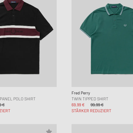
Fred Perry
PANEL POLO SHIRT
TWIN TIPPED SHIRT
9 €
69,99 €
99,99 €
ZIERT
STÄRKER REDUZIERT