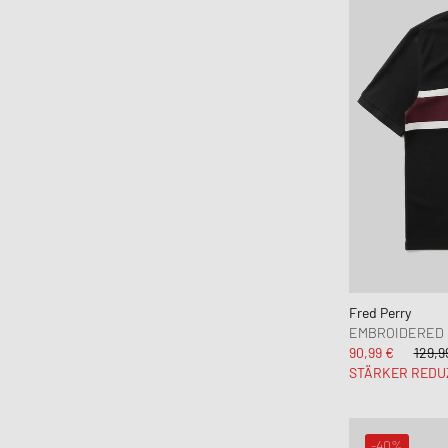
Fred Perry
EMBROIDERED 
90,99 €
129,9
STÄRKER REDU
-40%