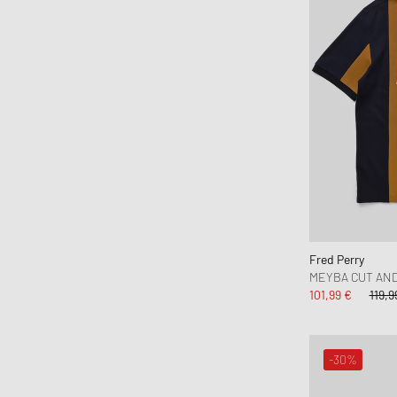
Fred Perry
MEYBA CUT AND
101,99 €
119,9
-30%