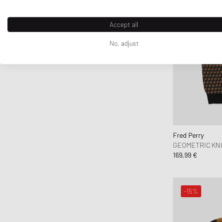
Wax London
WOOLRICH
Accept all
WRSTBHVR
No, adjust
Fred Perry
GEOMETRIC KNI
169,99 €
-15%