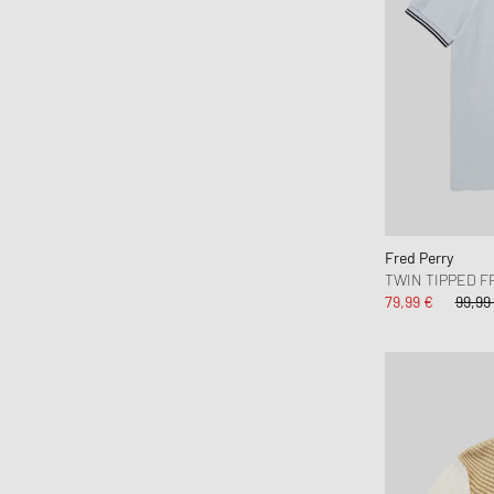
Honor The Gift
Jordan
Kenzo
Lacoste
Les Deux
Levis
Maison Kitsune
Marant
Fred Perry
Martine Rose
TWIN TIPPED F
Napapijri
79,99 €
99,99
New Era
Nike
NN.07
Norse Projects
OAS
Obey