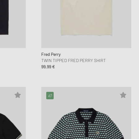
 Force 1
OK
FITS
lay
d Series
n XT6
Fred Perry
T
TWIN TIPPED FRED PERRY SHIRT
99,99 €