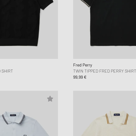
Fred Perry
 SHIRT
TWIN TIPPED FRED PERRY SHIR
99,99 €