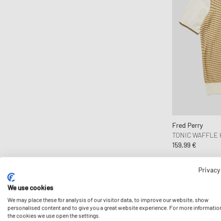
OLAF
Parlez
Pleasures
Polo Ralph Lauren
POMPEII
Portuguese Flannel
Puma
Represent
Fred Perry
Reternity
TONIC WAFFLE 
Samsøe & Samsøe
159,99 €
Stone Island
Privacy
The New Originals
The North Face
We use cookies
thisisneverthat
We may place these for analysis of our visitor data, to improve our website, show
personalised content and to give you a great website experience. For more informatio
Vilebrequin
the cookies we use open the settings.