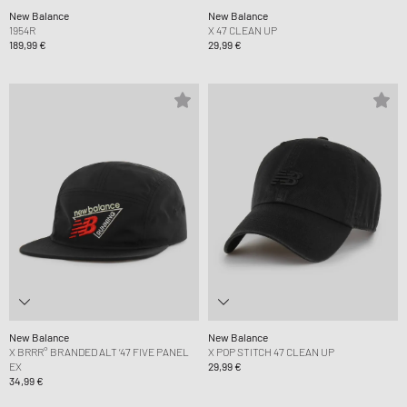
New Balance
New Balance
1954R
X 47 CLEAN UP
189,99 €
29,99 €
New Balance
New Balance
X BRRR° BRANDED ALT ‘47 FIVE PANEL
X POP STITCH 47 CLEAN UP
EX
29,99 €
34,99 €