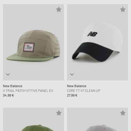
New Balance
New Balance
X TRAIL PATCH ’47 FIVE PANEL EX
CORE TT ’47 CLEAN UP
34,99 €
27,99 €