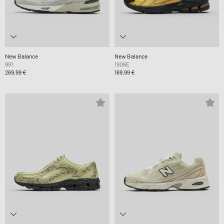
New Balance
New Balance
991
1906E
269,99 €
169,99 €