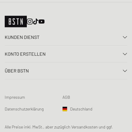
KUNDEN DIENST
Kontaktiere uns
KONTO ERSTELLEN
FAQ
Anmelden
Lieferung
ÜBER BSTN
Registrieren
Zahlung
Karriere
Meine Bestellungen
Rücksendungen
Unsere Stores
Meine Wunschliste
Raffle Bedingungen
Impressum
AGB
Chronicles
Newsletter-Registrierung
Loyalty Program
Sustainability
Datenschutzerklärung
Deutschland
Datenerfassung
Produktsicherheit
Affiliates
Studentenrabatt: Unidays
Alle Preise inkl. MwSt., aber zuzüglich Versandkosten und ggf.