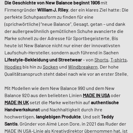
Die Geschichte von New Balance beginnt 1906
mit
Firmengründer
William J. Riley
, der ein klares Ziel hatte: Die
perfekte Schuhpassform zu finden für eine
(sprichwörtliche) “neue Balance”. Gesagt, getan – und dank
der außergewöhnlich gemütlichen Schuhe avancierte die
Marke schnell zu der Adresse für Sportbegeisterte. Bis
heute ist New Balance nicht nur einer der innovativsten
Laufschuh-Hersteller, sondern auch führend in Sachen
Lifestyle-Bekleidung und Streetwear
– von
Shorts
,
T-shirts
,
Hoodies
bis hin zu
Socken
und
Windbreakern
. Der hohe
Qualitätsanspruch steht dabei nach wie vor an erster Stelle.
Mit Modellen wie dem New Balance 990 und dem New
Balance 920 aus den beliebten Linien
MADE IN USA
oder
MADE IN UK
setzt die Marke weiterhin auf
authentische
Handwerkskunst
und Nachhaltigkeit durch ihre
hochwertigen,
langlebigen Produkte
. Und seit
Teddy
Santis
, Gründer von Aimé Leon Dore, in 2021 das Ruder der
MADE IN USA-Linie als Kreativdirektor übernommen hat, ist