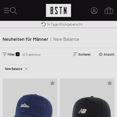
Kostenloser Versand nach DE ab € 70
Premium Sportswear
14 Tage Rückgaberecht
MEIN KONTO
HIER ANMELDEN
Neuheiten für Männer
|
New Balance
Neu bei BSTN?
EINEN ACCOUNT ERSTELLEN
1
Filter
63 Ergebnisse
Sortieren
Ansicht
New Balance