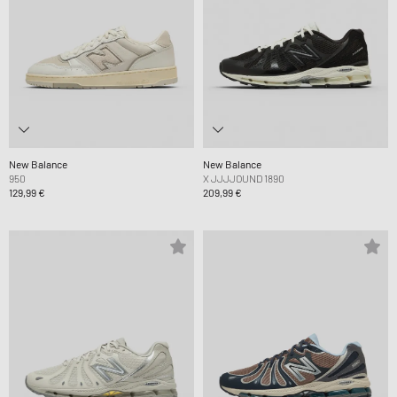
New Balance
New Balance
950
X JJJJOUND 1890
129,99 €
209,99 €