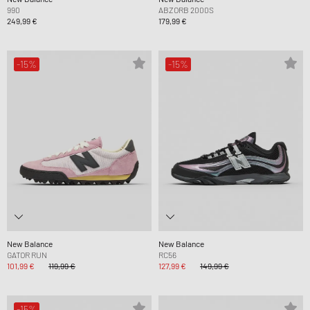
990
ABZORB 2000S
249,99 €
179,99 €
-15%
-15%
New Balance
New Balance
GATOR RUN
RC56
101,99 €
119,99 €
127,99 €
149,99 €
-15%