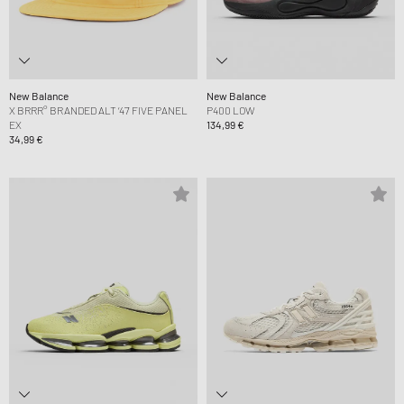
New Balance
New Balance
X BRRR° BRANDED ALT ‘47 FIVE PANEL
P400 LOW
EX
134,99 €
34,99 €