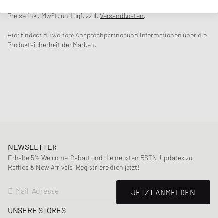
weichen Samtstoff gefertigt. Sie haben einen elastischen Bund und
Seitentaschen und sind mit einem allover gedruckten Monogramm
Preise inkl. MwSt. und ggf. zzgl.
Versandkosten
.
verziert.
Hier
findest du weitere Ansprechpartner und Informationen über die
Artikelnummer
:
B-BS120-CO008-BN
Produktsicherheit der Marken.
Geschlecht
:
men
Farbe
:
BROWN
Material
:
100% Baumwolle
NEWSLETTER
Erhalte 5% Welcome-Rabatt und die neusten BSTN-Updates zu
Raffles & New Arrivals. Registriere dich jetzt!
E-Mail-Adresse
JETZT ANMELDEN
UNSERE STORES