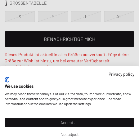
GRÖSSENTABELLE
S
M
L
XL
BENACHRICHTIGE MICH
Dieses Produkt ist aktuell in allen Größen ausverkauft. Füge deine
Größe zur Wishlist hinzu, um bei erneuter Verfügbarkeit
benachrichtigt zu werden.
Privacy policy
Robe ist 186 cm groß, wiegt 70 kg und trägt Größe M. Regular Fit
We use cookies
- normale Passform.
We may place these for analysis of our visitor data, to improve our website, show
personalised content and to give you a great website experience. For more
information about the cookies we use open the settings.
BESCHREIBUNG
Accept all
No, adjust
Die Short Velours Monogramme von Drôle de Monsieur sind aus einem