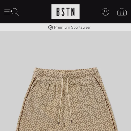
Kostenloser Versand nach DE ab € 70
Premium Sportswear
MEIN KONTO
HIER ANMELDEN
Neu bei BSTN?
EINEN ACCOUNT ERSTELLEN