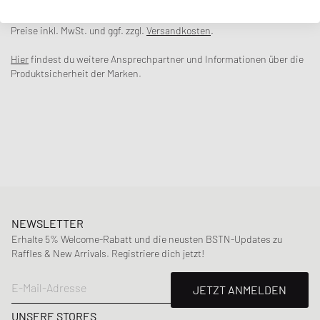
Getreu Eli Russell Linnetz' Abwandlung seines Cali-Jugendstils ist
dieser klassische Hoodie mit einem Cali-inspirierten Druck auf der
oberen Hälfte des charakteristischen Swirl-Designs versehen.
Preise inkl. MwSt. und ggf. zzgl.
Versandkosten
.
-Kapuze mit Kordelzug
Hier
findest du weitere Ansprechpartner und Informationen über die
Produktsicherheit der Marken.
-Kängurutasche
-Signature ERL-Swirl-Design
-Eingearbeiteter Druck in der oberen Hälfte des Swirl
-Rippbündchen an Ärmeln und Saum
-Boxy Fit
NEWSLETTER
Artikelnummer
:
ERL06T038
Erhalte 5% Welcome-Rabatt und die neusten BSTN-Updates zu
Geschlecht
:
men
Raffles & New Arrivals. Registriere dich jetzt!
Farbe
:
ERL GREEN SUNSET
Material
:
80% Baumwolle, 20% Polyester
E-Mail-Adresse
JETZT ANMELDEN
UNSERE STORES