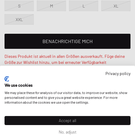
S
M
L
XL
XXL
BENACHRICHTIGE MICH
Dieses Produkt ist aktuell in allen Größen ausverkauft. Füge deine
Größe zur Wishlist hinzu, um bei erneuter Verfügbarkeit
benachrichtigt zu werden.
Privacy policy
We use cookies
Salif ist 185 cm groß, wiegt 73 kg und trägt Größe L. Oversized
Fit - sehr weiter Schnitt.
We may place these for analysis of our visitor data, to improve our website, show
personalised content and to give you a great website experience. For more
information about the cookies we use open the settings.
Accept all
BESCHREIBUNG
No, adjust