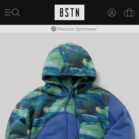
Kostenloser Versand nach DE ab € 70
Premium Sportswear
MEIN KONTO
HIER ANMELDEN
Neu bei BSTN?
EINEN ACCOUNT ERSTELLEN