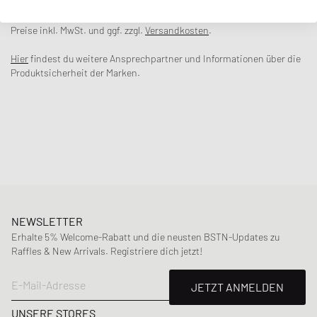
Die Bara Slim Jeans von Kenzo hat ein schmal zulaufendes Bein und
ist im klassischen Five-Pocket-Design gefertigt. Die Jeans aus
strapazierfähigem Denim-Stoff ist mit einem Knopfverschluss und
Preise inkl. MwSt. und ggf. zzgl.
Versandkosten
.
einem Logo-Patch auf der Rückseite versehen.
Hier
findest du weitere Ansprechpartner und Informationen über die
Artikelnummer
:
FD55DP1016D2.WB
Produktsicherheit der Marken.
Geschlecht
:
men
Farbe
:
BLEACHED WHITE DENIM
Material
:
100% Baumwolle
NEWSLETTER
Erhalte 5% Welcome-Rabatt und die neusten BSTN-Updates zu
Raffles & New Arrivals. Registriere dich jetzt!
E-Mail-Adresse
JETZT ANMELDEN
UNSERE STORES