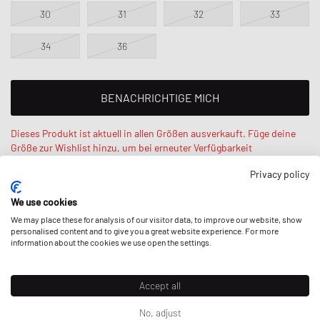
30
31
32
33
34
36
BENACHRICHTIGE MICH
Dieses Produkt ist aktuell in allen Größen ausverkauft. Füge deine
Größe zur Wishlist hinzu, um bei erneuter Verfügbarkeit
benachrichtigt zu werden.
Privacy policy
We use cookies
Erik ist 187 cm groß, wiegt 72 kg und trägt Größe 32. Regular Fit
- normale Passform.
We may place these for analysis of our visitor data, to improve our website, show
personalised content and to give you a great website experience. For more
information about the cookies we use open the settings.
Accept all
BESCHREIBUNG
No, adjust