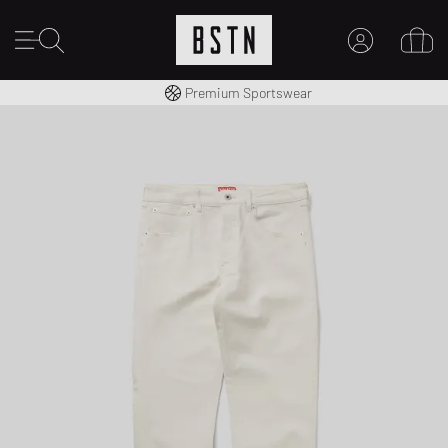
Kostenloser Versand nach DE ab € 70
Premium Sportswear
MEIN KONTO
HIER ANMELDEN
Neu bei BSTN?
EINEN ACCOUNT ERSTELLEN