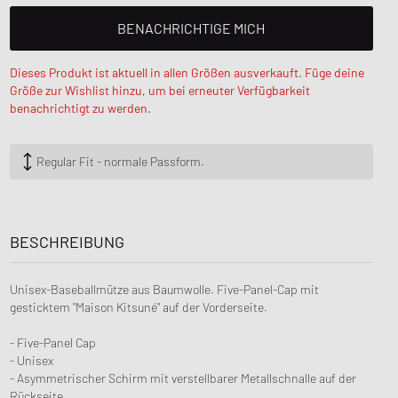
 Force 1
OK
FITS
BENACHRICHTIGE MICH
lay
d Series
n XT6
Dieses Produkt ist aktuell in allen Größen ausverkauft. Füge deine
Größe zur Wishlist hinzu, um bei erneuter Verfügbarkeit
benachrichtigt zu werden.
Regular Fit - normale Passform.
BESCHREIBUNG
Unisex-Baseballmütze aus Baumwolle. Five-Panel-Cap mit
gesticktem "Maison Kitsuné" auf der Vorderseite.
- Five-Panel Cap
- Unisex
- Asymmetrischer Schirm mit verstellbarer Metallschnalle auf der
Rückseite