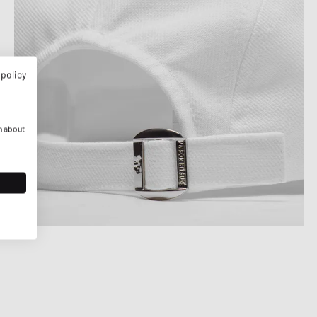
 policy
n about