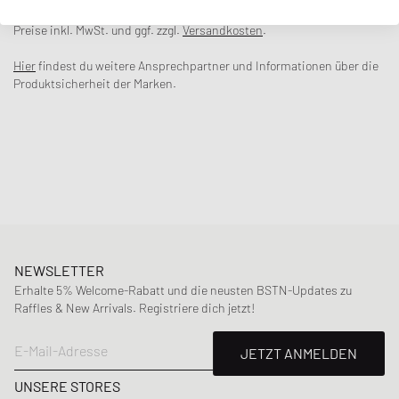
ist aus einer gebürsteten Mohair-Mischung gefertigt. Er hat eine
entspannte Passform mit gerippten Bündchen und Saum.
Preise inkl. MwSt. und ggf. zzgl.
Versandkosten
.
Artikelnummer
:
GCMG0161Q0
Hier
findest du weitere Ansprechpartner und Informationen über die
Geschlecht
:
men
Produktsicherheit der Marken.
Farbe
:
MAZARINE BLUE
Material
:
67% Mohair, 28% Polyamid, 5% Wolle
NEWSLETTER
Erhalte 5% Welcome-Rabatt und die neusten BSTN-Updates zu
Raffles & New Arrivals. Registriere dich jetzt!
E-Mail-Adresse
JETZT ANMELDEN
UNSERE STORES