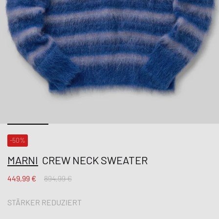
-50%
MARNI
CREW NECK SWEATER
449,99 €
894,99 €
STÄRKER REDUZIERT