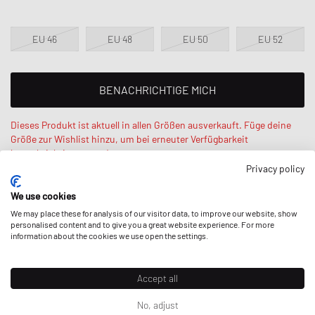
EU 46
EU 48
EU 50
EU 52
BENACHRICHTIGE MICH
Dieses Produkt ist aktuell in allen Größen ausverkauft. Füge deine
Größe zur Wishlist hinzu, um bei erneuter Verfügbarkeit
benachrichtigt zu werden.
Privacy policy
Salif ist 185 cm groß, wiegt 73 kg und trägt Größe EU 48. Regular
We use cookies
Fit - normale Passform.
We may place these for analysis of our visitor data, to improve our website, show
personalised content and to give you a great website experience. For more
information about the cookies we use open the settings.
BESCHREIBUNG
Accept all
No, adjust
Der langärmelige, mehrfarbig gestreifte Rundhalspullover von Marni