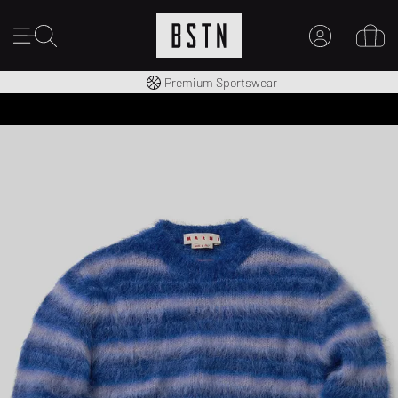
Kostenloser Versand nach DE ab € 70
Premium Sportswear
MEIN KONTO
HIER ANMELDEN
Neu bei BSTN?
EINEN ACCOUNT ERSTELLEN