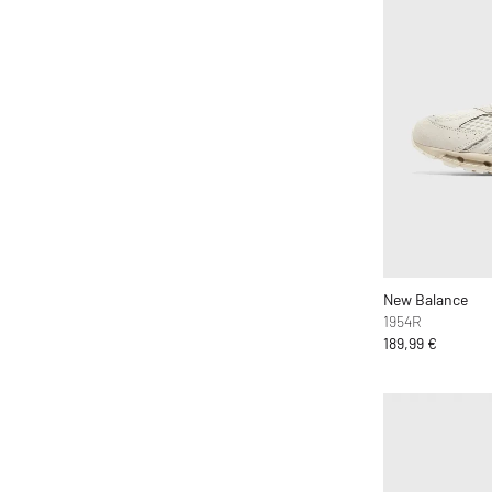
Jason Markk
Jordan
Juicy Couture
Keen
KOMONO
Lacoste
le gramme
LEGO
Levis
New Balance
Love Stories
1954R
189,99 €
Maison Kitsune
Maison Margiela MM6
Malin + Goetz
Marant
MARVIS