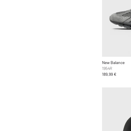
C.P. Company
Calvin Klein Underwear
Canada Goose
Carhartt WIP
Casablanca
Casio
Chimi Eyewear
CLARKS
New Balance
1954R
Clarks Originals
189,99 €
CLOSED
Columbia
Comme des Garçons Black
Comme des Garçons Homme Plus
Comme des Garçons Parfum
Comme des Garçons Play
Comme des Garçons Shirt