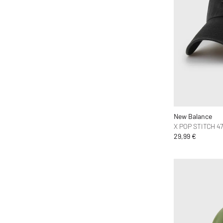
Comme des Garçons Wallet
Converse
Copenhagen Studios
Crep Protect
crocs
D1 Milano
Daily Paper
Designers, Remix
New Balance
X POP STITCH 4
DICKIES
29,99 €
Diesel
Dime MTL
Dr.Martens
Elmer by Swany
Envii
Fear of God Essentials