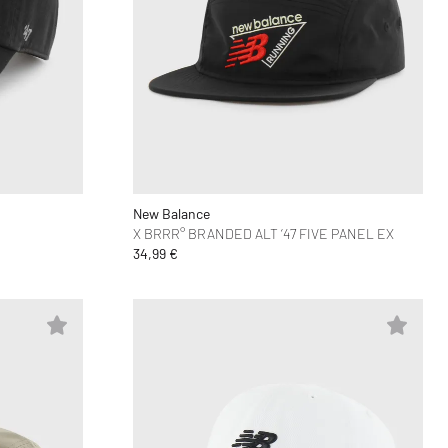
New Balance
X BRRR° BRANDED ALT ‘47 FIVE PANEL EX
34,99 €