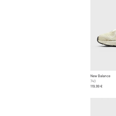
MEDICOM
Mercer
Merrell 1-TRL
MessyWeekend
MIKIA
Mitchell & Ness
MIZUNO
Moon Boot
Naked Wolfe
New Balance
New Balance
New Era
740
Nike
119,99 €
Norse Projects
OAKLEY
OLAF
ON