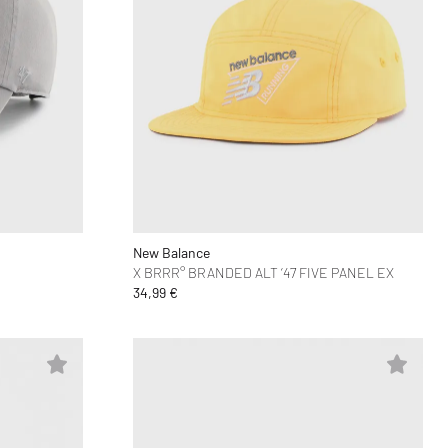
New Balance
X BRRR° BRANDED ALT ‘47 FIVE PANEL EX
34,99 €