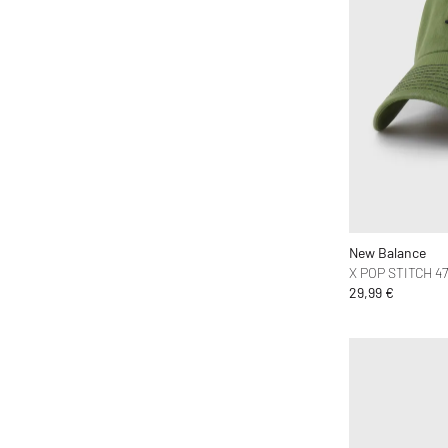
ferm LIVING
Flatlist Eyewear
FLOYD
G H Bass
G-SHOCK
Ganni
Gaston Luga
Gestalten
Gestuz
New Balance
Hatton Labs
X POP STITCH 4
29,99 €
Havaianas
HAY
Hoka One One
Horizn Studios
Humanrace
INUIKII