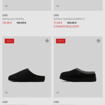
UGG
UGG
WMNS ASTROMEL
WMNS TASMAN BIARRITZ
135,99 €
169,99 €
111,99 €
159,99 €
STÄRKER REDUZIERT
-40%
-30%
UGG
UGG