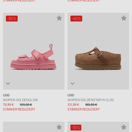
-30%
-40%
UGG
UGG
WOMEN GOLDENGLOW
WOMEN GOLDENSTAR HI CLOG
76,99 €
109,99 €
101,99 €
169,99 €
STÄRKER REDUZIERT
STÄRKER REDUZIERT
-15%