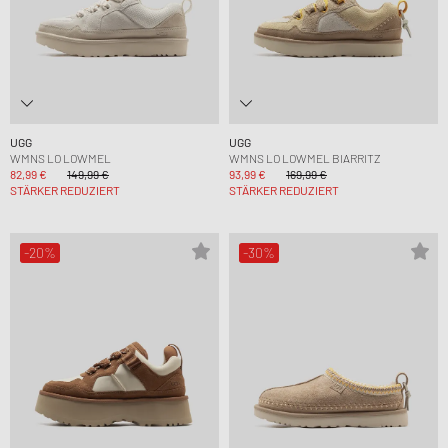
UGG
UGG
WMNS LO LOWMEL
WMNS LO LOWMEL BIARRITZ
82,99 €
149,99 €
93,99 €
169,99 €
STÄRKER REDUZIERT
STÄRKER REDUZIERT
-20%
-30%