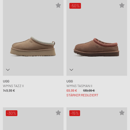
-50%
UGG
UGG
WMNS TAZZ II
WMNS TASMAN II
149,99 €
69,99 €
139,99 €
STÄRKER REDUZIERT
-30%
-15%