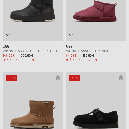
UGG
UGG
WMNS CLASSIC STREETSCAPE LTHR
WMNS CLASSIC ULTRA MINI
146,99 €
209,99 €
84,99 €
169,99 €
STÄRKER REDUZIERT
STÄRKER REDUZIERT
-50%
-35%