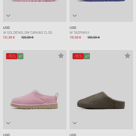
UGG
UGG
W GOLDENGLOW CANVAS CLOG
W TASMAN II
110,99 €
129,99 €
118,99 €
139,99 €
-15%
-15%
UGG
UGG