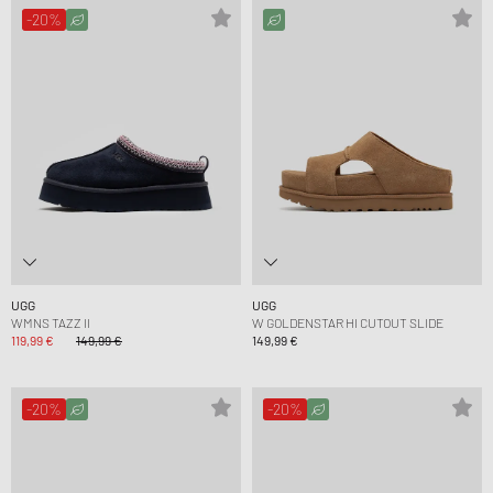
-20%
UGG
UGG
WMNS TAZZ II
W GOLDENSTAR HI CUTOUT SLIDE
119,99 €
149,99 €
149,99 €
-20%
-20%