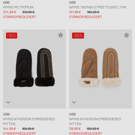
UGG
UGG
WMNS METROPEAK
WMNS TASMAN STREETSCAPE LTHR
274,99 €
319,99 €
101,99 €
169,99 €
STÄRKER REDUZIERT
STÄRKER REDUZIERT
-15%
-30%
UGG
UGG
WMNS ATHERSON EMBROIDERED
WMNS ATHERSON EMBROIDERED
MITTEN
MITTEN
144,99 €
169,99 €
118,99 €
169,99 €
STÄRKER REDUZIERT
STÄRKER REDUZIERT