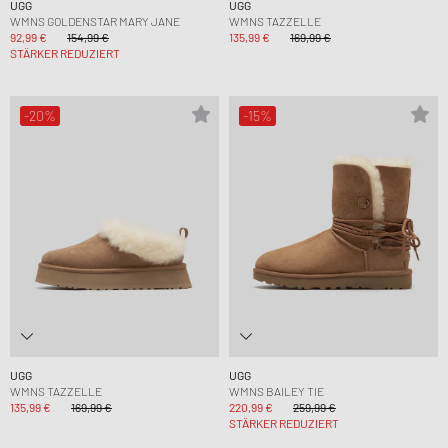
UGG
UGG
WMNS GOLDENSTAR MARY JANE
WMNS TAZZELLE
92,99 €
154,99 €
135,99 €
169,99 €
STÄRKER REDUZIERT
-20%
-15%
UGG
UGG
WMNS TAZZELLE
WMNS BAILEY TIE
135,99 €
169,99 €
220,99 €
259,99 €
STÄRKER REDUZIERT