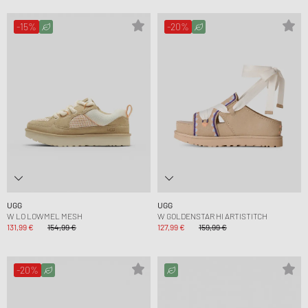
-15%
-20%
UGG
UGG
W LO LOWMEL MESH
W GOLDENSTAR HI ARTISTITCH
131,99 €
154,99 €
127,99 €
159,99 €
-20%