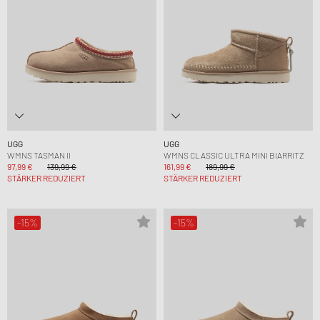
UGG
UGG
WMNS TASMAN II
WMNS CLASSIC ULTRA MINI BIARRITZ
97,99 €
139,99 €
161,99 €
189,99 €
STÄRKER REDUZIERT
STÄRKER REDUZIERT
-15%
-15%