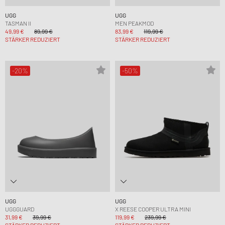
UGG
UGG
TASMAN II
MEN PEAKMOD
49,99 €
89,99 €
83,99 €
119,99 €
STÄRKER REDUZIERT
STÄRKER REDUZIERT
-20%
-50%
UGG
UGG
UGGGUARD
X REESE COOPER ULTRA MINI
31,99 €
39,99 €
119,99 €
239,99 €
STÄRKER REDUZIERT
STÄRKER REDUZIERT