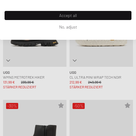
Accept all
No, adjust
UGG
UGG
WMNS METROTREK HIKER
CL ULTRA MINI WRAP TECH NOIR
131,99 €
239,99 €
212,99 €
249,99 €
STÄRKER REDUZIERT
STÄRKER REDUZIERT
-30%
-50%