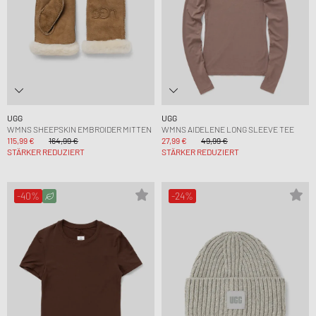
UGG
UGG
WMNS SHEEPSKIN EMBROIDER MITTEN
WMNS AIDELENE LONG SLEEVE TEE
115,99 €
164,99 €
27,99 €
49,99 €
STÄRKER REDUZIERT
STÄRKER REDUZIERT
-40%
-24%