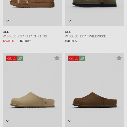
UGG
UGG
W GOLDENSTAR HI ARTISTITCH
W GOLDENSTAR WILDWOOD
127,99 €
159,99 €
149,99 €
-20%
-20%