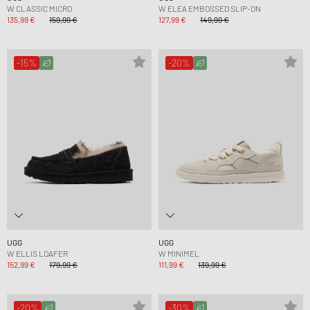
W CLASSIC MICRO
W ELEA EMBOSSED SLIP-ON
135,99 €
159,99 €
127,99 €
149,99 €
-15%
-20%
UGG
UGG
W ELLIS LOAFER
W MINIMEL
152,99 €
179,99 €
111,99 €
139,99 €
-20%
-30%