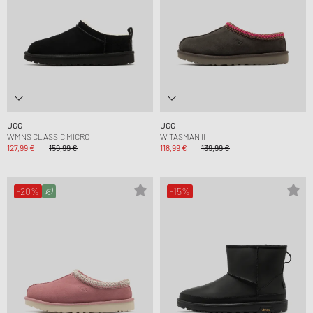
UGG
UGG
WMNS CLASSIC MICRO
W TASMAN II
127,99 €
159,99 €
118,99 €
139,99 €
-20%
-15%