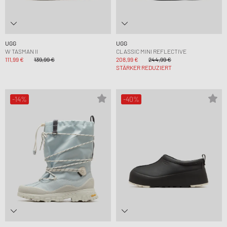
UGG
UGG
W TASMAN II
CLASSIC MINI REFLECTIVE
111,99 €
139,99 €
208,99 €
244,99 €
STÄRKER REDUZIERT
-14%
-40%