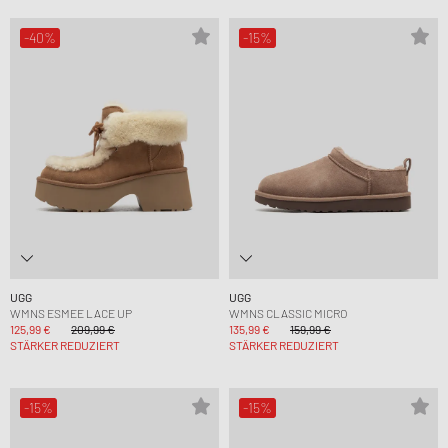
-40%
-15%
UGG
UGG
WMNS ESMEE LACE UP
WMNS CLASSIC MICRO
125,99 €
209,99 €
135,99 €
159,99 €
STÄRKER REDUZIERT
STÄRKER REDUZIERT
-15%
-15%