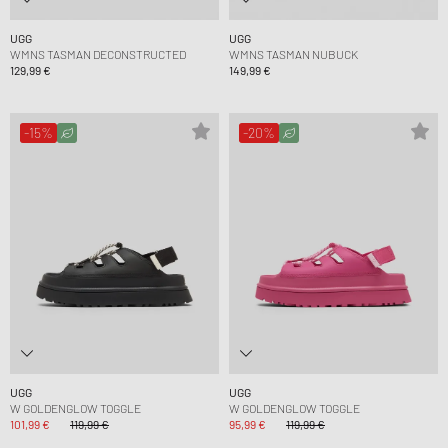
UGG
UGG
WMNS TASMAN DECONSTRUCTED
WMNS TASMAN NUBUCK
129,99 €
149,99 €
-15%
-20%
UGG
UGG
W GOLDENGLOW TOGGLE
W GOLDENGLOW TOGGLE
101,99 €
119,99 €
95,99 €
119,99 €