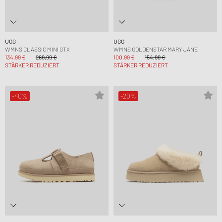
UGG
UGG
WMNS CLASSIC MINI GTX
WMNS GOLDENSTAR MARY JANE
134,99 €
269,99 €
100,99 €
154,99 €
STÄRKER REDUZIERT
STÄRKER REDUZIERT
-40%
-20%