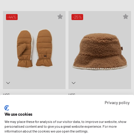
-44%
-25%
UGG
UGG
WMNS AW UGGFLUFF MITTEN
WMNS UGGFLUFF SCALLOPED HAT
Privacy policy
38,99 €
69,99 €
44,99 €
59,99 €
STÄRKER REDUZIERT
STÄRKER REDUZIERT
We use cookies
We may place these for analysis of our visitor data, to improve our website, show
personalised content and to give you a great website experience. For more
-45%
-15%
information about the cookies we use open the settings.