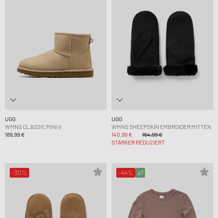
UGG
UGG
WMNS CLASSIC MINI II
WMNS SHEEPSKIN EMBROIDER MITTEN
189,99 €
140,99 €
164,99 €
STÄRKER REDUZIERT
-30%
-44%