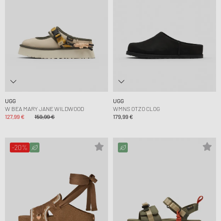
UGG
UGG
W BEA MARY JANE WILDWOOD
WMNS OTZO CLOG
127,99 €
159,99 €
179,99 €
-20%