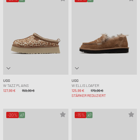
UGG
UGG
W TAZZ PLAINS
W ELLIS LOAFER
127,99 €
159,99 €
125,99 €
179,99 €
STÄRKER REDUZIERT
-20%
-15%