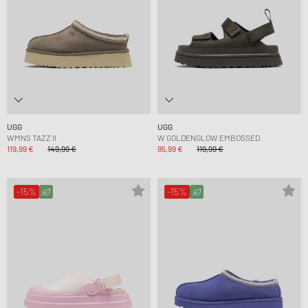
UGG
UGG
WMNS TAZZ II
W GOLDENGLOW EMBOSSED
119,99 €
149,99 €
95,99 €
119,99 €
-15%
-15%