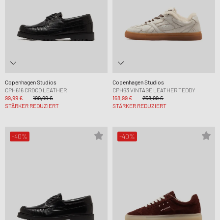
Copenhagen Studios
Copenhagen Studios
CPH616 CROCO LEATHER
CPH63 VINTAGE LEATHER TEDDY
99,99 €
199,99 €
168,99 €
258,99 €
STÄRKER REDUZIERT
STÄRKER REDUZIERT
-40%
-40%