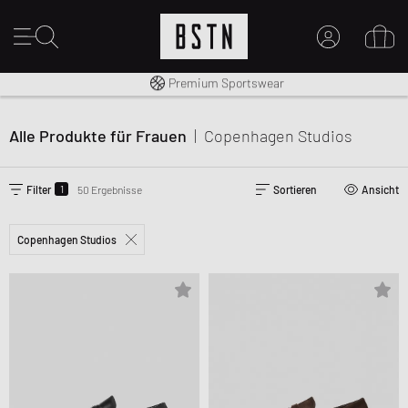
Kostenloser Versand nach DE ab € 70
Premium Sportswear
14 Tage Rückgaberecht
MEIN KONTO
HIER ANMELDEN
Alle Produkte für Frauen
|
Copenhagen Studios
Neu bei BSTN?
EINEN ACCOUNT ERSTELLEN
1
Filter
50 Ergebnisse
Sortieren
Ansicht
Copenhagen Studios