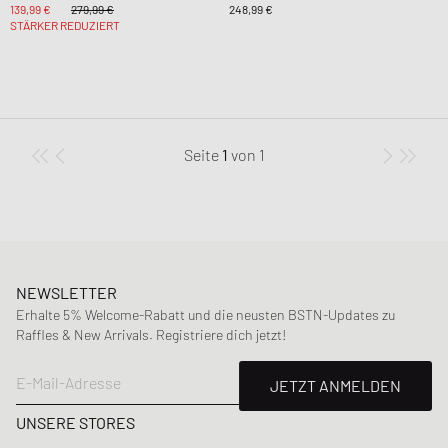
139,99 €
279,99 €
248,99 €
STÄRKER REDUZIERT
Seite
1
von
1
NEWSLETTER
Erhalte 5% Welcome-Rabatt und die neusten BSTN-Updates zu
Raffles & New Arrivals. Registriere dich jetzt!
E-Mail-Adresse
JETZT ANMELDEN
UNSERE STORES