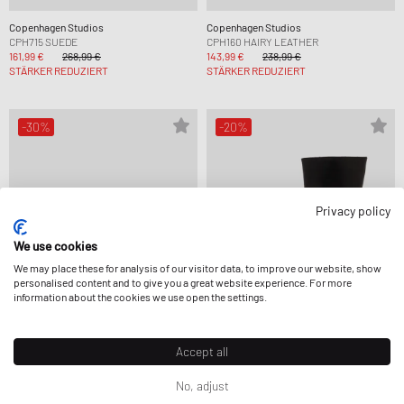
Copenhagen Studios
Copenhagen Studios
CPH715 SUEDE
CPH160 HAIRY LEATHER
161,99 €
268,99 €
143,99 €
238,99 €
STÄRKER REDUZIERT
STÄRKER REDUZIERT
-30%
-20%
Privacy policy
We use cookies
We may place these for analysis of our visitor data, to improve our website, show
personalised content and to give you a great website experience. For more
information about the cookies we use open the settings.
Accept all
Copenhagen Studios
Copenhagen Studios
CPH433 HAIRY LEATHER
CPH443 LEATHER
No, adjust
167,99 €
238,99 €
223,99 €
278,99 €