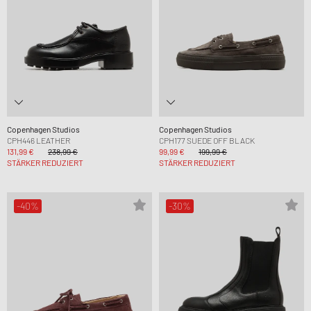
Copenhagen Studios
Copenhagen Studios
CPH446 LEATHER
CPH177 SUEDE OFF BLACK
131,99 €
238,99 €
99,99 €
199,99 €
STÄRKER REDUZIERT
STÄRKER REDUZIERT
-40%
-30%