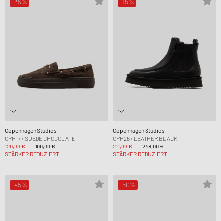
-35%
-15%
Copenhagen Studios
Copenhagen Studios
CPH177 SUEDE CHOCOLATE
CPH267 LEATHER BLACK
129,99 €
199,99 €
211,99 €
248,99 €
STÄRKER REDUZIERT
STÄRKER REDUZIERT
-45%
-50%