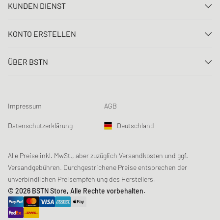
KUNDEN DIENST
Kontaktiere uns
KONTO ERSTELLEN
FAQ
Anmelden
Lieferung
ÜBER BSTN
Registrieren
Zahlung
Karriere
Meine Bestellungen
Rücksendungen
Unsere Stores
Meine Wunschliste
Raffle Bedingungen
Impressum
AGB
Chronicles
Newsletter-Registrierung
Loyalty Program
Sustainability
Datenschutzerklärung
Deutschland
Datenerfassung
Produktsicherheit
Affiliates
Studentenrabatt: Unidays
Alle Preise inkl. MwSt., aber zuzüglich Versandkosten und ggf.
Versandgebühren. Durchgestrichene Preise entsprechen der
Studentenrabatt: Studentbeans
unverbindlichen Preisempfehlung des Herstellers.
Studentenrabatt: EDiU
© 2026 BSTN Store, Alle Rechte vorbehalten.
Gutscheine & Aktionen