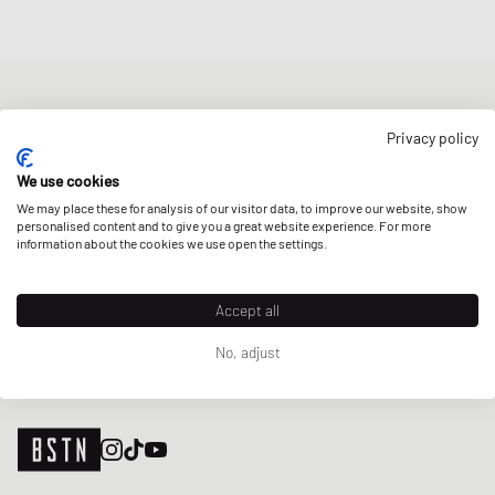
NEWSLETTER
Privacy policy
Erhalte 5% Welcome-Rabatt und die neusten BSTN-Updates zu
Raffles & New Arrivals. Registriere dich jetzt!
We use cookies
We may place these for analysis of our visitor data, to improve our website, show
E-Mail-Adresse
JETZT ANMELDEN
personalised content and to give you a great website experience. For more
information about the cookies we use open the settings.
UNSERE STORES
Accept all
No, adjust