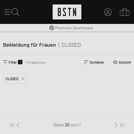
Kostenloser Versand nach DE ab € 70
Premium Sportswear
MEIN KONTO
HIER ANMELDEN
Bekleidung für Frauen
|
CLOSED
Neu bei BSTN?
EINEN ACCOUNT ERSTELLEN
1
Filter
11 Ergebnisse
Sortieren
Ansicht
CLOSED
Seite
30
von
1