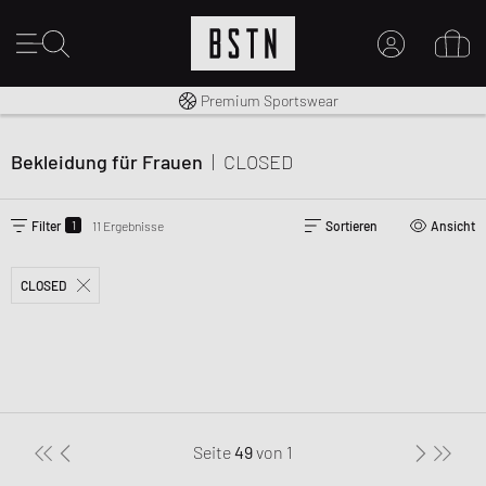
Kostenloser Versand nach DE ab € 70
Premium Sportswear
MEIN KONTO
HIER ANMELDEN
Bekleidung für Frauen
|
CLOSED
Neu bei BSTN?
EINEN ACCOUNT ERSTELLEN
1
Filter
11 Ergebnisse
Sortieren
Ansicht
CLOSED
Seite
49
von
1