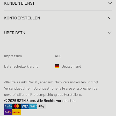
KUNDEN DIENST
Kontaktiere uns
KONTO ERSTELLEN
FAQ
Anmelden
Lieferung
ÜBER BSTN
Registrieren
Zahlung
Karriere
Meine Bestellungen
Rücksendungen
Unsere Stores
Meine Wunschliste
Raffle Bedingungen
Impressum
AGB
Chronicles
Newsletter-Registrierung
Loyalty Program
Sustainability
Datenschutzerklärung
Deutschland
Datenerfassung
Produktsicherheit
Affiliates
Studentenrabatt: Unidays
Alle Preise inkl. MwSt., aber zuzüglich Versandkosten und ggf.
Versandgebühren. Durchgestrichene Preise entsprechen der
Studentenrabatt: Studentbeans
unverbindlichen Preisempfehlung des Herstellers.
Studentenrabatt: EDiU
© 2026 BSTN Store, Alle Rechte vorbehalten.
Gutscheine & Aktionen