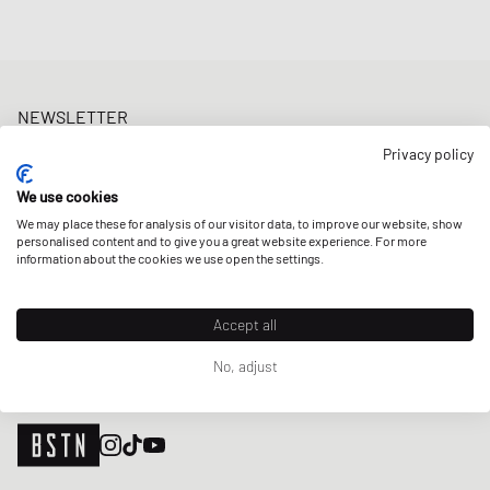
NEWSLETTER
Erhalte 5% Welcome-Rabatt und die neusten BSTN-Updates zu
Privacy policy
Raffles & New Arrivals. Registriere dich jetzt!
We use cookies
E-Mail-Adresse
JETZT ANMELDEN
We may place these for analysis of our visitor data, to improve our website, show
personalised content and to give you a great website experience. For more
UNSERE STORES
information about the cookies we use open the settings.
Accept all
No, adjust