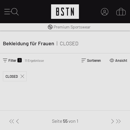
Kostenloser Versand nach DE ab € 70
Premium Sportswear
MEIN KONTO
HIER ANMELDEN
Bekleidung für Frauen
|
CLOSED
Neu bei BSTN?
EINEN ACCOUNT ERSTELLEN
1
Filter
11 Ergebnisse
Sortieren
Ansicht
CLOSED
Seite
55
von
1