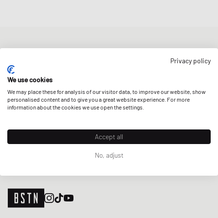
NEWSLETTER
Privacy policy
Erhalte 5% Welcome-Rabatt und die neusten BSTN-Updates zu
Raffles & New Arrivals. Registriere dich jetzt!
We use cookies
We may place these for analysis of our visitor data, to improve our website, show
E-Mail-Adresse
JETZT ANMELDEN
personalised content and to give you a great website experience. For more
information about the cookies we use open the settings.
UNSERE STORES
Accept all
No, adjust