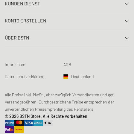
KUNDEN DIENST
Kontaktiere uns
KONTO ERSTELLEN
FAQ
Anmelden
Lieferung
ÜBER BSTN
Registrieren
Zahlung
Karriere
Meine Bestellungen
Rücksendungen
Unsere Stores
Meine Wunschliste
Raffle Bedingungen
Impressum
AGB
Chronicles
Newsletter-Registrierung
Loyalty Program
Sustainability
Datenschutzerklärung
Deutschland
Datenerfassung
Produktsicherheit
Affiliates
Studentenrabatt: Unidays
Alle Preise inkl. MwSt., aber zuzüglich Versandkosten und ggf.
Versandgebühren. Durchgestrichene Preise entsprechen der
Studentenrabatt: Studentbeans
unverbindlichen Preisempfehlung des Herstellers.
Studentenrabatt: EDiU
© 2026 BSTN Store, Alle Rechte vorbehalten.
Gutscheine & Aktionen