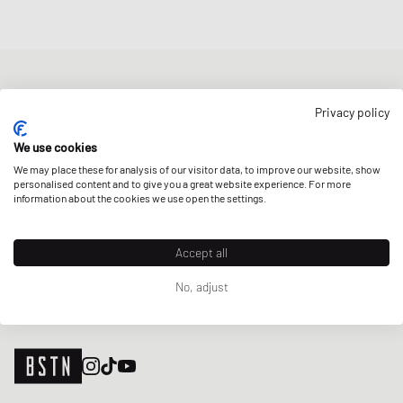
NEWSLETTER
Privacy policy
Erhalte 5% Welcome-Rabatt und die neusten BSTN-Updates zu
Raffles & New Arrivals. Registriere dich jetzt!
We use cookies
We may place these for analysis of our visitor data, to improve our website, show
E-Mail-Adresse
JETZT ANMELDEN
personalised content and to give you a great website experience. For more
information about the cookies we use open the settings.
UNSERE STORES
Accept all
No, adjust