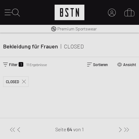
Kostenloser Versand nach DE ab € 70
Premium Sportswear
MEIN KONTO
HIER ANMELDEN
Bekleidung für Frauen
|
CLOSED
Neu bei BSTN?
EINEN ACCOUNT ERSTELLEN
1
Filter
11 Ergebnisse
Sortieren
Ansicht
CLOSED
Seite
64
von
1