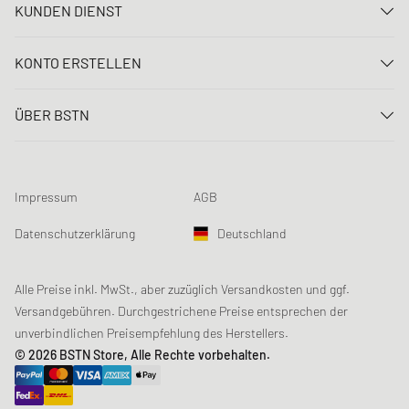
KUNDEN DIENST
Kontaktiere uns
KONTO ERSTELLEN
FAQ
Anmelden
Lieferung
ÜBER BSTN
Registrieren
Zahlung
Karriere
Meine Bestellungen
Rücksendungen
Unsere Stores
Meine Wunschliste
Raffle Bedingungen
Impressum
AGB
Chronicles
Newsletter-Registrierung
Loyalty Program
Sustainability
Datenschutzerklärung
Deutschland
Datenerfassung
Produktsicherheit
Affiliates
Studentenrabatt: Unidays
Alle Preise inkl. MwSt., aber zuzüglich Versandkosten und ggf.
Versandgebühren. Durchgestrichene Preise entsprechen der
Studentenrabatt: Studentbeans
unverbindlichen Preisempfehlung des Herstellers.
Studentenrabatt: EDiU
© 2026 BSTN Store, Alle Rechte vorbehalten.
Gutscheine & Aktionen