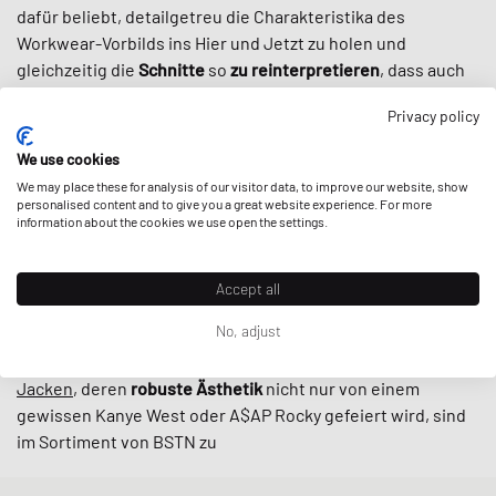
dafür beliebt, detailgetreu die Charakteristika des
Workwear-Vorbilds ins Hier und Jetzt zu holen und
gleichzeitig die
Schnitte
so
zu reinterpretieren
, dass auch
Streetwear-Aficionados auf ihre Kosten kommen.
Privacy policy
Dank ihrer Robustheit, einer zeitlosen Farbpalette und
ausgewählten Kollaborationen
mit Marken wie New Balance
We use cookies
oder Converse ist die Kleidung von Carhartt WIP
We may place these for analysis of our visitor data, to improve our website, show
heutzutage
nicht mehr aus der Streetwear-Szene
personalised content and to give you a great website experience. For more
information about the cookies we use open the settings.
wegzudenken
– vielleicht sogar noch mehr als in den 90ern,
als die die Kultur Carhartt erstmals für sich entdeckte.
Accept all
Bei BSTN findest du alle Klassiker von Carhartt WIP: Von
No, adjust
zeitlosen
T-Shirts
und
Tops
über
Pullover
bis hin zu den
ikonischen
Beanies
der Marke. Auch
Hosen
und
Workwear-
Jacken
, deren
robuste
Ästhetik
nicht nur von einem
gewissen Kanye West oder A$AP Rocky gefeiert wird, sind
im Sortiment von BSTN zu