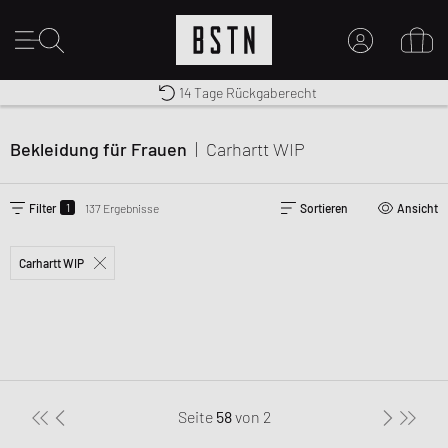
Kostenloser Versand nach DE ab € 70
Premium Sportswear
14 Tage Rückgaberecht
MEIN KONTO
HIER ANMELDEN
Bekleidung für Frauen
|
Carhartt WIP
Neu bei BSTN?
EINEN ACCOUNT ERSTELLEN
1
Filter
137 Ergebnisse
Sortieren
Ansicht
Carhartt WIP
Seite
58
von
2