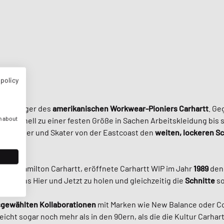
 policy
he Ableger des
amerikanischen Workwear-Pioniers Carhartt
. Ge
n about
tät
schnell zu einer festen Größe in Sachen Arbeitskleidung bis
il Rapper und Skater von der Eastcoast den
weiten, lockeren Sc
rch Hamilton Carhartt, eröffnete Carhartt WIP im Jahr
1989
de
bilds ins Hier und Jetzt zu holen und gleichzeitig die
Schnitte
s
gewählten Kollaborationen
mit Marken wie New Balance oder Co
leicht sogar noch mehr als in den 90ern, als die die Kultur Carhar