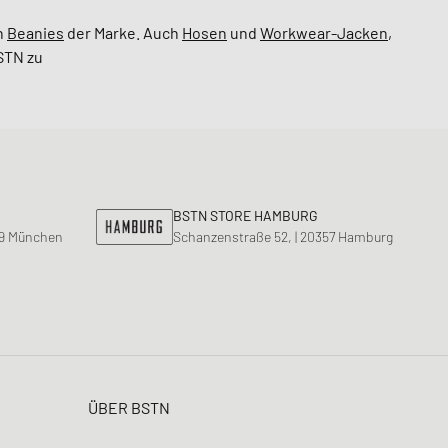
n
Beanies
der Marke. Auch
Hosen
und
Workwear-Jacken
,
STN zu
BSTN STORE HAMBURG
99 München
Schanzenstraße 52, | 20357 Hamburg
ÜBER BSTN