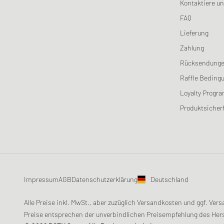
Kontaktiere u
ROTATE Birger Christensen
FAQ
Samsøe & Samsøe
Lieferung
Schott NYC
Zahlung
Sporty & Rich
Rücksendung
The North Face
Raffle Beding
UGG
Loyalty Progr
WRSTBHVR
Produktsicher
Impressum
AGB
Datenschutzerklärung
Deutschland
Alle Preise inkl. MwSt., aber zuzüglich Versandkosten und ggf. V
Preise entsprechen der unverbindlichen Preisempfehlung des Hers