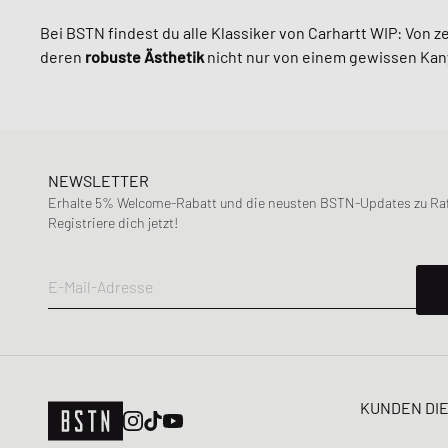
Fear of God Essentials
Bei BSTN findest du alle Klassiker von Carhartt WIP: Von z
Ganni
deren
robuste
Ästhetik
nicht nur von einem gewissen Kany
Gestuz
Jordan
Lacoste
Levis
NEWSLETTER
Love Stories
Erhalte 5% Welcome-Rabatt und die neusten BSTN-Updates zu Raff
Maison Margiela MM6
Registriere dich jetzt!
New Balance
Nike
E-Mail-Adresse
OLAF
ON
Patagonia
Peak Performance
KUNDEN DI
Polo Ralph Lauren
Re/Done