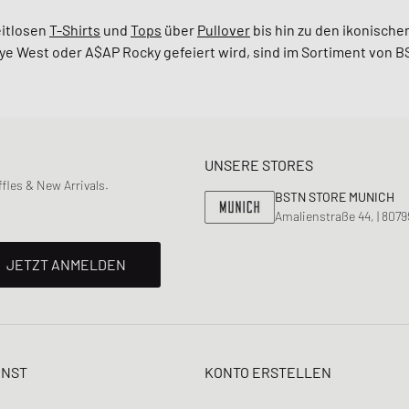
eitlosen
T-Shirts
und
Tops
über
Pullover
bis hin zu den ikonische
e West oder A$AP Rocky gefeiert wird, sind im Sortiment von B
UNSERE STORES
les & New Arrivals.
BSTN STORE MUNICH
Amalienstraße 44, | 807
JETZT ANMELDEN
ENST
KONTO ERSTELLEN