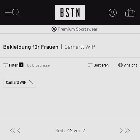
Kostenloser Versand nach DE ab € 70
Premium Sportswear
MEIN KONTO
HIER ANMELDEN
Bekleidung für Frauen
|
Carhartt WIP
Neu bei BSTN?
EINEN ACCOUNT ERSTELLEN
1
Filter
137 Ergebnisse
Sortieren
Ansicht
Carhartt WIP
Seite
42
von
2