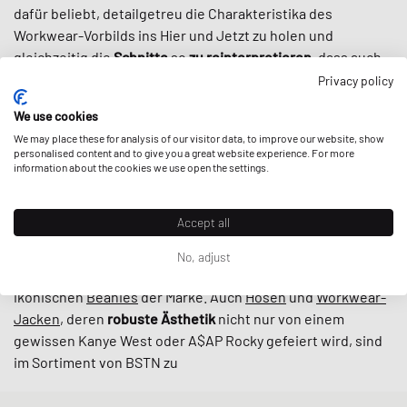
dafür beliebt, detailgetreu die Charakteristika des
Workwear-Vorbilds ins Hier und Jetzt zu holen und
gleichzeitig die
Schnitte
so
zu reinterpretieren
, dass auch
Streetwear-Aficionados auf ihre Kosten kommen.
Privacy policy
Dank ihrer Robustheit, einer zeitlosen Farbpalette und
We use cookies
ausgewählten Kollaborationen
mit Marken wie New Balance
We may place these for analysis of our visitor data, to improve our website, show
oder Converse ist die Kleidung von Carhartt WIP
personalised content and to give you a great website experience. For more
heutzutage
nicht mehr aus der Streetwear-Szene
information about the cookies we use open the settings.
wegzudenken
– vielleicht sogar noch mehr als in den 90ern,
als die die Kultur Carhartt erstmals für sich entdeckte.
Accept all
Bei BSTN findest du alle Klassiker von Carhartt WIP: Von
No, adjust
zeitlosen
T-Shirts
und
Tops
über
Pullover
bis hin zu den
ikonischen
Beanies
der Marke. Auch
Hosen
und
Workwear-
Jacken
, deren
robuste
Ästhetik
nicht nur von einem
gewissen Kanye West oder A$AP Rocky gefeiert wird, sind
im Sortiment von BSTN zu