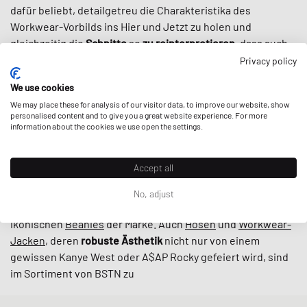
dafür beliebt, detailgetreu die Charakteristika des
Workwear-Vorbilds ins Hier und Jetzt zu holen und
gleichzeitig die
Schnitte
so
zu reinterpretieren
, dass auch
Streetwear-Aficionados auf ihre Kosten kommen.
Privacy policy
Dank ihrer Robustheit, einer zeitlosen Farbpalette und
We use cookies
ausgewählten Kollaborationen
mit Marken wie New Balance
We may place these for analysis of our visitor data, to improve our website, show
oder Converse ist die Kleidung von Carhartt WIP
personalised content and to give you a great website experience. For more
heutzutage
nicht mehr aus der Streetwear-Szene
information about the cookies we use open the settings.
wegzudenken
– vielleicht sogar noch mehr als in den 90ern,
als die die Kultur Carhartt erstmals für sich entdeckte.
Accept all
Bei BSTN findest du alle Klassiker von Carhartt WIP: Von
No, adjust
zeitlosen
T-Shirts
und
Tops
über
Pullover
bis hin zu den
ikonischen
Beanies
der Marke. Auch
Hosen
und
Workwear-
Jacken
, deren
robuste
Ästhetik
nicht nur von einem
gewissen Kanye West oder A$AP Rocky gefeiert wird, sind
im Sortiment von BSTN zu