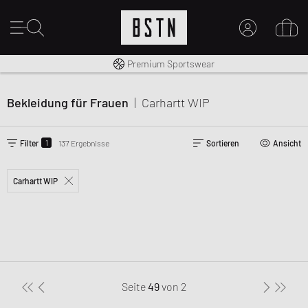
Kostenloser Versand nach DE ab € 70
Premium Sportswear
MEIN KONTO
HIER ANMELDEN
Bekleidung für Frauen
|
Carhartt WIP
Neu bei BSTN?
EINEN ACCOUNT ERSTELLEN
1
Filter
137 Ergebnisse
Sortieren
Ansicht
Carhartt WIP
Seite
49
von
2