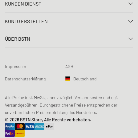
KUNDEN DIENST
Kontaktiere uns
KONTO ERSTELLEN
FAQ
Anmelden
Lieferung
ÜBER BSTN
Registrieren
Zahlung
Karriere
Meine Bestellungen
Rücksendungen
Unsere Stores
Meine Wunschliste
Raffle Bedingungen
Impressum
AGB
Chronicles
Newsletter-Registrierung
Loyalty Program
Sustainability
Datenschutzerklärung
Deutschland
Datenerfassung
Produktsicherheit
Affiliates
Studentenrabatt: Unidays
Alle Preise inkl. MwSt., aber zuzüglich Versandkosten und ggf.
Versandgebühren. Durchgestrichene Preise entsprechen der
Studentenrabatt: Studentbeans
unverbindlichen Preisempfehlung des Herstellers.
Studentenrabatt: EDiU
© 2026 BSTN Store, Alle Rechte vorbehalten.
Gutscheine & Aktionen