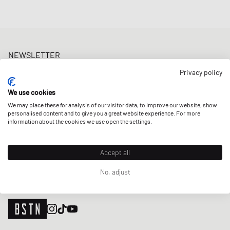
NEWSLETTER
Erhalte 5% Welcome-Rabatt und die neusten BSTN-Updates zu
Privacy policy
Raffles & New Arrivals. Registriere dich jetzt!
We use cookies
E-Mail-Adresse
JETZT ANMELDEN
We may place these for analysis of our visitor data, to improve our website, show
personalised content and to give you a great website experience. For more
UNSERE STORES
information about the cookies we use open the settings.
Accept all
No, adjust