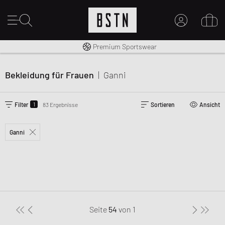
Kostenloser Versand nach DE ab € 70
Premium Sportswear
MEIN KONTO
HIER ANMELDEN
Bekleidung für Frauen
|
Ganni
Neu bei BSTN?
EINEN ACCOUNT ERSTELLEN
1
Filter
83 Ergebnisse
Sortieren
Ansicht
Ganni
Seite
54
von
1