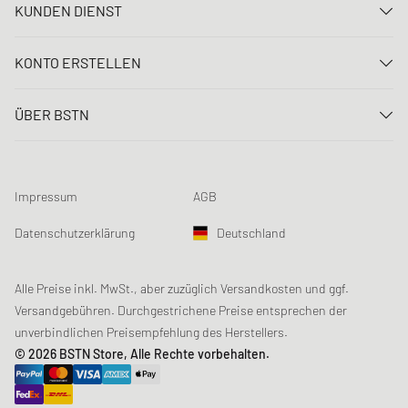
KUNDEN DIENST
Kontaktiere uns
KONTO ERSTELLEN
FAQ
Anmelden
Lieferung
ÜBER BSTN
Registrieren
Zahlung
Karriere
Meine Bestellungen
Rücksendungen
Unsere Stores
Meine Wunschliste
Raffle Bedingungen
Impressum
AGB
Chronicles
Newsletter-Registrierung
Loyalty Program
Sustainability
Datenschutzerklärung
Deutschland
Datenerfassung
Produktsicherheit
Affiliates
Studentenrabatt: Unidays
Alle Preise inkl. MwSt., aber zuzüglich Versandkosten und ggf.
Versandgebühren. Durchgestrichene Preise entsprechen der
Studentenrabatt: Studentbeans
unverbindlichen Preisempfehlung des Herstellers.
Studentenrabatt: EDiU
© 2026 BSTN Store, Alle Rechte vorbehalten.
Gutscheine & Aktionen