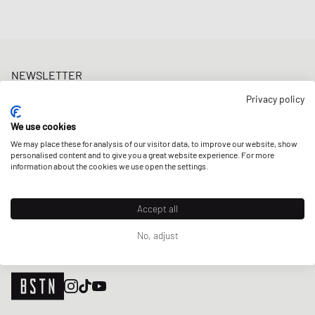
NEWSLETTER
Erhalte 5% Welcome-Rabatt und die neusten BSTN-Updates zu
Privacy policy
Raffles & New Arrivals. Registriere dich jetzt!
We use cookies
E-Mail-Adresse
JETZT ANMELDEN
We may place these for analysis of our visitor data, to improve our website, show
personalised content and to give you a great website experience. For more
UNSERE STORES
information about the cookies we use open the settings.
Accept all
No, adjust