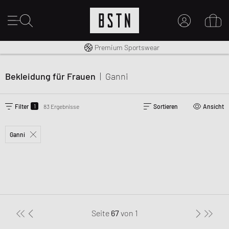
Kostenloser Versand nach DE ab € 70
Premium Sportswear
MEIN KONTO
HIER ANMELDEN
Bekleidung für Frauen
|
Ganni
Neu bei BSTN?
EINEN ACCOUNT ERSTELLEN
1
Filter
83 Ergebnisse
Sortieren
Ansicht
Ganni
Seite
67
von
1