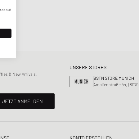
n about
UNSERE STORES
les & New Arrivals.
BSTN STORE MUNICH
Amalienstraße 44, | 807
JETZT ANMELDEN
ENST
KONTO ERSTELLEN