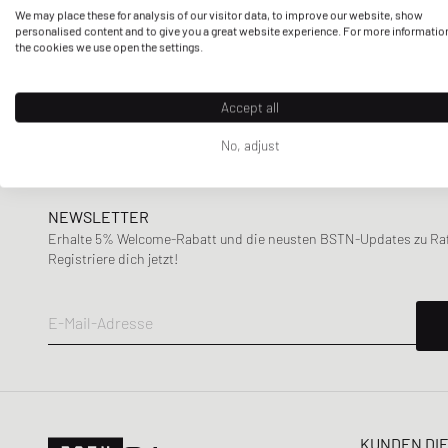
M/L
L
L/XL
We may place these for analysis of our visitor data, to improve our website, show
Stärker reduziert
Autry Action Shoes
Orange
Rosa
Rot
personalised content and to give you a great website experience. For more informatio
Sustainability
the cookies we use open the settings.
XXL
3XL
Bis 30%
Baum und Pferdgarten
Nur nachhaltige Produkte
30% - 50%
BSTN Brand
Schwarz
Weiß
Saison
Accept all
50% - 70%
Calvin Klein Underwear
Frühling-Sommer
+70%
Canada Goose
No, adjust
Herbst-Winter
Carhartt WIP
CLOSED
NEWSLETTER
Columbia
Erhalte 5% Welcome-Rabatt und die neusten BSTN-Updates zu Raff
Comme des Garçons Play
Registriere dich jetzt!
Daily Paper
Designers, Remix
E-Mail-Adresse
DICKIES
Diesel
Envii
Fear of God Essentials
KUNDEN DI