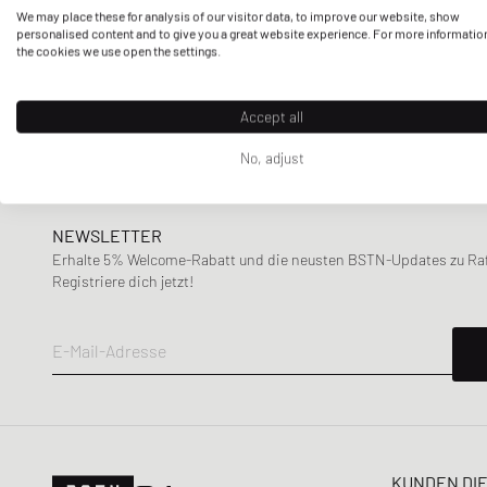
M/L
L
L/XL
We may place these for analysis of our visitor data, to improve our website, show
Stärker reduziert
Autry Action Shoes
Orange
Rosa
Rot
personalised content and to give you a great website experience. For more informatio
Sustainability
the cookies we use open the settings.
XXL
3XL
Bis 30%
Baum und Pferdgarten
Nur nachhaltige Produkte
30% - 50%
BSTN Brand
Schwarz
Weiß
Saison
Accept all
50% - 70%
Calvin Klein Underwear
Frühling-Sommer
+70%
Canada Goose
No, adjust
Herbst-Winter
Carhartt WIP
CLOSED
NEWSLETTER
Columbia
Erhalte 5% Welcome-Rabatt und die neusten BSTN-Updates zu Raff
Comme des Garçons Play
Registriere dich jetzt!
Daily Paper
Designers, Remix
E-Mail-Adresse
DICKIES
Diesel
Envii
Fear of God Essentials
KUNDEN DI