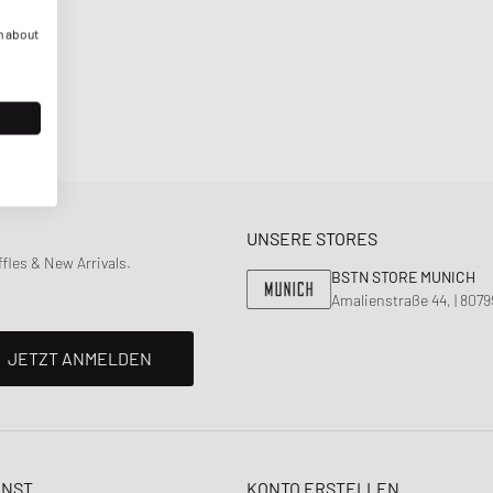
n about
UNSERE STORES
les & New Arrivals.
BSTN STORE MUNICH
Amalienstraße 44, | 807
JETZT ANMELDEN
ENST
KONTO ERSTELLEN