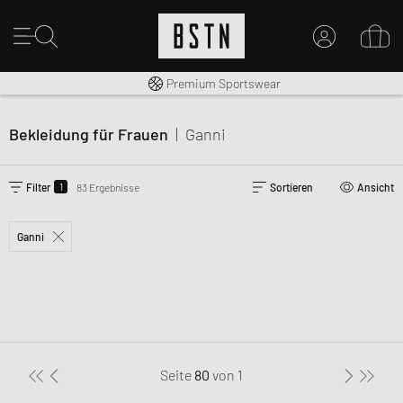
Kostenloser Versand nach DE ab € 70
Premium Sportswear
MEIN KONTO
HIER ANMELDEN
Bekleidung für Frauen
|
Ganni
Neu bei BSTN?
EINEN ACCOUNT ERSTELLEN
1
Filter
83 Ergebnisse
Sortieren
Ansicht
Ganni
Seite
80
von
1