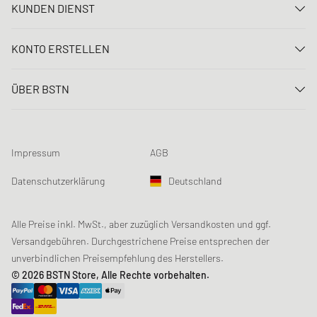
KUNDEN DIENST
Kontaktiere uns
KONTO ERSTELLEN
FAQ
Anmelden
Lieferung
ÜBER BSTN
Registrieren
Zahlung
Karriere
Meine Bestellungen
Rücksendungen
Unsere Stores
Meine Wunschliste
Raffle Bedingungen
Impressum
AGB
Chronicles
Newsletter-Registrierung
Loyalty Program
Sustainability
Datenschutzerklärung
Deutschland
Datenerfassung
Produktsicherheit
Affiliates
Studentenrabatt: Unidays
Alle Preise inkl. MwSt., aber zuzüglich Versandkosten und ggf.
Versandgebühren. Durchgestrichene Preise entsprechen der
Studentenrabatt: Studentbeans
unverbindlichen Preisempfehlung des Herstellers.
Studentenrabatt: EDiU
© 2026 BSTN Store, Alle Rechte vorbehalten.
Gutscheine & Aktionen