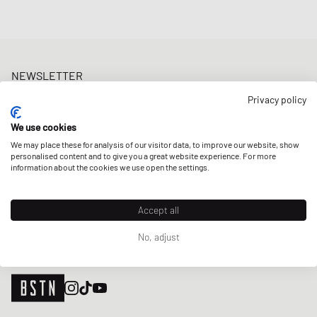
NEWSLETTER
Erhalte 5% Welcome-Rabatt und die neusten BSTN-Updates zu
Privacy policy
Raffles & New Arrivals. Registriere dich jetzt!
We use cookies
E-Mail-Adresse
JETZT ANMELDEN
We may place these for analysis of our visitor data, to improve our website, show
personalised content and to give you a great website experience. For more
UNSERE STORES
information about the cookies we use open the settings.
Accept all
No, adjust