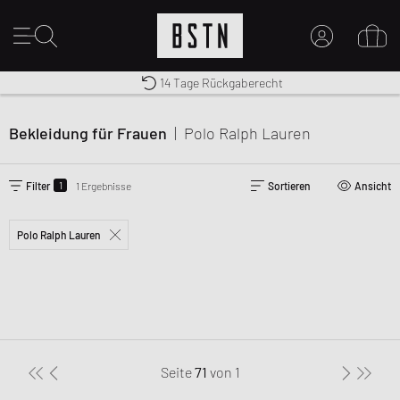
Kostenloser Versand nach DE ab € 70
Premium Sportswear
14 Tage Rückgaberecht
MEIN KONTO
HIER ANMELDEN
Bekleidung für Frauen
|
Polo Ralph Lauren
Neu bei BSTN?
EINEN ACCOUNT ERSTELLEN
1
Filter
1 Ergebnisse
Sortieren
Ansicht
Polo Ralph Lauren
Seite
71
von
1