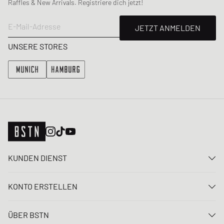
Raffles & New Arrivals. Registriere dich jetzt!
E-Mail-Adresse
JETZT ANMELDEN
UNSERE STORES
KUNDEN DIENST
Kontaktiere uns
KONTO ERSTELLEN
FAQ
Anmelden
Lieferung
ÜBER BSTN
Registrieren
Zahlung