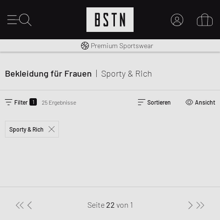
Kostenloser Versand nach DE ab € 70
Premium Sportswear
MEIN KONTO
HIER ANMELDEN
Bekleidung für Frauen
|
Sporty & Rich
Neu bei BSTN?
EINEN ACCOUNT ERSTELLEN
1
Filter
25 Ergebnisse
Sortieren
Ansicht
Sporty & Rich
Seite
22
von
1