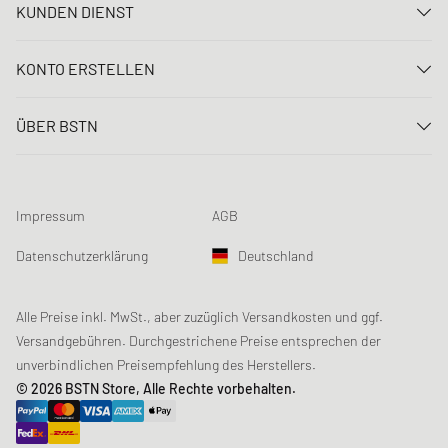
KUNDEN DIENST
Kontaktiere uns
KONTO ERSTELLEN
FAQ
Anmelden
Lieferung
ÜBER BSTN
Registrieren
Zahlung
Karriere
Meine Bestellungen
Rücksendungen
Unsere Stores
Meine Wunschliste
Raffle Bedingungen
Impressum
AGB
Chronicles
Newsletter-Registrierung
Loyalty Program
Sustainability
Datenschutzerklärung
Deutschland
Datenerfassung
Produktsicherheit
Affiliates
Studentenrabatt: Unidays
Alle Preise inkl. MwSt., aber zuzüglich Versandkosten und ggf.
Versandgebühren. Durchgestrichene Preise entsprechen der
Studentenrabatt: Studentbeans
unverbindlichen Preisempfehlung des Herstellers.
Studentenrabatt: EDiU
© 2026 BSTN Store, Alle Rechte vorbehalten.
Gutscheine & Aktionen