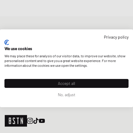
NEWSLETTER
Privacy policy
Erhalte 5% Welcome-Rabatt und die neusten BSTN-Updates zu
Raffles & New Arrivals. Registriere dich jetzt!
We use cookies
We may place these for analysis of our visitor data, to improve our website, show
E-Mail-Adresse
JETZT ANMELDEN
personalised content and to give you a great website experience. For more
information about the cookies we use open the settings.
UNSERE STORES
Accept all
No, adjust