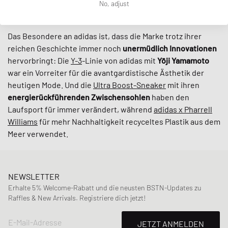
No, adjust
Sportler war.
Das Besondere an adidas ist, dass die Marke trotz ihrer
reichen Geschichte immer noch
unermüdlich
Innovationen
hervorbringt: Die
Y-3
-Linie von adidas mit
Yōji Yamamoto
war ein Vorreiter für die avantgardistische Ästhetik der
heutigen Mode. Und die
Ultra Boost-Sneaker
mit ihren
energierückführenden Zwischensohlen
haben den
Laufsport für immer verändert, während
adidas x Pharrell
Williams
für mehr Nachhaltigkeit recyceltes Plastik aus dem
Meer verwendet.
NEWSLETTER
Erhalte 5% Welcome-Rabatt und die neusten BSTN-Updates zu
Raffles & New Arrivals. Registriere dich jetzt!
E-Mail-Adresse
JETZT ANMELDEN