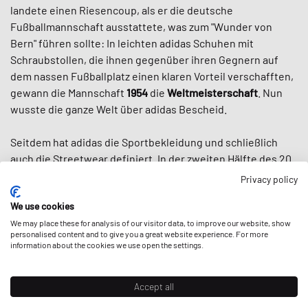
landete einen Riesencoup, als er die deutsche
Fußballmannschaft ausstattete, was zum "Wunder von
Bern" führen sollte: In leichten adidas Schuhen mit
Schraubstollen, die ihnen gegenüber ihren Gegnern auf
dem nassen Fußballplatz einen klaren Vorteil verschafften,
gewann die Mannschaft
1954
die
Weltmeisterschaft
. Nun
wusste die ganze Welt über adidas Bescheid.
Seitdem hat adidas die Sportbekleidung und schließlich
auch die Streetwear definiert. In der zweiten Hälfte des 20.
Jahrhunderts hat adidas uns die berühmten drei Streifen,
Privacy policy
den
klassischen Tracksuit
und unzählige ikonische Schuhe
We use cookies
wie den
Superstar
, den
Stan Smith
und die
Adilette
beschert und dazu beigetragen, dass
We may place these for analysis of our visitor data, to improve our website, show
Sportbekleidung
in
personalised content and to give you a great website experience. For more
den 80er Jahren zum Modeartikel wurde. Und als
Run DMC
information about the cookies we use open the settings.
in der ersten Sneaker-Hymne aller Zeiten "My Adidas"
anpries,
begründete adidas im Grunde die heutige Mode-
Accept all
Collab-Kultur
, indem die Hip-Hop-Gruppe den ersten
Werbevertrag mit einer Sportmarke bekam und selbst kein