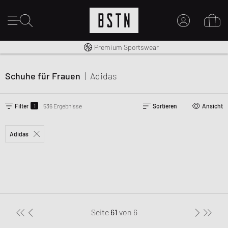
Kostenloser Versand nach DE ab € 70
Premium Sportswear
MEIN KONTO
HIER ANMELDEN
Schuhe für Frauen
|
Adidas
Neu bei BSTN?
EINEN ACCOUNT ERSTELLEN
1
Filter
536 Ergebnisse
Sortieren
Ansicht
Adidas
Seite
61
von
6