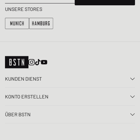
UNSERE STORES
KUNDEN DIENST
Kontaktiere uns
KONTO ERSTELLEN
FAQ
Anmelden
Lieferung
ÜBER BSTN
Registrieren
Zahlung
Karriere
Meine Bestellungen
Rücksendungen
Unsere Stores
Meine Wunschliste
Raffle Bedingungen