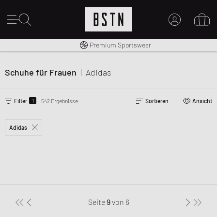
Kostenloser Versand nach DE ab € 70
Premium Sportswear
MEIN KONTO
HIER ANMELDEN
Schuhe für Frauen
|
Adidas
Neu bei BSTN?
EINEN ACCOUNT ERSTELLEN
1
Filter
542 Ergebnisse
Sortieren
Ansicht
Adidas
Seite
9
von
6