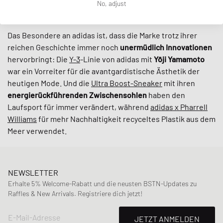
No, adjust
Sportler war.
Das Besondere an adidas ist, dass die Marke trotz ihrer
reichen Geschichte immer noch
unermüdlich
Innovationen
hervorbringt: Die
Y-3
-Linie von adidas mit
Yōji Yamamoto
war ein Vorreiter für die avantgardistische Ästhetik der
heutigen Mode. Und die
Ultra Boost-Sneaker
mit ihren
energierückführenden Zwischensohlen
haben den
Laufsport für immer verändert, während
adidas x Pharrell
Williams
für mehr Nachhaltigkeit recyceltes Plastik aus dem
Meer verwendet.
NEWSLETTER
Erhalte 5% Welcome-Rabatt und die neusten BSTN-Updates zu
Raffles & New Arrivals. Registriere dich jetzt!
E-Mail-Adresse
JETZT ANMELDEN