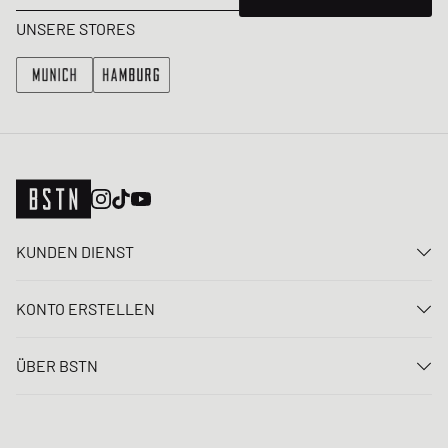
UNSERE STORES
KUNDEN DIENST
Kontaktiere uns
KONTO ERSTELLEN
FAQ
Anmelden
Lieferung
ÜBER BSTN
Registrieren
Zahlung
Karriere
Meine Bestellungen
Rücksendungen
Unsere Stores
Meine Wunschliste
Raffle Bedingungen