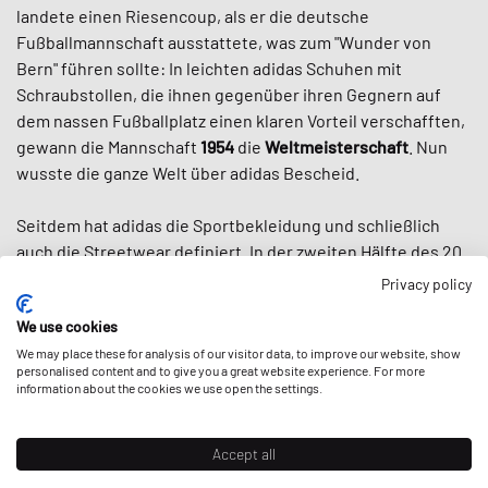
landete einen Riesencoup, als er die deutsche
Fußballmannschaft ausstattete, was zum "Wunder von
Bern" führen sollte: In leichten adidas Schuhen mit
Schraubstollen, die ihnen gegenüber ihren Gegnern auf
dem nassen Fußballplatz einen klaren Vorteil verschafften,
gewann die Mannschaft
1954
die
Weltmeisterschaft
. Nun
wusste die ganze Welt über adidas Bescheid.
Seitdem hat adidas die Sportbekleidung und schließlich
auch die Streetwear definiert. In der zweiten Hälfte des 20.
Jahrhunderts hat adidas uns die berühmten drei Streifen,
Privacy policy
den
klassischen Tracksuit
und unzählige ikonische Schuhe
We use cookies
wie den
Superstar
, den
Stan Smith
und die
Adilette
beschert und dazu beigetragen, dass
We may place these for analysis of our visitor data, to improve our website, show
Sportbekleidung
in
personalised content and to give you a great website experience. For more
den 80er Jahren zum Modeartikel wurde. Und als
Run DMC
information about the cookies we use open the settings.
in der ersten Sneaker-Hymne aller Zeiten "My Adidas"
anpries,
begründete adidas im Grunde die heutige Mode-
Accept all
Collab-Kultur
, indem die Hip-Hop-Gruppe den ersten
Werbevertrag mit einer Sportmarke bekam und selbst kein