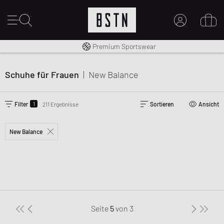
Kostenloser Versand nach DE ab € 70
Premium Sportswear
MEIN KONTO
HIER ANMELDEN
Schuhe für Frauen
|
New Balance
Neu bei BSTN?
EINEN ACCOUNT ERSTELLEN
1
Filter
211 Ergebnisse
Sortieren
Ansicht
New Balance
Seite
5
von
3