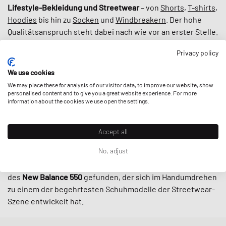
Lifestyle-Bekleidung und Streetwear
– von
Shorts
,
T-shirts
,
Hoodies
bis hin zu
Socken
und
Windbreakern
. Der hohe
Qualitätsanspruch steht dabei nach wie vor an erster Stelle.
Privacy policy
Mit Modellen wie dem New Balance 990 und dem New
Balance 920 aus den beliebten Linien
MADE IN USA
oder
We use cookies
MADE IN UK
setzt die Marke weiterhin auf
authentische
We may place these for analysis of our visitor data, to improve our website, show
Handwerkskunst
und Nachhaltigkeit durch ihre
personalised content and to give you a great website experience. For more
information about the cookies we use open the settings.
hochwertigen,
langlebigen Produkte
. Und seit
Teddy
Santis
, Gründer von Aimé Leon Dore, in 2021 das Ruder der
MADE IN USA-Linie als Kreativdirektor übernommen hat, ist
Accept all
eines klar: es kann sich auf weitere Schätze aus den
No, adjust
Archiven von New Balance gefreut werden. Denn genau
dort hat Santis auch die fast schon vergessene Silhouette
des
New Balance 550
gefunden, der sich im Handumdrehen
zu einem der begehrtesten Schuhmodelle der Streetwear-
Szene entwickelt hat.