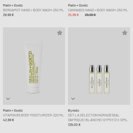
Malin + Goetz
Malin + Goetz
BERGAMOT HAND + BODY WASH-250 ML
CANNABIS HAND + BODY WASH-250 ML
29,99 €
25,99 €
29,99 €
Malin + Goetz
Byredo
VITAMIN B5 BODY MOISTURIZER-220 ML
SET LA SÉLECTION NOMADE (BAL
42,99 €
D'AFRIQUE/ BLANCHE/ GYPSY) 3 X 12ML
129,00 €