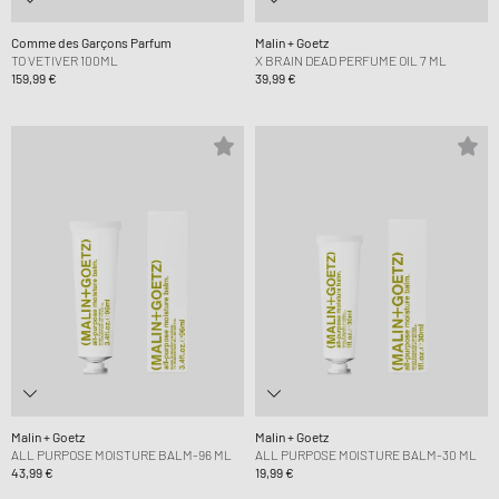
Comme des Garçons Parfum
Malin + Goetz
TO VETIVER 100ML
X BRAIN DEAD PERFUME OIL 7 ML
159,99 €
39,99 €
Malin + Goetz
Malin + Goetz
ALL PURPOSE MOISTURE BALM-96 ML
ALL PURPOSE MOISTURE BALM-30 ML
43,99 €
19,99 €