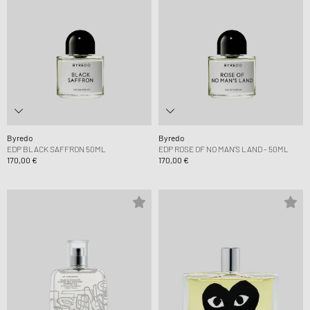
Byredo
Byredo
EDP BLACK SAFFRON 50ML
EDP ROSE OF NO MAN'S LAND - 50ML
170,00 €
170,00 €