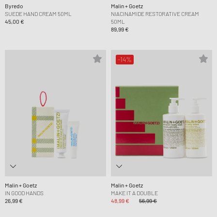
Byredo
Malin + Goetz
SUEDE HAND CREAM 50ML
NIACINAMIDE RESTORATIVE CREAM
45,00 €
50ML
89,99 €
-14%
Malin + Goetz
Malin + Goetz
IN GOOD HANDS
MAKE IT A DOUBLE
26,99 €
48,99 €
56,99 €