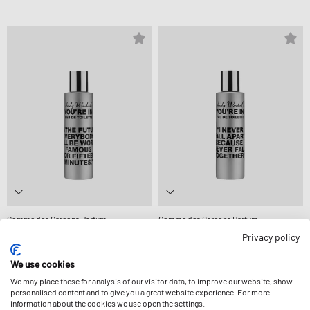
Comme des Garçons Parfum
Comme des Garçons Parfum
ANDY WARHOL: IN THE FUTURE
ANDY WARHOL: I NEVER FALL APART,
Privacy policy
EVERYBODY WILL BE WORLD FAMOUS
BECAUSE I NEVER FALL TOGETHER 100
FOR FIFTEEN MINUTES 100 ML
89,99 €
ML
89,99 €
We use cookies
We may place these for analysis of our visitor data, to improve our website, show
personalised content and to give you a great website experience. For more
information about the cookies we use open the settings.