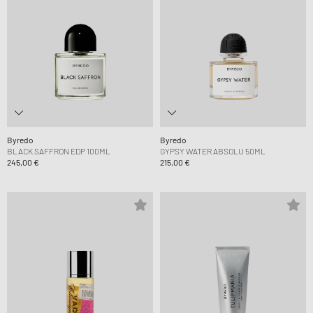
Byredo
Byredo
BLACK SAFFRON EDP 100ML
GYPSY WATER ABSOLU 50ML
245,00 €
215,00 €