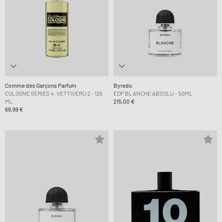
Comme des Garçons Parfum
Byredo
COLOGNE SERIES 4: VETTIVERU 2 - 125
EDP BLANCHE ABSOLU - 50ML
ML
215,00 €
69,99 €