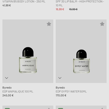
VITAMIN B5 BODY LOTION - 250 ML
SPF 30 LIP BALM - HIGH PROTECTION -
41,99 €
10 ML
16,99 €
19,99 €
Byredo
Byredo
EDP ANIMALIQUE 100 ML
EDP GYPSY WATER 50ML
245,00 €
170,00 €