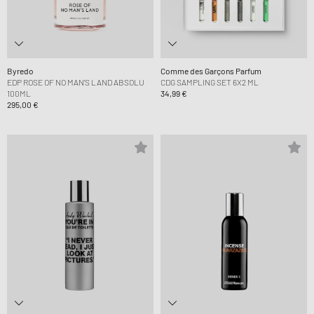
Byredo
Comme des Garçons Parfum
EDP ROSE OF NO MAN'S LAND ABSOLU
CDG SAMPLING SET 6X2 ML
100ML
34,99 €
295,00 €