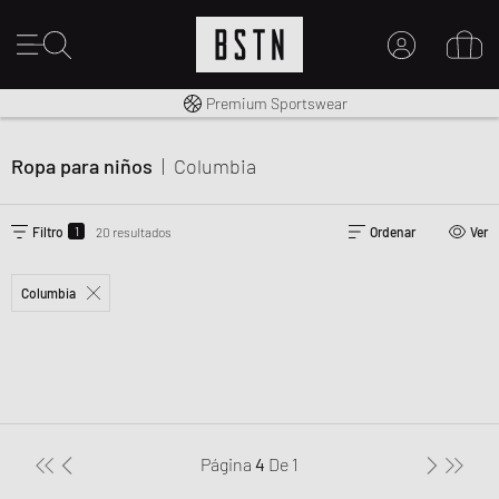
Envío gratuito a España desde € 100
Premium Sportswear
MI CUENTA
INICIE SESIÓN AQUÍ
Ropa para niños
|
Columbia
¿Nuevo en BSTN?
CREAR UNA CUEN
1
Filtro
20 resultados
Ordenar
Ver
Columbia
Página
4
De
1