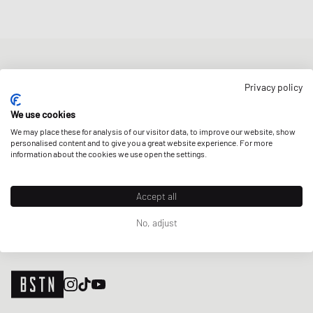
BOLETÍN DE NOTICIAS
Privacy policy
Obtenga un 5% de descuento de bienvenida y las últimas
actualizaciones de BSTN Raffles y New Arrivals. ¡Regístrese ahora!
We use cookies
We may place these for analysis of our visitor data, to improve our website, show
Correo electrónico
REGÍSTRATE
personalised content and to give you a great website experience. For more
information about the cookies we use open the settings.
NUESTRAS TIENDAS
Accept all
No, adjust