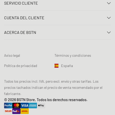
SERVICIO CLIENTE
Contacta con nosotros
CUENTA DEL CLIENTE
Preguntas frecuentes
Entrar
Entrega
ACERCA DE BSTN
Registro
Pago
Carrera
Mis pedidos
Devoluciones
Nuestras tiendas
Lista de deseos
Términos del sorteo
Aviso legal
Términos y condiciones
Chronicles
Registro para el boletín de noticias
Loyalty Program
Sustainability
Política de privacidad
España
Rastreo de los datos
Seguridad del producto
Affiliates
Descuento estudiante: Studentbeans
Todos los precios incl. IVA, pero excl. envío y otras tarifas. Los
precios tachados indican el precio de venta recomendado por el
Descuento estudiante: EDiU
fabricante.
© 2026 BSTN Store, Todos los derechos reservados.