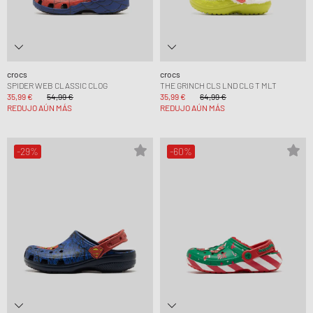
crocs
crocs
SPIDER WEB CLASSIC CLOG
THE GRINCH CLS LND CLG T MLT
35,99 €
54,99 €
35,99 €
64,99 €
REDUJO AÚN MÁS
REDUJO AÚN MÁS
-29%
-60%