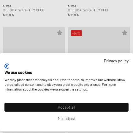
crocs
crocs
X LEGO 4LW SYSTEM CLOG
X LEGO 4LW SYSTEM CLOG
59,99 €
59,99 €
-14%
Privacy policy
We use cookies
We may place these for analysis of our visitor data, to improve our website, show
personalised content and to give you a great website experience. For more
information about the cookies we use open the settings.
Accept all
crocs
crocs
X LEGO 4LW SYSTEM CLOG
ONE PIECE CHOPPER CLS CLG K
No, adjust
59,99 €
55,99 €
64,99 €