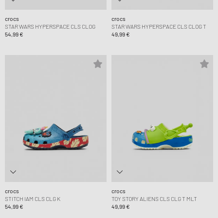
crocs
crocs
STAR WARS HYPERSPACE CLS CLOG
STAR WARS HYPERSPACE CLS CLOG T
54,99 €
49,99 €
crocs
crocs
STITCH IAM CLS CLG K
TOY STORY ALIENS CLS CLG T MLT
54,99 €
49,99 €