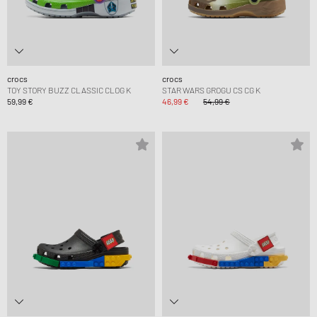
crocs
crocs
TOY STORY BUZZ CLASSIC CLOG K
STAR WARS GROGU CS CG K
59,99 €
46,99 €
54,99 €