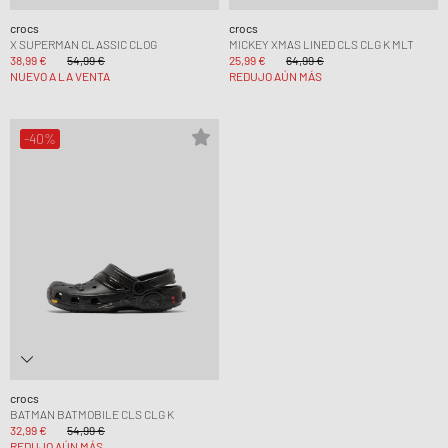
crocs
crocs
X SUPERMAN CLASSIC CLOG
MICKEY XMAS LINED CLS CLG K MLT
38,99 €
54,99 €
25,99 €
64,99 €
NUEVO A LA VENTA
REDUJO AÚN MÁS
-40%
crocs
BATMAN BATMOBILE CLS CLG K
32,99 €
54,99 €
REDUJO AÚN MÁS