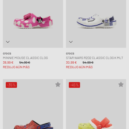
crocs
crocs
MINNIE MOUSE CLASSIC CLOG
STAR WARS R2D2 CLASSIC CLOG K MLT
38,99 €
54,99 €
30,99 €
54,99 €
REDUJO AÚN MÁS
REDUJO AÚN MÁS
-35%
-45%