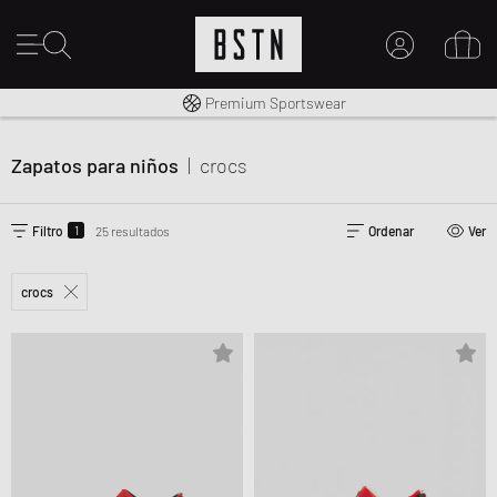
Envío gratuito a España desde € 100
Premium Sportswear
MI CUENTA
INICIE SESIÓN AQUÍ
Zapatos para niños
|
crocs
¿Nuevo en BSTN?
CREAR UNA CUEN
1
Filtro
25 resultados
Ordenar
Ver
crocs