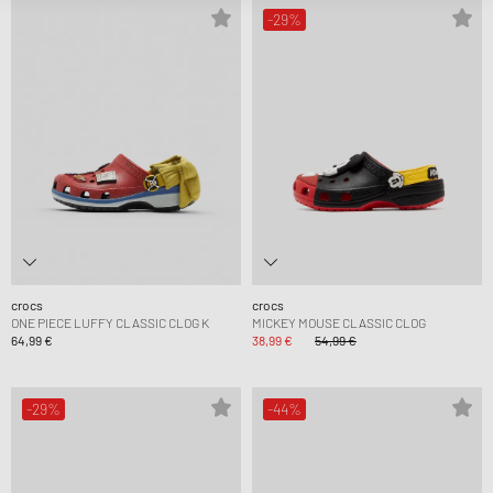
-29%
crocs
crocs
ONE PIECE LUFFY CLASSIC CLOG K
MICKEY MOUSE CLASSIC CLOG
64,99 €
38,99 €
54,99 €
-29%
-44%