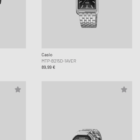
Air Force 1
 Play
oud Series
mon XT6
6
Casio
MTP-B215D-1AVER
89,99 €