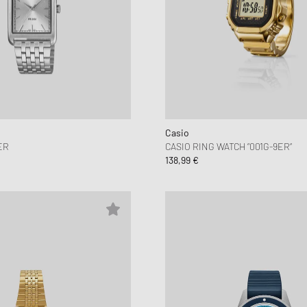
Casio
ER
CASIO RING WATCH “001G-9ER“
138,99 €