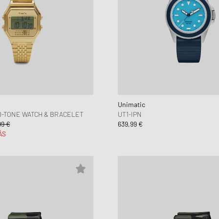
Unimatic
D-TONE WATCH & BRACELET
UT1-IPN
99 €
639,99 €
ÁS