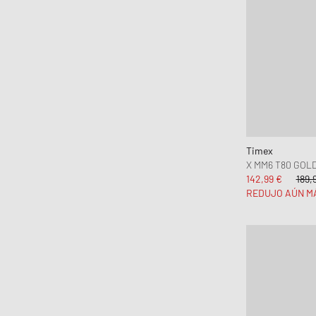
Timex
X MM6 T80 GOL
142,99 €
189,
REDUJO AÚN M