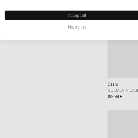
Accept all
No, adjust
Casio
X J BALVIN CAS
199,99 €