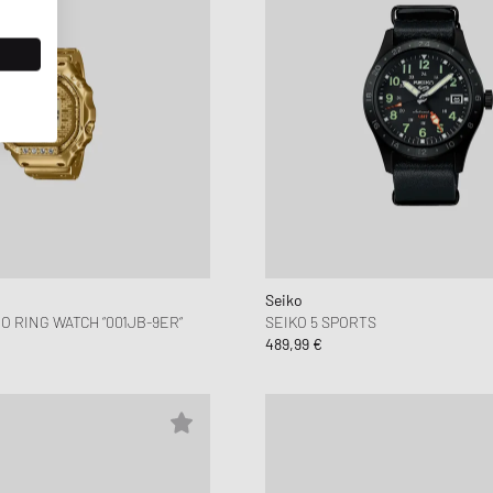
Seiko
IO RING WATCH “001JB-9ER“
SEIKO 5 SPORTS
489,99 €