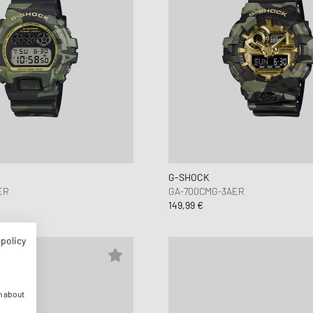
G-SHOCK
ER
GA-700CMG-3AER
149,99 €
 policy
n about