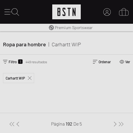
Envío gratuito a España desde € 100
Premium Sportswear
MI CUENTA
INICIE SESIÓN AQUÍ
Ropa para hombre
|
Carhartt WIP
¿Nuevo en BSTN?
CREAR UNA CUEN
1
Filtro
449 resultados
Ordenar
Ver
Carhartt WIP
Página
192
De
5