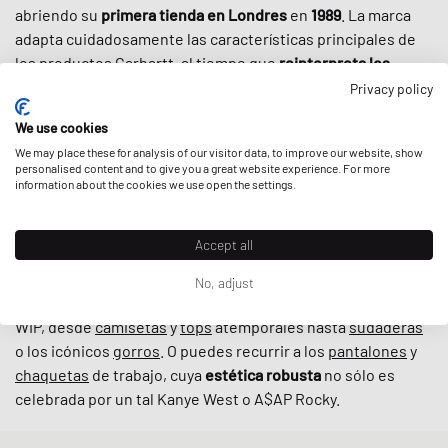
abriendo su
primera tienda en Londres
en
1989
. La marca
adapta cuidadosamente las características principales de
los productos Carhartt, al tiempo que
reinterpreta los
cortes originales
para los aficionados al streetwear que
Privacy policy
valoran el diseño refinado y la calidad. Gracias a una cierta
We use cookies
robustez, a una paleta de colores atemporal y a
We may place these for analysis of our visitor data, to improve our website, show
colaboraciones bien elegidas
con marcas como New
personalised content and to give you a great website experience. For more
Balance o Converse, la ropa de Carhartt WIP es hoy en día
information about the cookies we use open the settings.
indispensable en el mundo del streetwear
, incluso más que
cuando la cultura callejera adoptó la marca por primera vez
Accept all
en los años 90.
No, adjust
En BSTN, puedes encontrar todos los clásicos de Carhartt
WIP, desde
camisetas
y
tops
atemporales hasta
sudaderas
o los icónicos
gorros
. O puedes recurrir a los
pantalones
y
chaquetas
de trabajo, cuya
estética robusta
no sólo es
celebrada por un tal Kanye West o A$AP Rocky.