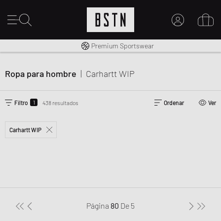
Envío gratuito a España desde € 100
Premium Sportswear
MI CUENTA
INICIE SESIÓN AQUÍ
Ropa para hombre
|
Carhartt WIP
¿Nuevo en BSTN?
CREAR UNA CUEN
1
Filtro
438 resultados
Ordenar
Ver
Carhartt WIP
Página
80
De
5