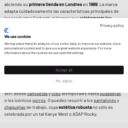
abriendo su
primera tienda en Londres
en
1989
. La marca
adapta cuidadosamente las características principales de
los productos Carhartt, al tiempo que
reinterpreta los
cortes originales
para los aficionados al streetwear que
Privacy policy
valoran el diseño refinado y la calidad. Gracias a una cierta
We use cookies
robustez, a una paleta de colores atemporal y a
We may place these for analysis of our visitor data, to improve our website, show
colaboraciones bien elegidas
con marcas como New
personalised content and to give you a great website experience. For more
Balance o Converse, la ropa de Carhartt WIP es hoy en día
information about the cookies we use open the settings.
indispensable en el mundo del streetwear
, incluso más que
cuando la cultura callejera adoptó la marca por primera vez
Accept all
en los años 90.
No, adjust
En BSTN, puedes encontrar todos los clásicos de Carhartt
WIP, desde
camisetas
y
tops
atemporales hasta
sudaderas
o los icónicos
gorros
. O puedes recurrir a los
pantalones
y
chaquetas
de trabajo, cuya
estética robusta
no sólo es
celebrada por un tal Kanye West o A$AP Rocky.