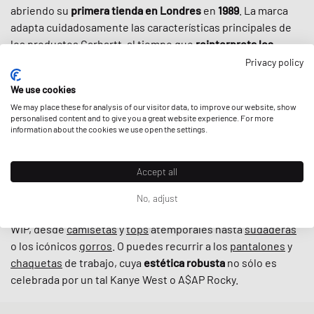
abriendo su
primera tienda en Londres
en
1989
. La marca
adapta cuidadosamente las características principales de
los productos Carhartt, al tiempo que
reinterpreta los
cortes originales
para los aficionados al streetwear que
Privacy policy
valoran el diseño refinado y la calidad. Gracias a una cierta
We use cookies
robustez, a una paleta de colores atemporal y a
We may place these for analysis of our visitor data, to improve our website, show
colaboraciones bien elegidas
con marcas como New
personalised content and to give you a great website experience. For more
Balance o Converse, la ropa de Carhartt WIP es hoy en día
information about the cookies we use open the settings.
indispensable en el mundo del streetwear
, incluso más que
cuando la cultura callejera adoptó la marca por primera vez
Accept all
en los años 90.
No, adjust
En BSTN, puedes encontrar todos los clásicos de Carhartt
WIP, desde
camisetas
y
tops
atemporales hasta
sudaderas
o los icónicos
gorros
. O puedes recurrir a los
pantalones
y
chaquetas
de trabajo, cuya
estética robusta
no sólo es
celebrada por un tal Kanye West o A$AP Rocky.