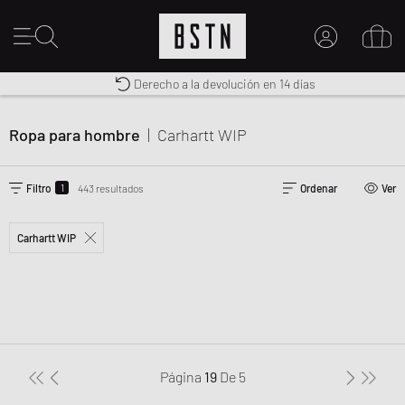
Envío gratuito a España desde € 100
Premium Sportswear
Derecho a la devolución en 14 días
MI CUENTA
INICIE SESIÓN AQUÍ
Ropa para hombre
|
Carhartt WIP
¿Nuevo en BSTN?
CREAR UNA CUEN
1
Filtro
443 resultados
Ordenar
Ver
Carhartt WIP
Página
19
De
5