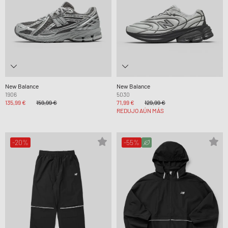
New Balance
New Balance
1906
5030
135,99 €
159,99 €
71,99 €
129,99 €
REDUJO AÚN MÁS
-20%
-55%