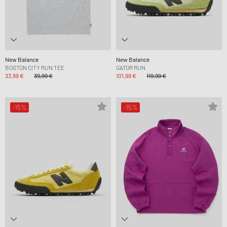
New Balance
New Balance
BOSTON CITY RUN TEE
GATOR RUN
33,99 €
39,99 €
101,99 €
119,99 €
-15%
-15%