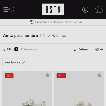
Premium Sportswear
Derecho a la devolución en 14 días
MI CUENTA
Envío gratuito a España desde € 100
INICIE SESIÓN AQUÍ
Venta para hombre
|
New Balance
¿Nuevo en BSTN?
CREAR UNA CUEN
1
Filtro
309 resultados
Ordenar
Ver
New Balance
-15%
-30%