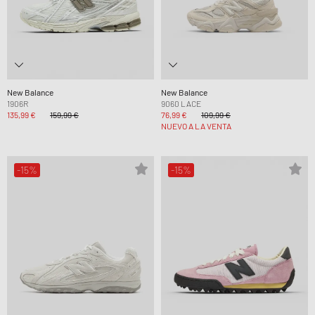
New Balance
New Balance
1906R
9060 LACE
135,99 €
159,99 €
76,99 €
109,99 €
NUEVO A LA VENTA
-15%
-15%