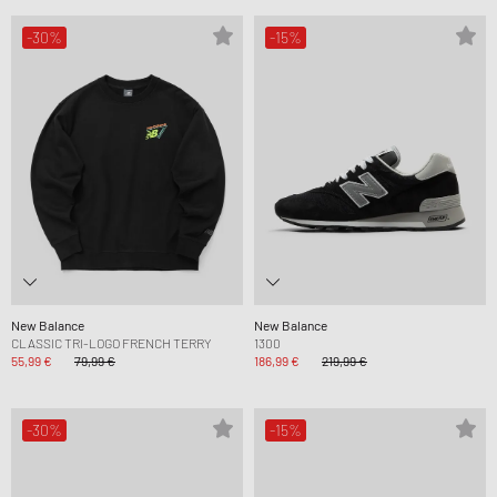
-30%
-15%
New Balance
New Balance
CLASSIC TRI-LOGO FRENCH TERRY
1300
55,99 €
79,99 €
186,99 €
219,99 €
-30%
-15%