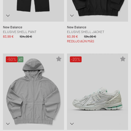
New Balance
New Balance
ELUSIVE SHELL PANT
ELUSIVE SHELL JACKET
83,99 €
104,99 €
60,99 €
134,99 €
REDUJO AÚN MÁS
-50%
-20%