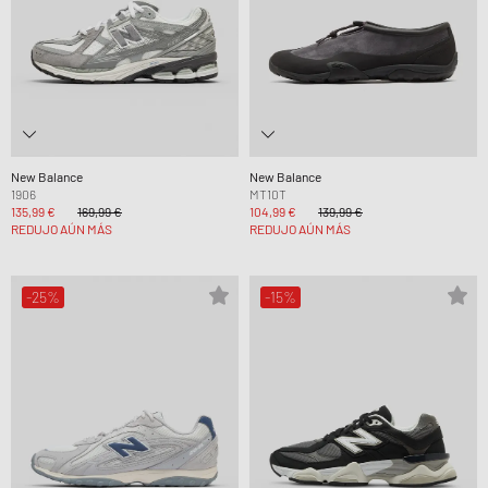
New Balance
New Balance
1906
MT10T
135,99 €
169,99 €
104,99 €
139,99 €
REDUJO AÚN MÁS
REDUJO AÚN MÁS
-25%
-15%