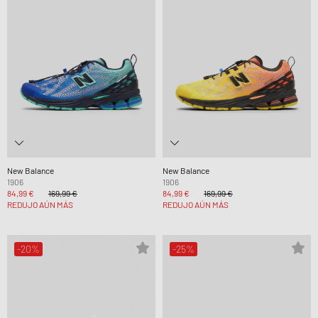
New Balance
New Balance
1906
1906
84,99 €
169,99 €
84,99 €
169,99 €
REDUJO AÚN MÁS
REDUJO AÚN MÁS
-20%
-25%