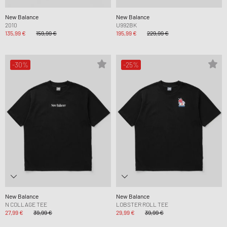
New Balance
New Balance
2010
U992BK
135,99 €
159,99 €
195,99 €
229,99 €
-30%
-25%
New Balance
New Balance
N COLLAGE TEE
LOBSTER ROLL TEE
27,99 €
39,99 €
29,99 €
39,99 €