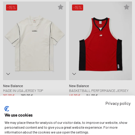
-15%
-15%
New Balance
New Balance
MADE IN USA JERSEY TOP
BASKETBALL PERFORMANCE JERSEY
161,99 €
189,99 €
46,99 €
54,99 €
Privacy policy
-15%
-15%
We use cookies
We may place these for analysis of our visitor data, to improve our website, show
personalised content and to give you a great website experience. For more
information about the cookies we use open the settings.