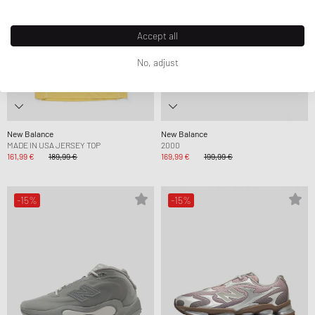
Accept all
No, adjust
New Balance
New Balance
MADE IN USA JERSEY TOP
2000
161,99 €
189,99 €
169,99 €
199,99 €
-15%
-15%