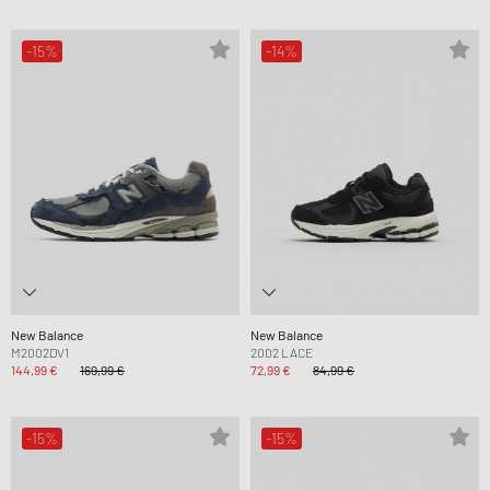
-15%
-14%
New Balance
New Balance
M2002DV1
2002 LACE
144,99 €
169,99 €
72,99 €
84,99 €
-15%
-15%