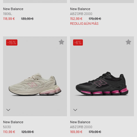
New Balance
New Balance
1906L
ABZORB 2000
118,99 €
139,99 €
152,99 €
179,99 €
REDUJO AÚN MÁS
-15%
-6%
New Balance
New Balance
5030
ABZORB 2000
110,99 €
129,99 €
169,99 €
179,99 €