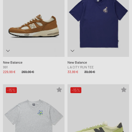
New Balance
New Balance
991
LA CITY RUN TEE
229,99 €
269,99 €
33,99 €
39,99 €
-15%
-15%