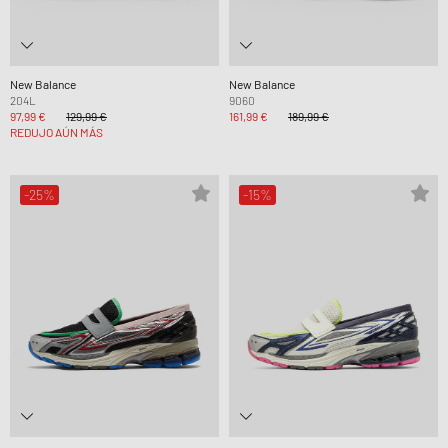
New Balance
New Balance
204L
9060
97,99 €
129,99 €
161,99 €
189,99 €
REDUJO AÚN MÁS
-25%
-15%