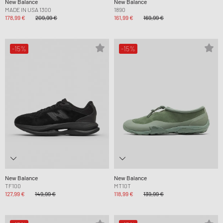
New Balance
New Balance
MADE IN USA 1300
1890
178,99 €
209,99 €
161,99 €
169,99 €
-15%
-15%
New Balance
New Balance
TF100
MT10T
127,99 €
149,99 €
118,99 €
139,99 €