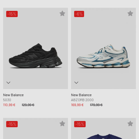
-15%
-6%
New Balance
New Balance
5030
ABZORB 2000
110,99 €
129,99 €
169,99 €
179,99 €
-15%
-15%