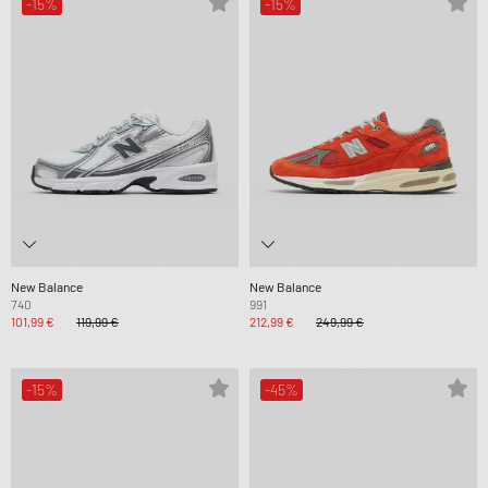
-15%
-15%
New Balance
New Balance
740
991
101,99 €
119,99 €
212,99 €
249,99 €
-15%
-45%