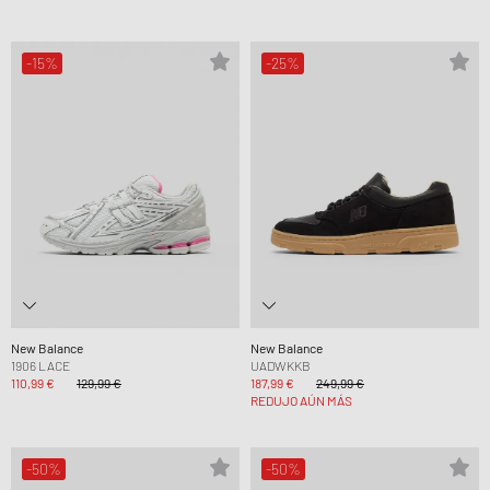
-15%
-25%
New Balance
New Balance
1906 LACE
UADWKKB
110,99 €
129,99 €
187,99 €
249,99 €
REDUJO AÚN MÁS
-50%
-50%