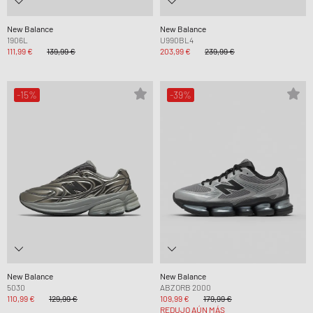
New Balance
New Balance
1906L
U990BL4
111,99 €
139,99 €
203,99 €
239,99 €
-15%
-39%
New Balance
New Balance
5030
ABZORB 2000
110,99 €
129,99 €
109,99 €
179,99 €
REDUJO AÚN MÁS