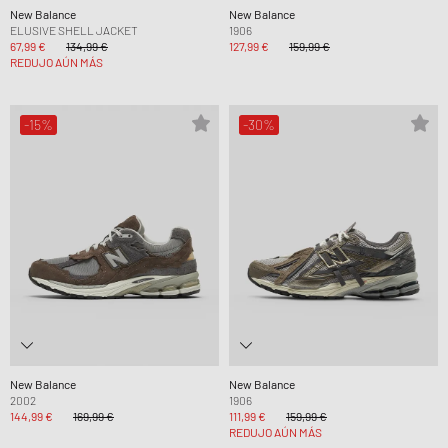
New Balance
New Balance
ELUSIVE SHELL JACKET
1906
67,99 €
134,99 €
127,99 €
159,99 €
REDUJO AÚN MÁS
-15%
-30%
New Balance
New Balance
2002
1906
144,99 €
169,99 €
111,99 €
159,99 €
REDUJO AÚN MÁS