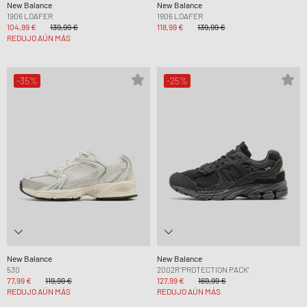
New Balance
New Balance
1906 LOAFER
1906 LOAFER
104,99 €
139,99 €
118,99 €
139,99 €
REDUJO AÚN MÁS
-35%
-25%
New Balance
New Balance
530
2002R 'PROTECTION PACK'
77,99 €
119,99 €
127,99 €
169,99 €
REDUJO AÚN MÁS
REDUJO AÚN MÁS