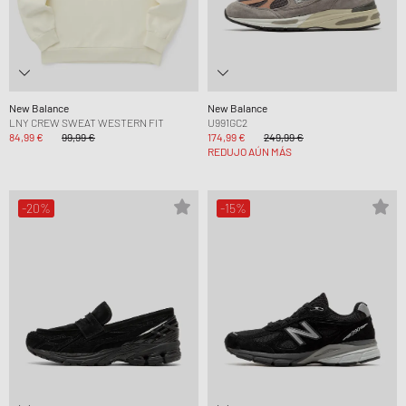
New Balance
New Balance
LNY CREW SWEAT WESTERN FIT
U991GC2
84,99 €
99,99 €
174,99 €
249,99 €
REDUJO AÚN MÁS
-20%
-15%