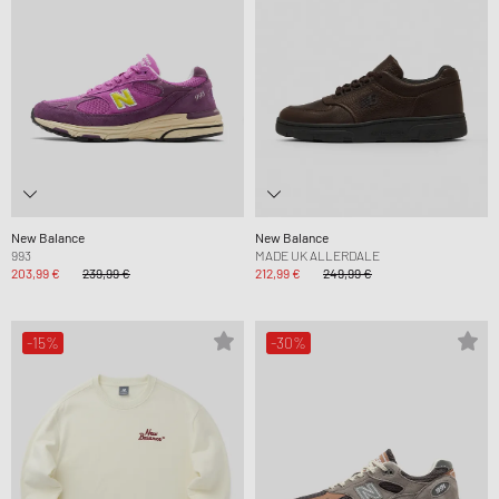
New Balance
New Balance
993
MADE UK ALLERDALE
203,99 €
239,99 €
212,99 €
249,99 €
-15%
-30%