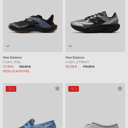
New Balance
New Balance
X CAYL M10L
X CAYL UTRNV11
111,99 €
159,99 €
152,99 €
179,99 €
REDUJO AÚN MÁS
-15%
-15%