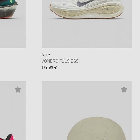
Air Force 1
FITS
 Play
oud Series
mon XT6
6
Nike
VOMERO PLUS ESS
179,99 €