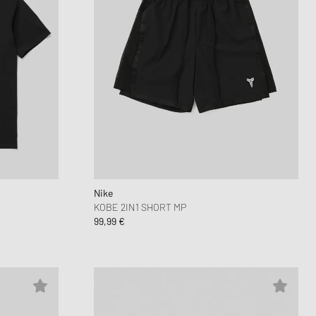
Nike
KOBE 2IN1 SHORT MP
99,99 €