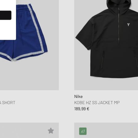
Nike
A SHORT
KOBE HZ SS JACKET MP
189,99 €