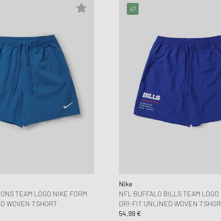
Nike
IONS TEAM LOGO NIKE FORM
NFL BUFFALO BILLS TEAM LOGO
ED WOVEN 7 SHORT
DRI-FIT UNLINED WOVEN 7 SHO
54,99 €