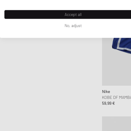
Satisfy
Saucony
Accept all
Snow Peak
No, adjust
SOREL
Sporty & Rich
Stanley
The North Face
thisisneverthat
WILSON
Y-3
YETI
Nike
KOBE DF MAMB
59,99 €