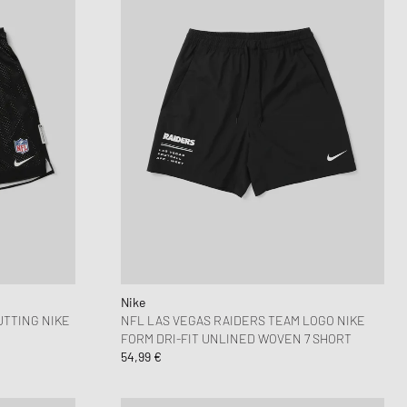
Nike
TTING NIKE
NFL LAS VEGAS RAIDERS TEAM LOGO NIKE
FORM DRI-FIT UNLINED WOVEN 7 SHORT
54,99 €