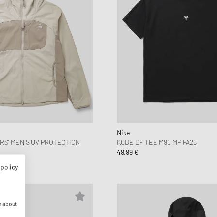
Nike
ERS' MEN'S UV PROTECTION
KOBE DF TEE M90 MP FA26
49,99 €
 policy
n about