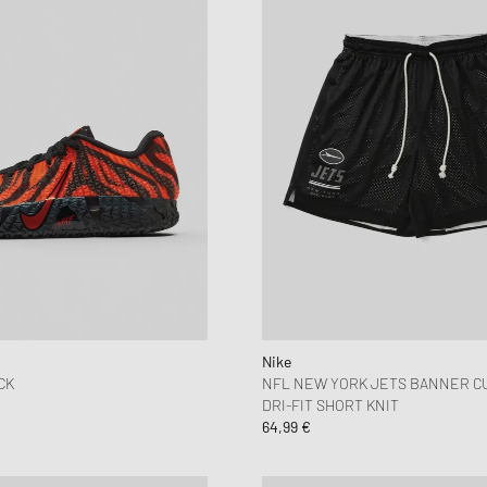
Nike
CK
NFL NEW YORK JETS BANNER CU
DRI-FIT SHORT KNIT
64,99 €