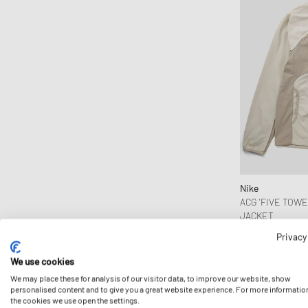
ON
parel studios
Pas Normal Studios
Patagonia
PATTA
Peak Performance
Pleasures
Polo Ralph Lauren
Puma
Nike
Rapha
ACG 'FIVE TOW
Reebok
JACKET
134,99 €
Represent
Privacy
Rhude
We use cookies
Roa
We may place these for analysis of our visitor data, to improve our website, show
personalised content and to give you a great website experience. For more informatio
Salomon
the cookies we use open the settings.