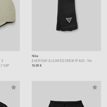
Nike
 2
EVERYDAY ELEVATED CREW 1P ACG - 144
Y CAP
19,99 €