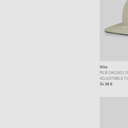
Keen
KidSuper Studios
Les Deux
Levis
Maison Margiela MM6
Mammut
Merrell 1-TRL
Mitchell & Ness
MIZUNO
Nike
MLB CHICAGO C
Nahmias
ADJUSTABLE FL
Napapijri
34,99 €
New Balance
New Era
Nike
OAKLEY
Obey