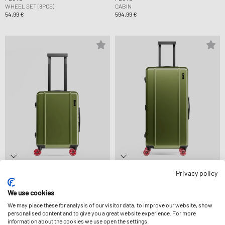
WHEEL SET (8PCS)
CABIN
54,99 €
594,99 €
Privacy policy
FLOYD
FLOYD
JUNIOR
BOLD
We use cookies
544,99 €
794,99 €
We may place these for analysis of our visitor data, to improve our website, show
personalised content and to give you a great website experience. For more
information about the cookies we use open the settings.