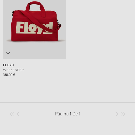
FLOYD
WEEKENDER
188,99 €
Página
1
De
1