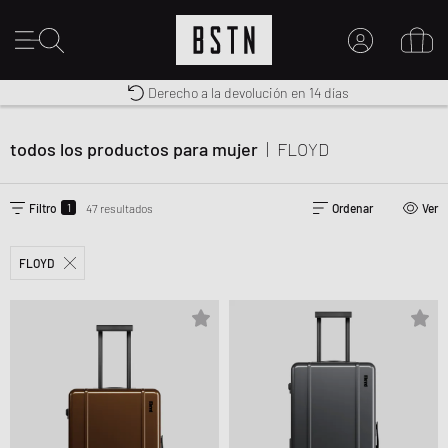
Envío gratuito a España desde € 100
Premium Sportswear
Derecho a la devolución en 14 días
MI CUENTA
INICIE SESIÓN AQUÍ
todos los productos para mujer
|
FLOYD
¿Nuevo en BSTN?
CREAR UNA CUEN
1
Filtro
47 resultados
Ordenar
Ver
FLOYD