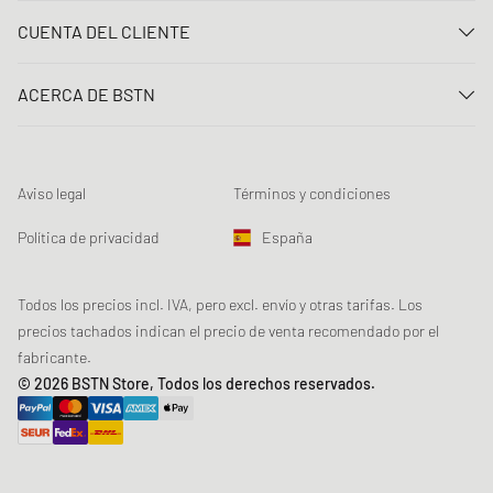
Contacta con nosotros
CUENTA DEL CLIENTE
Preguntas frecuentes
Entrar
Entrega
ACERCA DE BSTN
Registro
Pago
Carrera
Mis pedidos
Devoluciones
Nuestras tiendas
Lista de deseos
Términos del sorteo
Aviso legal
Términos y condiciones
Chronicles
Registro para el boletín de noticias
Loyalty Program
Sustainability
Política de privacidad
España
Rastreo de los datos
Seguridad del producto
Affiliates
Descuento estudiante: Studentbeans
Todos los precios incl. IVA, pero excl. envío y otras tarifas. Los
precios tachados indican el precio de venta recomendado por el
Descuento estudiante: EDiU
fabricante.
© 2026 BSTN Store, Todos los derechos reservados.